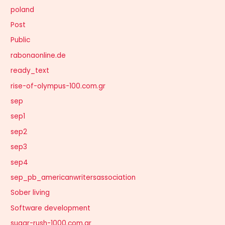
poland
Post
Public
rabonaonline.de
ready_text
rise-of-olympus-100.com.gr
sep
sep1
sep2
sep3
sep4
sep_pb_americanwritersassociation
Sober living
Software development
sugar-rush-1000.com.gr