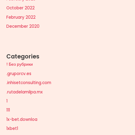
October 2022
February 2022
December 2020
Categories
! Без рубрики
.gruporcv.es
.inhisetconsulting.com
.rutadelamilpa.mx
1
111
1x-bet.downloa
1xbet1