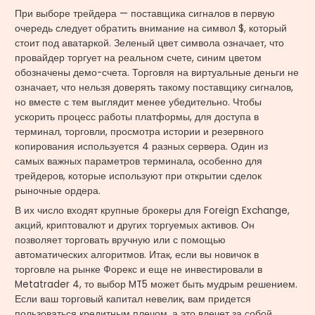
При выборе трейдера — поставщика сигналов в первую
очередь следует обратить внимание на символ $, который
стоит под аватаркой. Зеленый цвет символа означает, что
провайдер торгует на реальном счете, синим цветом
обозначены демо-счета. Торговля на виртуальные деньги не
означает, что нельзя доверять такому поставщику сигналов,
но вместе с тем выглядит менее убедительно. Чтобы
ускорить процесс работы платформы, для доступа в
терминал, торговли, просмотра истории и резервного
копирования используется 4 разных сервера. Один из
самых важных параметров терминала, особенно для
трейдеров, которые используют при открытии сделок
рыночные ордера.
В их число входят крупные брокеры для Foreign Exchange,
акций, криптовалют и других торгуемых активов. Он
позволяет торговать вручную или с помощью
автоматических алгоритмов. Итак, если вы новичок в
торговле на рынке Форекс и еще не инвестировали в
Metatrader 4, то выбор MT5 может быть мудрым решением.
Если ваш торговый капитал невелик, вам придется
пользоваться кредитным плечом, а это влечет за собой