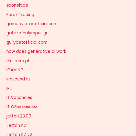
exoneit.de
Forex Trading
gameaviatorofficial.com
gate-of-olympus.gr
gullybetofficial.com
how does generative ai work
i-ksiazka.pl
IGAMING
inasound.ru
IPL
IT Vacancies
IT Образование
jetton 23.09
Jetton KZ
Jetton KZ v2