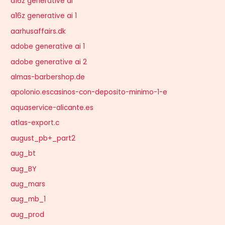
a16z generative ai
a16z generative ai 1
aarhusaffairs.dk
adobe generative ai 1
adobe generative ai 2
almas-barbershop.de
apolonio.escasinos-con-deposito-minimo-1-e
aquaservice-alicante.es
atlas-export.c
august_pb+_part2
aug_bt
aug_BY
aug_mars
aug_mb_1
aug_prod