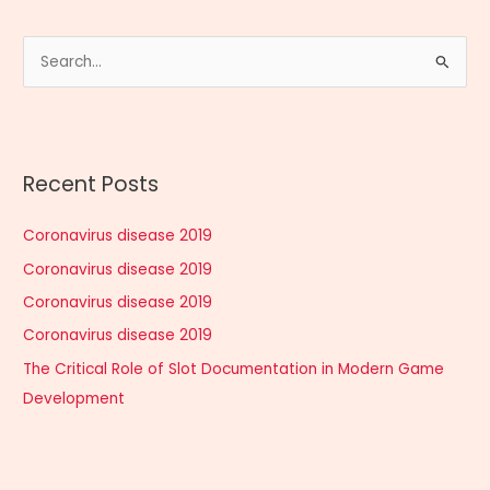
S
e
a
r
Recent Posts
c
h
Coronavirus disease 2019
f
Coronavirus disease 2019
o
r
Coronavirus disease 2019
:
Coronavirus disease 2019
The Critical Role of Slot Documentation in Modern Game
Development