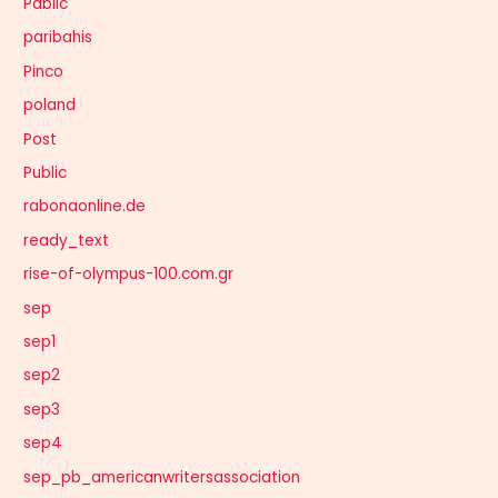
Pablic
paribahis
Pinco
poland
Post
Public
rabonaonline.de
ready_text
rise-of-olympus-100.com.gr
sep
sep1
sep2
sep3
sep4
sep_pb_americanwritersassociation