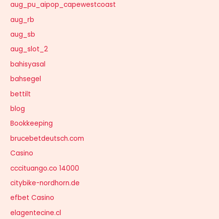
aug_pu_aipop_capewestcoast
aug_rb
aug_sb
aug_slot_2
bahisyasal
bahsegel
bettilt
blog
Bookkeeping
brucebetdeutsch.com
Casino
cccituango.co 14000
citybike-nordhorn.de
efbet Casino
elagentecine.cl