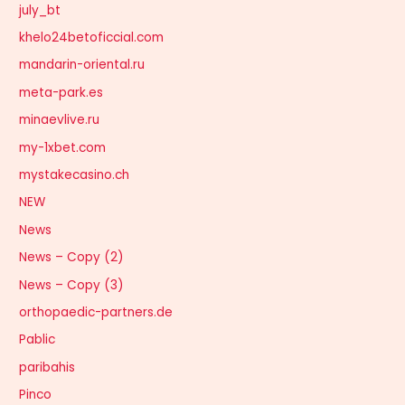
july_bt
khelo24betoficcial.com
mandarin-oriental.ru
meta-park.es
minaevlive.ru
my-1xbet.com
mystakecasino.ch
NEW
News
News – Copy (2)
News – Copy (3)
orthopaedic-partners.de
Pablic
paribahis
Pinco