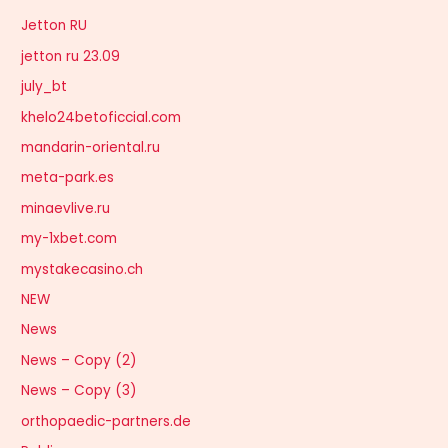
Jetton RU
jetton ru 23.09
july_bt
khelo24betoficcial.com
mandarin-oriental.ru
meta-park.es
minaevlive.ru
my-1xbet.com
mystakecasino.ch
NEW
News
News – Copy (2)
News – Copy (3)
orthopaedic-partners.de