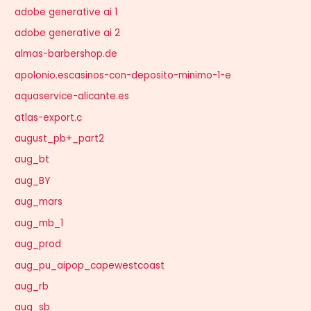
adobe generative ai 1
adobe generative ai 2
almas-barbershop.de
apolonio.escasinos-con-deposito-minimo-1-e
aquaservice-alicante.es
atlas-export.c
august_pb+_part2
aug_bt
aug_BY
aug_mars
aug_mb_1
aug_prod
aug_pu_aipop_capewestcoast
aug_rb
aug_sb