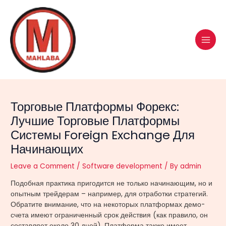
Skip
Post
MAI
to
navigation
MEN
content
Торговые Платформы Форекс:
Лучшие Торговые Платформы
Системы Foreign Exchange Для
Начинающих
Leave a Comment
/
Software development
/ By
admin
Подобная практика пригодится не только начинающим, но и
опытным трейдерам – например, для отработки стратегий.
Обратите внимание, что на некоторых платформах демо-
счета имеют ограниченный срок действия (как правило, он
составляет около 30 дней). Платформа также имеет