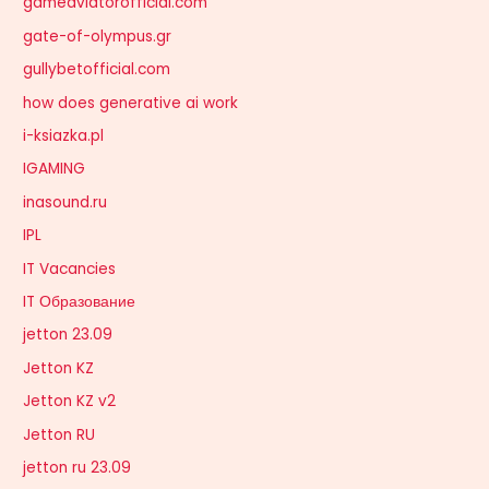
gameaviatorofficial.com
gate-of-olympus.gr
gullybetofficial.com
how does generative ai work
i-ksiazka.pl
IGAMING
inasound.ru
IPL
IT Vacancies
IT Образование
jetton 23.09
Jetton KZ
Jetton KZ v2
Jetton RU
jetton ru 23.09