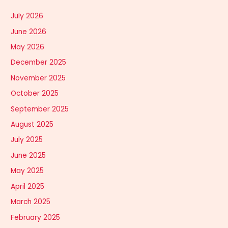
July 2026
June 2026
May 2026
December 2025
November 2025
October 2025
September 2025
August 2025
July 2025
June 2025
May 2025
April 2025
March 2025
February 2025