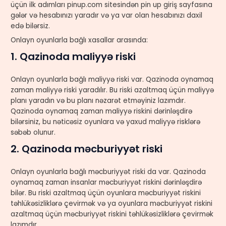
üçün ilk adımları pinup.com sitesindən pin up giriş sayfasına
gələr və hesabınızı yaradır və ya var olan hesabınızı daxil
edə bilərsiz.
Onlayn oyunlarla bağlı xasallar arasında:
1. Qazinoda maliyyə riski
Onlayn oyunlarla bağlı maliyyə riski var. Qazinoda oynamaq
zaman maliyyə riski yaradılır. Bu riski azaltmaq üçün maliyyə
planı yaradın və bu planı nəzarət etməyiniz lazımdır.
Qazinoda oynamaq zaman maliyyə riskini dərinləşdirə
bilərsiniz, bu nəticəsiz oyunlara və yaxud maliyyə risklərə
səbəb olunur.
2. Qazinoda məcburiyyət riski
Onlayn oyunlarla bağlı məcburiyyət riski da var. Qazinoda
oynamaq zaman insanlar məcburiyyət riskini dərinləşdirə
bilər. Bu riski azaltmaq üçün oyunlara məcburiyyət riskini
təhlükəsizliklərə çevirmək və ya oyunlara məcburiyyət riskini
azaltmaq üçün məcburiyyət riskini təhlükəsizliklərə çevirmək
lazımdır.