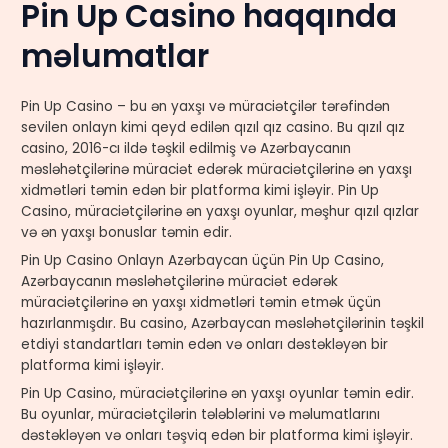
Pin Up Casino haqqında
məlumatlar
Pin Up Casino – bu ən yaxşı və müraciətçilər tərəfindən
sevilen onlayn kimi qeyd edilən qızıl qız casino. Bu qızıl qız
casino, 2016-cı ildə təşkil edilmiş və Azərbaycanın
məsləhətçilərinə müraciət edərək müraciətçilərinə ən yaxşı
xidmətləri təmin edən bir platforma kimi işləyir. Pin Up
Casino, müraciətçilərinə ən yaxşı oyunlar, məşhur qızıl qızlar
və ən yaxşı bonuslar təmin edir.
Pin Up Casino Onlayn Azərbaycan üçün Pin Up Casino,
Azərbaycanın məsləhətçilərinə müraciət edərək
müraciətçilərinə ən yaxşı xidmətləri təmin etmək üçün
hazırlanmışdır. Bu casino, Azərbaycan məsləhətçilərinin təşkil
etdiyi standartları təmin edən və onları dəstəkləyən bir
platforma kimi işləyir.
Pin Up Casino, müraciətçilərinə ən yaxşı oyunlar təmin edir.
Bu oyunlar, müraciətçilərin tələblərini və məlumatlarını
dəstəkləyən və onları təşviq edən bir platforma kimi işləyir.