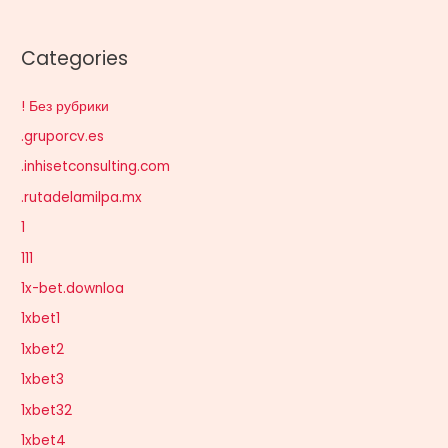
Categories
! Без рубрики
.gruporcv.es
.inhisetconsulting.com
.rutadelamilpa.mx
1
111
1x-bet.downloa
1xbet1
1xbet2
1xbet3
1xbet32
1xbet4