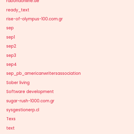
rabonaonline.de
ready_text
rise-of-olympus-100.com.gr
sep
sep1
sep2
sep3
sep4
sep_pb_americanwritersassociation
Sober living
Software development
sugar-rush-1000.com.gr
sysgestionerp.cl
Texs
text