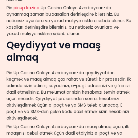
Pin
pinup kazino
Up Casino Onlayn Azərbaycan-da
oynanmaq zaman bu xasalları dərinləşdirə bilərsiniz. Bu
nəticəsiz oyunlara və yaxud maliyyə risklərə səbəb olunur. Bu
xasalları dərinləşdirə bilərsiniz, bu nəticəsiz oyunlara və
yaxud maliyyə risklərə səbəb olunur.
Qeydiyyat və maaş
almaq
Pin Up Casino Onlayn Azərbaycan-da qeydiyyatdan
keçmək və maaş almaq çox rahat və sürətli bir prosesdir. İlk
adımda sizin adınızı, soyadınızı, e-poçt adresinizi və şifrənizi
daxil etməlisiniz. Bu məlumatlar sizin hesabınızı təmin etmək
üçün necədir. Qeydiyyat prosesindən sonra, hesabınızı
aktivləşdirmək üçün e-poçt və ya SMS tələb olunacaq. E-
poçt və ya SMS-dən gələn kodu daxil etmək sizin hesabınızı
aktivləşdirəcək.
Pin Up Casino Onlayn Azərbaycan-da maaş almaq üçün, ilk
maaşınızı qəbul etmək üçün daxil etdiyiniz e-poçt və ya