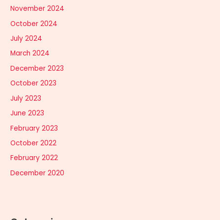
November 2024
October 2024
July 2024
March 2024
December 2023
October 2023
July 2023
June 2023
February 2023
October 2022
February 2022
December 2020