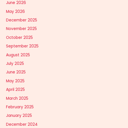
June 2026
May 2026
December 2025
November 2025
October 2025
September 2025
August 2025
July 2025
June 2025
May 2025
April 2025
March 2025
February 2025
January 2025
December 2024