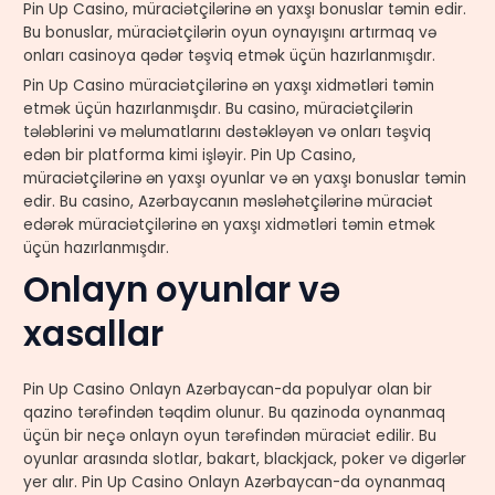
Pin Up Casino, müraciətçilərinə ən yaxşı bonuslar təmin edir.
Bu bonuslar, müraciətçilərin oyun oynayışını artırmaq və
onları casinoya qədər təşviq etmək üçün hazırlanmışdır.
Pin Up Casino müraciətçilərinə ən yaxşı xidmətləri təmin
etmək üçün hazırlanmışdır. Bu casino, müraciətçilərin
tələblərini və məlumatlarını dəstəkləyən və onları təşviq
edən bir platforma kimi işləyir. Pin Up Casino,
müraciətçilərinə ən yaxşı oyunlar və ən yaxşı bonuslar təmin
edir. Bu casino, Azərbaycanın məsləhətçilərinə müraciət
edərək müraciətçilərinə ən yaxşı xidmətləri təmin etmək
üçün hazırlanmışdır.
Onlayn oyunlar və
xasallar
Pin Up Casino Onlayn Azərbaycan-da populyar olan bir
qazino tərəfindən təqdim olunur. Bu qazinoda oynanmaq
üçün bir neçə onlayn oyun tərəfindən müraciət edilir. Bu
oyunlar arasında slotlar, bakart, blackjack, poker və digərlər
yer alır. Pin Up Casino Onlayn Azərbaycan-da oynanmaq