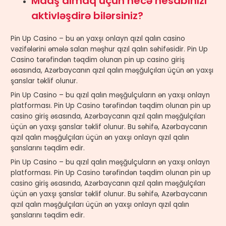
Maaş almaq üçün necə hesabınızı
aktivləşdirə bilərsiniz?
Pin Up Casino – bu ən yaxşı onlayn qızıl qalın casino
vəzifələrini əmələ salan məşhur qızıl qalın səhifəsidir. Pin Up
Casino tərəfindən təqdim olunan pin up casino giriş
əsasında, Azərbaycanın qızıl qalın məşğulçıları üçün ən yaxşı
şanslar təklif olunur.
Pin Up Casino – bu qızıl qalın məşğulçuların ən yaxşı onlayn
platforması. Pin Up Casino tərəfindən təqdim olunan pin up
casino giriş əsasında, Azərbaycanın qızıl qalın məşğulçıları
üçün ən yaxşı şanslar təklif olunur. Bu səhifə, Azərbaycanın
qızıl qalın məşğulçıları üçün ən yaxşı onlayn qızıl qalın
şanslarını təqdim edir.
Pin Up Casino – bu qızıl qalın məşğulçuların ən yaxşı onlayn
platforması. Pin Up Casino tərəfindən təqdim olunan pin up
casino giriş əsasında, Azərbaycanın qızıl qalın məşğulçıları
üçün ən yaxşı şanslar təklif olunur. Bu səhifə, Azərbaycanın
qızıl qalın məşğulçıları üçün ən yaxşı onlayn qızıl qalın
şanslarını təqdim edir.