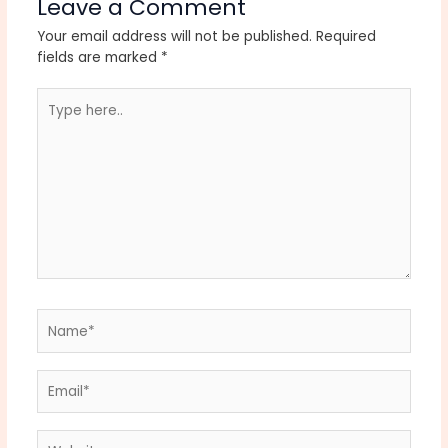
Leave a Comment
Your email address will not be published.
Required
fields are marked
*
Type
here..
Name*
Email*
Website