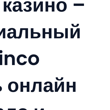
 казино –
иальный
inco
ь онлайн