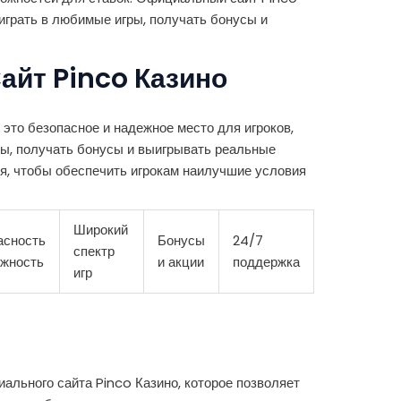
 играть в любимые игры, получать бонусы и
йт Pinco Казино
это безопасное и надежное место для игроков,
гры, получать бонусы и выигрывать реальные
ся, чтобы обеспечить игрокам наилучшие условия
Широкий
асность
Бонусы
24/7
спектр
ежность
и акции
поддержка
игр
ального сайта Pinco Казино, которое позволяет