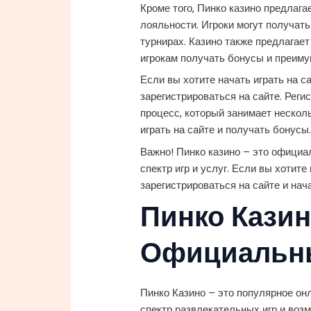
Кроме того, Пинко казино предлаг
лояльности. Игроки могут получать
турнирах. Казино также предлагает
игрокам получать бонусы и преиму
Если вы хотите начать играть на с
зарегистрироваться на сайте. Реги
процесс, который занимает нескол
играть на сайте и получать бонусы
Важно! Пинко казино – это официа
спектр игр и услуг. Если вы хотите
зарегистрироваться на сайте и нача
Пинко Казин
Официальн
Пинко Казино – это популярное он
спектр развлекательных игр и воз