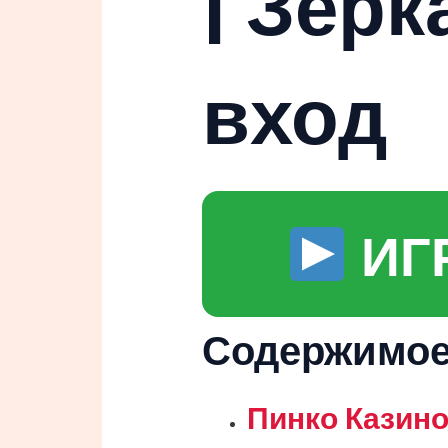
| Зерк
вход
ИГ
Содержимо
Пинко Казин