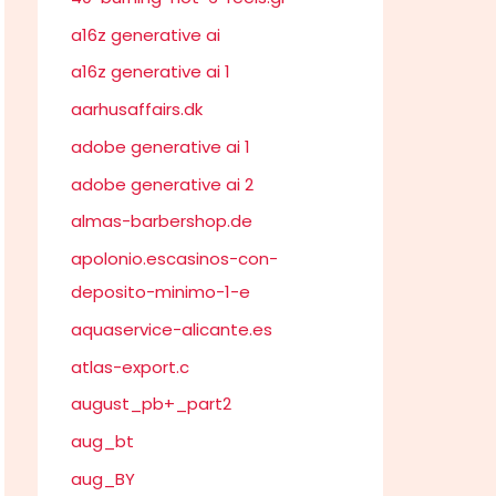
a16z generative ai
a16z generative ai 1
aarhusaffairs.dk
adobe generative ai 1
adobe generative ai 2
almas-barbershop.de
apolonio.escasinos-con-
deposito-minimo-1-e
aquaservice-alicante.es
atlas-export.c
august_pb+_part2
aug_bt
aug_BY