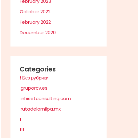
February 2023
October 2022
February 2022
December 2020
Categories
! Без рубрики
.gruporcv.es
.inhisetconsulting.com
.rutadelamilpa.mx
1
111