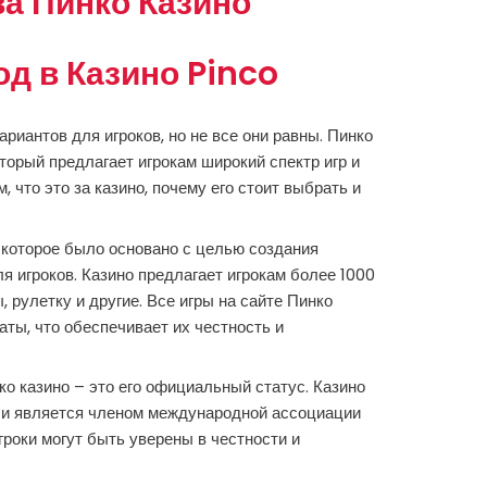
а Пинко Казино
од в Казино Pinco
ариантов для игроков, но не все они равны. Пинко
торый предлагает игрокам широкий спектр игр и
, что это за казино, почему его стоит выбрать и
, которое было основано с целью создания
я игроков. Казино предлагает игрокам более 1000
, рулетку и другие. Все игры на сайте Пинко
аты, что обеспечивает их честность и
о казино – это его официальный статус. Казино
р и является членом международной ассоциации
игроки могут быть уверены в честности и