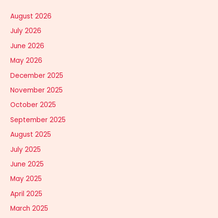
August 2026
July 2026
June 2026
May 2026
December 2025
November 2025
October 2025
September 2025
August 2025
July 2025
June 2025
May 2025
April 2025
March 2025