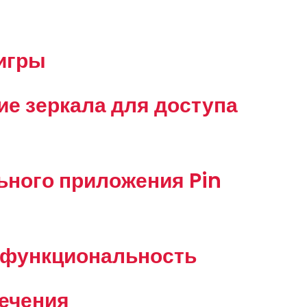
игры
е зеркала для доступа
ьного приложения Pin
 функциональность
лечения