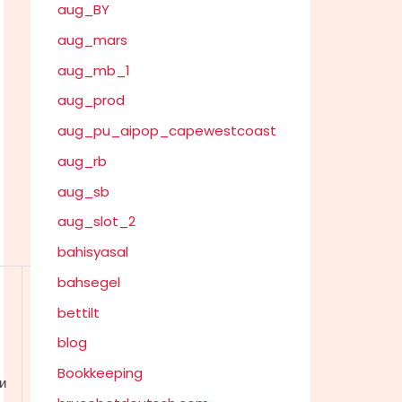
aug_BY
aug_mars
aug_mb_1
aug_prod
aug_pu_aipop_capewestcoast
aug_rb
aug_sb
aug_slot_2
bahisyasal
bahsegel
Проверьте
bettilt
почту,
blog
указанную
при
Bookkeeping
и
регистрации,