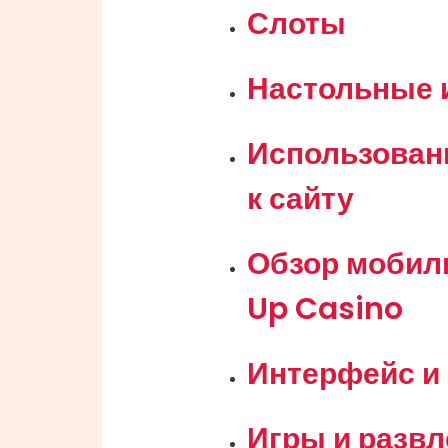
Слоты
Настольные 
Использовани
к сайту
Обзор мобил
Up Casino
Интерфейс и
Игры и разв