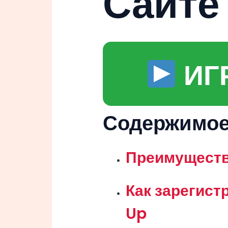
Сайте
ИГ
Содержимо
Преимущества
Как зарегист
Up