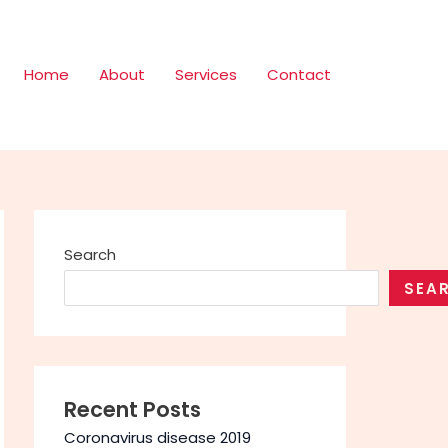
Home
About
Services
Contact
Search
SEA
Recent Posts
Coronavirus disease 2019