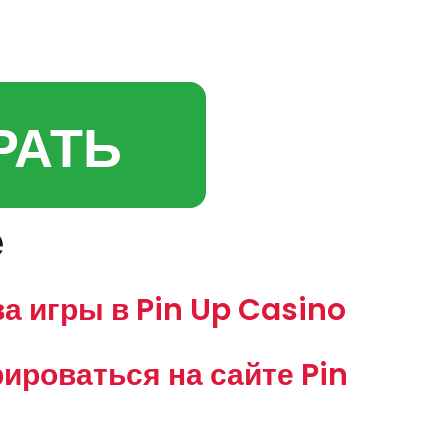
РАТЬ
е
 игры в Pin Up Casino
рироваться на сайте Pin