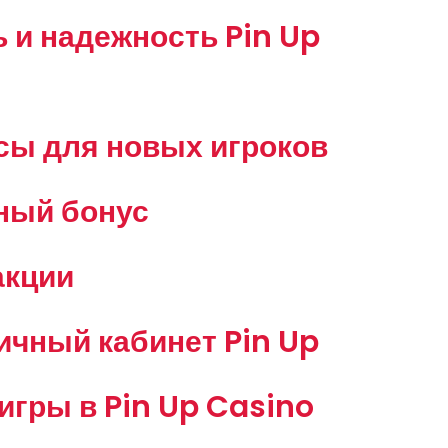
 и надежность Pin Up
сы для новых игроков
ный бонус
акции
личный кабинет Pin Up
гры в Pin Up Casino