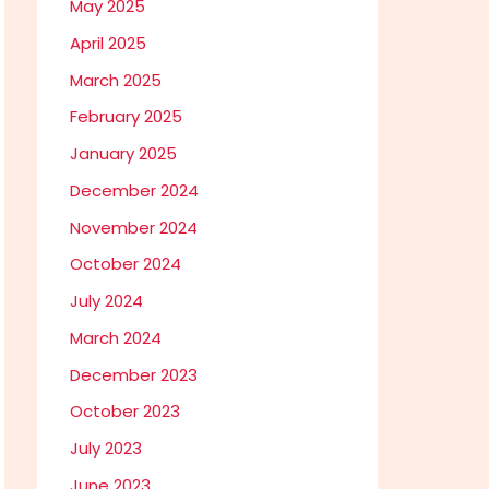
May 2025
April 2025
March 2025
February 2025
January 2025
December 2024
November 2024
October 2024
July 2024
March 2024
December 2023
October 2023
July 2023
June 2023