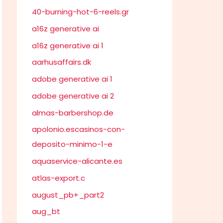
40-burning-hot-6-reels.gr
a16z generative ai
a16z generative ai 1
aarhusaffairs.dk
adobe generative ai 1
adobe generative ai 2
almas-barbershop.de
apolonio.escasinos-con-
deposito-minimo-1-e
aquaservice-alicante.es
atlas-export.c
august_pb+_part2
aug_bt