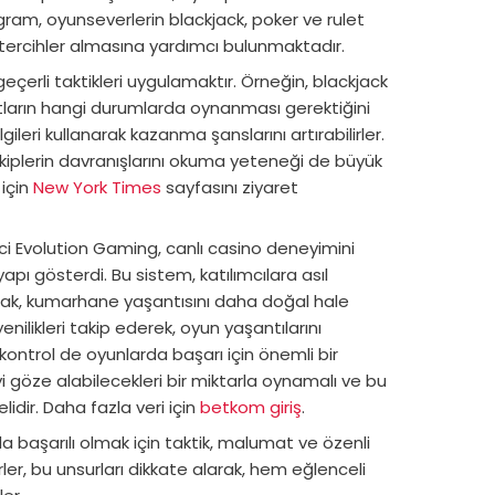
gram, oyunseverlerin blackjack, poker ve rulet
tercihler almasına yardımcı bulunmaktadır.
geçerli taktikleri uygulamaktır. Örneğin, blackjack
tların hangi durumlarda oynanması gerektiğini
ileri kullanarak kazanma şanslarını artırabilirler.
kiplerin davranışlarını okuma yeteneği de büyük
 için
New York Times
sayfasını ziyaret
ici Evolution Gaming, canlı casino deneyimini
yapı gösterdi. Bu sistem, katılımcılara asıl
arak, kumarhane yaşantısını daha doğal hale
enilikleri takip ederek, oyun yaşantılarını
e kontrol de oyunlarda başarı için önemli bir
i göze alabilecekleri bir miktarla oynamalı ve bu
dir. Daha fazla veri için
betkom giriş
.
da başarılı olmak için taktik, malumat ve özenli
er, bu unsurları dikkate alarak, hem eğlenceli