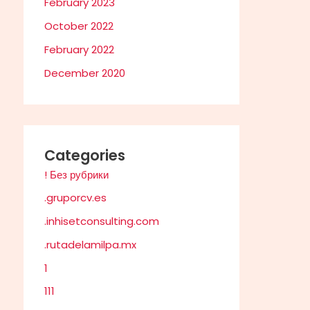
February 2023
October 2022
February 2022
December 2020
Categories
! Без рубрики
.gruporcv.es
.inhisetconsulting.com
.rutadelamilpa.mx
1
111