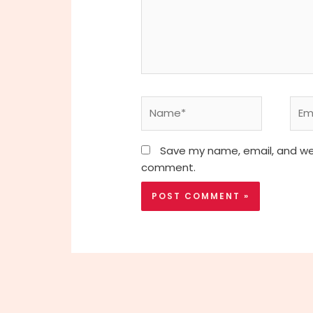
Name*
Emai
Save my name, email, and webs
comment.