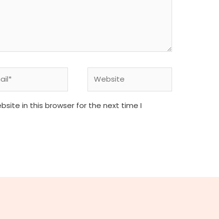
l*
Website
ite in this browser for the next time I