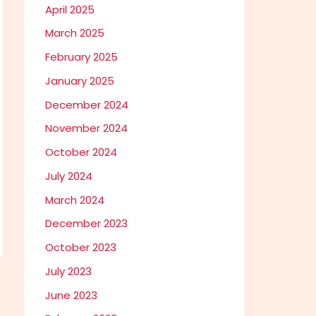
April 2025
March 2025
February 2025
January 2025
December 2024
November 2024
October 2024
July 2024
March 2024
December 2023
October 2023
July 2023
June 2023