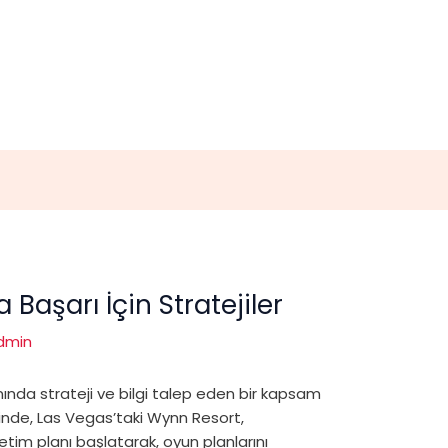
Başarı İçin Stratejiler
dmin
ında strateji ve bilgi talep eden bir kapsam
sinde, Las Vegas’taki Wynn Resort,
etim planı başlatarak, oyun planlarını