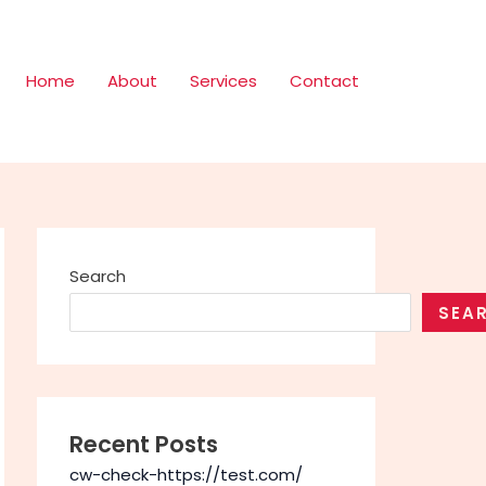
Home
About
Services
Contact
Search
SEA
Recent Posts
cw-check-https://test.com/