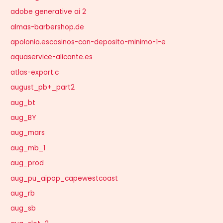
adobe generative ai 2
almas-barbershop.de
apolonio.escasinos-con-deposito-minimo-1-e
aquaservice-alicante.es
atlas-export.c
august_pb+_part2
aug_bt
aug_BY
aug_mars
aug_mb_1
aug_prod
aug_pu_aipop_capewestcoast
aug_rb
aug_sb