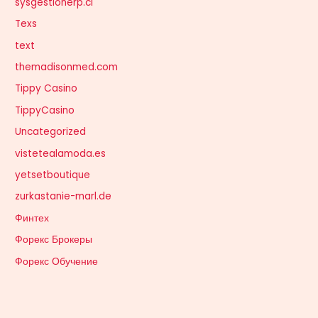
sysgestionerp.cl
Texs
text
themadisonmed.com
Tippy Casino
TippyCasino
Uncategorized
vistetealamoda.es
yetsetboutique
zurkastanie-marl.de
Финтех
Форекс Брокеры
Форекс Обучение