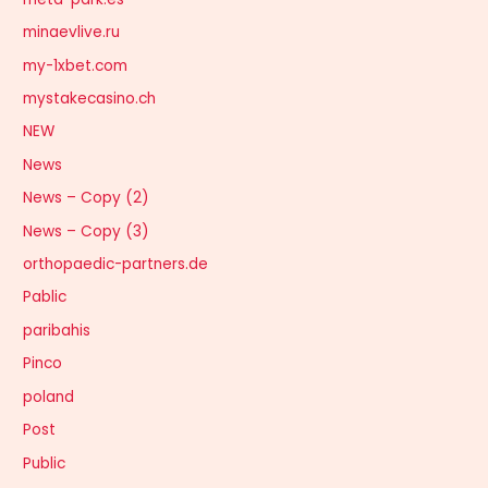
minaevlive.ru
my-1xbet.com
mystakecasino.ch
NEW
News
News – Copy (2)
News – Copy (3)
orthopaedic-partners.de
Pablic
paribahis
Pinco
poland
Post
Public