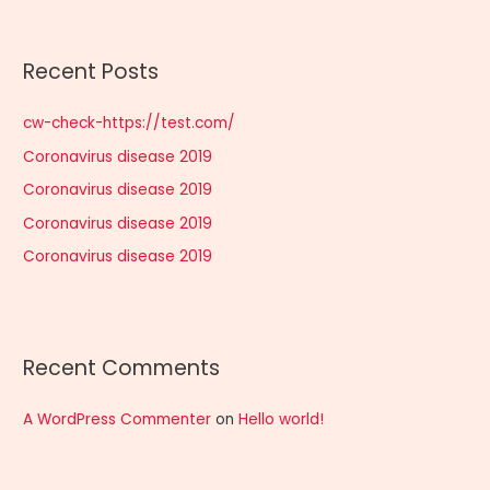
a
r
Recent Posts
c
h
cw-check-https://test.com/
f
Coronavirus disease 2019
o
r
Coronavirus disease 2019
:
Coronavirus disease 2019
Coronavirus disease 2019
Recent Comments
A WordPress Commenter
on
Hello world!