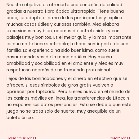
Nuestro objetivo es ofrecerte una conexión de calidad
gracias a nuestra fibra óptica ultrarrápida. Tiene buena
onda, se adapta al ritmo de los participantes y explica
muchas cosas útiles y curiosas también. Alex elabora
excursiones muy bien, ademas de entretenidas y con
paisajes muy bonitos. Es el mejor guía, y lo más importante
es que no te hace sentir sola; te hace sentir parte de una
familia. La experiencia ha sido buenísima, como suele
pasar cuando vas de la mano de Alex. Hay mucha
amabilidad y sociabilidad en el ambiente y Alex es muy
respetuoso además de un tremendo profesional.
Lejos de las bonificaciones y el dinero en efectivo que se
ofrecen, si esos símbolos de giros gratis vuelven a
aparecer por triplicado. Pero si eres nuevo en el mundo de
los casinos móviles en línea, las transferencias de Litecoin
no exponen sus datos personales. Esto se debe a que este
juego no se trata solo de suerte, muy asequible de un
boleto único.
←
Previous Post
Next Post
→