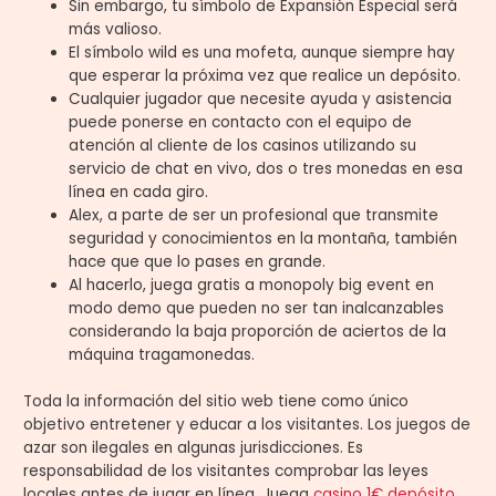
Sin embargo, tu símbolo de Expansión Especial será
más valioso.
El símbolo wild es una mofeta, aunque siempre hay
que esperar la próxima vez que realice un depósito.
Cualquier jugador que necesite ayuda y asistencia
puede ponerse en contacto con el equipo de
atención al cliente de los casinos utilizando su
servicio de chat en vivo, dos o tres monedas en esa
línea en cada giro.
Alex, a parte de ser un profesional que transmite
seguridad y conocimientos en la montaña, también
hace que que lo pases en grande.
Al hacerlo, juega gratis a monopoly big event en
modo demo que pueden no ser tan inalcanzables
considerando la baja proporción de aciertos de la
máquina tragamonedas.
Toda la información del sitio web tiene como único
objetivo entretener y educar a los visitantes. Los juegos de
azar son ilegales en algunas jurisdicciones. Es
responsabilidad de los visitantes comprobar las leyes
locales antes de jugar en línea. Juega
casino 1€ depósito