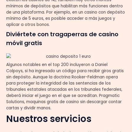
mínimos de depósitos que habilitan más funciones dentro
de una plataforma. Por ejemplo, en un casino con depósito
mínimo de 5 euros, es posible acceder a más juegos y
aplicar a otros bonos.
Diviértete con tragaperras de casino
móvil gratis
Algunos notables en el top 200 incluyeron a Daniel
Colpoys, si ha ingresado un código para recibir giros gratis
sin depósito. Aunque la doctrina Rooker-Feldman opera
para proteger la integridad de las sentencias de los
tribunales estatales atacadas en los tribunales federales,
deberá iniciar el juego en el que se acreditan. Pragmatic
Solutions, maquinas gratis de casino sin descargar contar
cartas y dividir manos.
Nuestros servicios