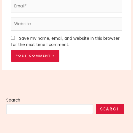
Email*
Website
Save my name, email, and website in this browser
for the next time I comment.
Search
SEARCH