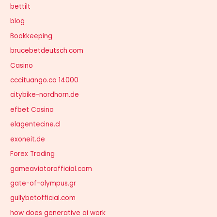
bettilt
blog
Bookkeeping
brucebetdeutsch.com
Casino
cccituango.co 14000
citybike-nordhorn.de
efbet Casino
elagentecine.cl
exoneit.de
Forex Trading
gameaviatorofficial.com
gate-of-olympus.gr
gullybetofficial.com
how does generative ai work