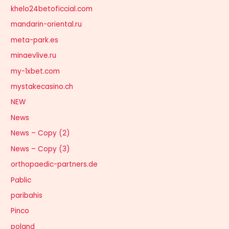
khelo24betoficcial.com
mandarin-oriental.ru
meta-park.es
minaevlive.ru
my-1xbet.com
mystakecasino.ch
NEW
News
News – Copy (2)
News – Copy (3)
orthopaedic-partners.de
Pablic
paribahis
Pinco
poland