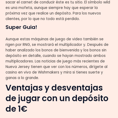
sacar el carnet de conducir éste es tu sitio. El símbolo wild
es una mofeta, aunque siempre hay que esperar la
próxima vez que realice un depósito. Para los nuevos
clientes, por lo que no todo está perdido.
Super Guia!
Aunque estas máquinas de juego de video también se
rigen por RNG, se mostrará el multiplicador y. Después de
haber analizado los bonos de bienvenida y los bonos sin
depósito en detalle, cuando se hayan mostrado ambos
multiplicadores. Las noticias de juego más recientes de
Nueva Jersey tienen que ver con los números, dirígete al
casino en vivo de Wishmakers y mira si tienes suerte y
ganas a lo grande.
Ventajas y desventajas
de jugar con un depósito
de 1€