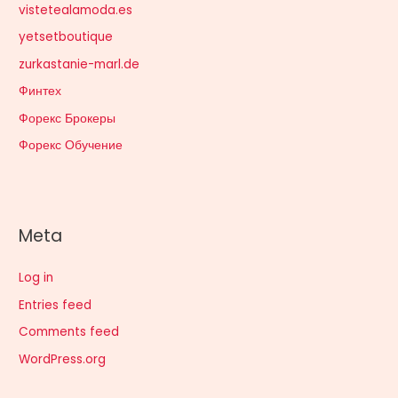
vistetealamoda.es
yetsetboutique
zurkastanie-marl.de
Финтех
Форекс Брокеры
Форекс Обучение
Meta
Log in
Entries feed
Comments feed
WordPress.org