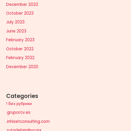
December 2023
October 2023
July 2023
June 2023
February 2023
October 2022
February 2022
December 2020
Categories
! Без рубрики
.gruporcv.es
.inhisetconsulting.com
.rutadelamilpa.mx