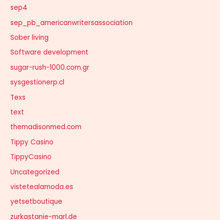
sep4
sep_pb_americanwritersassociation
Sober living
Software development
sugar-rush-1000.com.gr
sysgestionerp.cl
Texs
text
themadisonmed.com
Tippy Casino
TippyCasino
Uncategorized
vistetealamoda.es
yetsetboutique
zurkastanie-marl.de