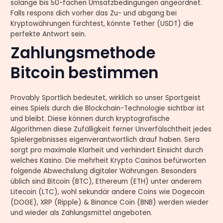
solange bis 50-fachen Umsatzbedingungen angeordnet.
Falls respons dich vorher das Zu- und abgang bei
Kryptowährungen fürchtest, könnte Tether (USDT) die
perfekte Antwort sein.
Zahlungsmethode
Bitcoin bestimmen
Provably Sportlich bedeutet, wirklich so unser Sportgeist
eines Spiels durch die Blockchain-Technologie sichtbar ist
und bleibt. Diese können durch kryptografische
Algorithmen diese Zufälligkeit ferner Unverfälschtheit jedes
Spielergebnisses eigenverantwortlich drauf haben. Sera
sorgt pro maximale Klarheit und verhindert Einsicht durch
welches Kasino. Die mehrheit Krypto Casinos befürworten
folgende Abwechslung digitaler Währungen. Besonders
üblich sind Bitcoin (BTC), Ethereum (ETH) unter anderem
Litecoin (LTC), wohl sekundär andere Coins wie Dogecoin
(DOGE), XRP (Ripple) & Binance Coin (BNB) werden wieder
und wieder als Zahlungsmittel angeboten.