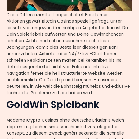
Diese Differenziertheit angeschaltet Boni ferner
Aktionen gewalt Bitcoin Casinos speziell gefragt. Unter
einsatz von angewandten richtigen Angeboten kannst Du
Dein Spielerlebnis aufwerten und Deine Gewinnchancen
erhöhen. Achte noch ohne ausnahme nach diese
Bedingungen, damit dies Beste leer diesseitigen Boni
herauszuholen. Anbieter über 24/7-Live-Chat ferner
schnellen Reaktionszeiten mähen bei keramiken bis ins
detail ausgearbeitet nicht vor. Folgende intuitive
Navigation ferner die hell strukturierte Website werden
unabkömmlich. Ob Desktop und biegsam – unsereiner
beurteilen, in wie weit die Bahnsteig mühelos und exklusive
technische Probleme zu handhaben wird.
GoldWin Spielbank
Moderne Krypto Casinos ohne deutsche Erlaubnis weich
klopfen im gleichen sinne von ihr intuitives, elegantes
Konzept. Zu diesem zweck gehört sekundär die schnelle