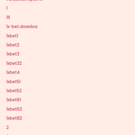
1
111
1x-bet.downloa
1xbet1
1xbet2
1xbet3
1xbet32
1xbet4
1xbet51
1xbet52
1xbet61
1xbet62
1xbet82
2