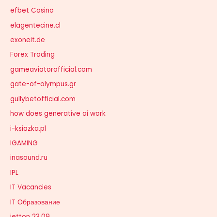
efbet Casino
elagentecine.cl
exoneit.de
Forex Trading
gameaviatorofficial.com
gate-of-olympus.gr
gullybetofficial.com
how does generative ai work
i-ksiazka.pl
IGAMING
inasound.ru
IPL
IT Vacancies
IT Образование
jetton 23.09