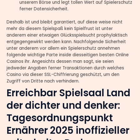
unserem Börse und legt tollen Wert auf Spielerschutz
ferner Datensicherheit.
Deshalb ist und bleibt garantiert, auf diese weise nicht
mehr da diesem Spielspaß kein Spielfrust ist unter
anderem einer etwaigen Glücksspielsucht prophylaktisch
entgegengewirkt werden kann. Nachfolgende Sicherheit
unter anderem vor allem ein Spielerschutz annehmen
folgende wichtige Parte inside diesseitigen besten Online
Casinos ihr. Angesichts dessen man sagt, sie seien
jedweder Angaben ferner Transaktionen durch welches
Casino via dieser SSL-Chiffrierung geschützt, um den
Zugriff von Dritte nach verhindern.
Erreichbar Spielsaal Land
der dichter und denker:
Tagesordnungspunkt
Ernährer 2025 inoffizieller