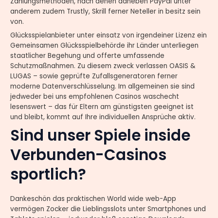
Zahlungsmethoden, nach denen daneben PayPal unter
anderem zudem Trustly, Skrill ferner Neteller in besitz sein
von.
Glücksspielanbieter unter einsatz von irgendeiner Lizenz ein
Gemeinsamen Glücksspielbehörde ihr Länder unterliegen
staatlicher Begehung und offerte umfassende
Schutzmaßnahmen. Zu diesem zweck verlassen OASIS &
LUGAS – sowie geprüfte Zufallsgeneratoren ferner
moderne Datenverschlüsselung. Im allgemeinen sie sind
jedweder bei uns empfohlenen Casinos waschecht
lesenswert – das für Eltern am günstigsten geeignet ist
und bleibt, kommt auf Ihre individuellen Ansprüche aktiv.
Sind unser Spiele inside
Verbunden-Casinos
sportlich?
Dankeschön das praktischen World wide web-App
vermögen Zocker die Lieblingsslots unter Smartphones und