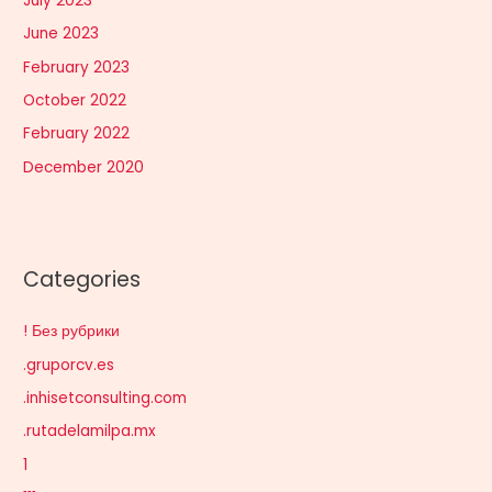
July 2023
June 2023
February 2023
October 2022
February 2022
December 2020
Categories
! Без рубрики
.gruporcv.es
.inhisetconsulting.com
.rutadelamilpa.mx
1