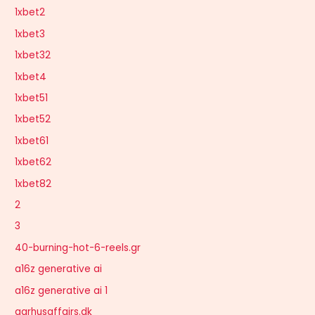
1xbet2
1xbet3
1xbet32
1xbet4
1xbet51
1xbet52
1xbet61
1xbet62
1xbet82
2
3
40-burning-hot-6-reels.gr
a16z generative ai
a16z generative ai 1
aarhusaffairs.dk