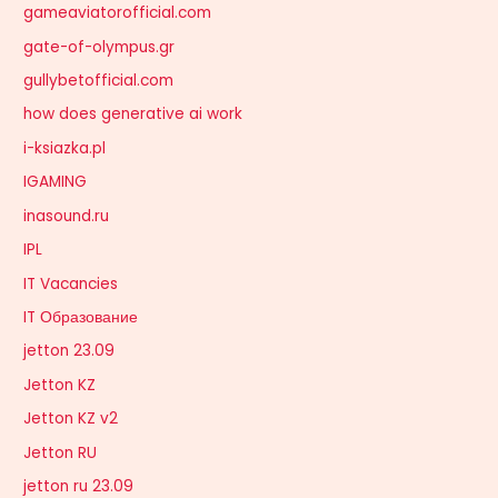
gameaviatorofficial.com
gate-of-olympus.gr
gullybetofficial.com
how does generative ai work
i-ksiazka.pl
IGAMING
inasound.ru
IPL
IT Vacancies
IT Образование
jetton 23.09
Jetton KZ
Jetton KZ v2
Jetton RU
jetton ru 23.09