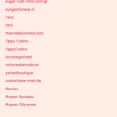
sugar-rush-1000.com.gr
sysgestionerp.cl
Texs
text
themadisonmed.com
Tippy Casino
TippyCasino
Uncategorized
vistetealamoda.es
yetsetboutique
zurkastanie-marl.de
Финтех
Форекс Брокеры
Форекс Обучение