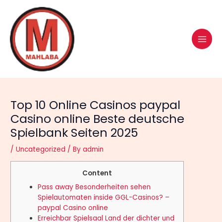
Skip
Post
MAI
to
navigation
MEN
content
Top 10 Online Casinos paypal
Casino online Beste deutsche
Spielbank Seiten 2025
/
Uncategorized
/ By
admin
Content
Pass away Besonderheiten sehen
Spielautomaten inside GGL-Casinos? –
paypal Casino online
Erreichbar Spielsaal Land der dichter und