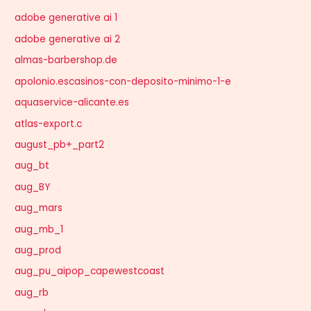
adobe generative ai 1
adobe generative ai 2
almas-barbershop.de
apolonio.escasinos-con-deposito-minimo-1-e
aquaservice-alicante.es
atlas-export.c
august_pb+_part2
aug_bt
aug_BY
aug_mars
aug_mb_1
aug_prod
aug_pu_aipop_capewestcoast
aug_rb