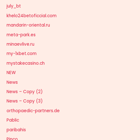
july_bt
khelo24betoficcial.com
mandarin-oriental.ru
meta-park.es
minaevlive.ru
my-1xbet.com
mystakecasino.ch
NEW
News
News – Copy (2)
News – Copy (3)
orthopaedic-partners.de
Pablic
paribahis
Pinco