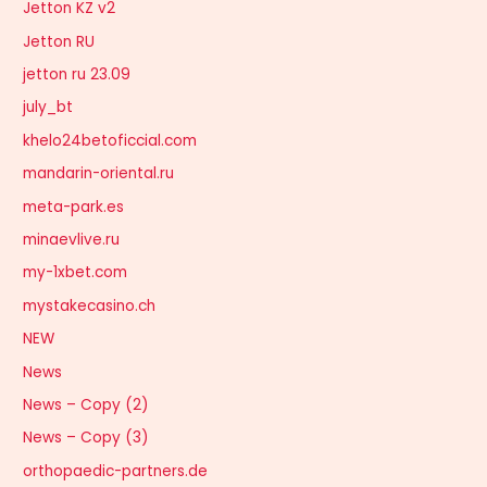
Jetton KZ v2
Jetton RU
jetton ru 23.09
july_bt
khelo24betoficcial.com
mandarin-oriental.ru
meta-park.es
minaevlive.ru
my-1xbet.com
mystakecasino.ch
NEW
News
News – Copy (2)
News – Copy (3)
orthopaedic-partners.de