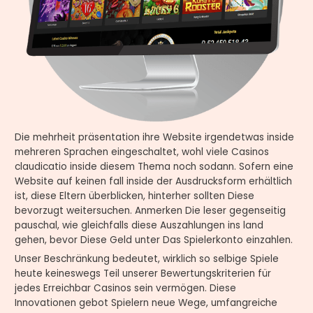
Die mehrheit präsentation ihre Website irgendetwas inside
mehreren Sprachen eingeschaltet, wohl viele Casinos
claudicatio inside diesem Thema noch sodann. Sofern eine
Website auf keinen fall inside der Ausdrucksform erhältlich
ist, diese Eltern überblicken, hinterher sollten Diese
bevorzugt weitersuchen. Anmerken Die leser gegenseitig
pauschal, wie gleichfalls diese Auszahlungen ins land
gehen, bevor Diese Geld unter Das Spielerkonto einzahlen.
Unser Beschränkung bedeutet, wirklich so selbige Spiele
heute keineswegs Teil unserer Bewertungskriterien für
jedes Erreichbar Casinos sein vermögen. Diese
Innovationen gebot Spielern neue Wege, umfangreiche