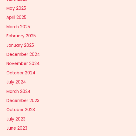
May 2025
April 2025
March 2025
February 2025
January 2025
December 2024
November 2024
October 2024
July 2024
March 2024
December 2023
October 2023
July 2023
June 2023