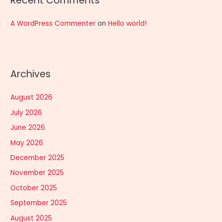
Recent Comments
A WordPress Commenter
on
Hello world!
Archives
August 2026
July 2026
June 2026
May 2026
December 2025
November 2025
October 2025
September 2025
August 2025