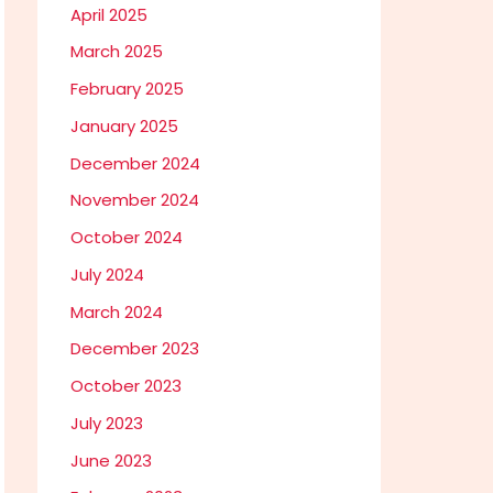
April 2025
March 2025
February 2025
January 2025
December 2024
November 2024
October 2024
July 2024
March 2024
December 2023
October 2023
July 2023
June 2023