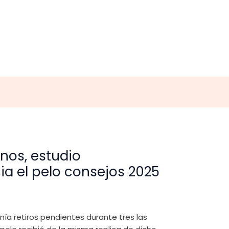
onos, estudio
a el pelo consejos 2025
ía retiros pendientes durante tres las