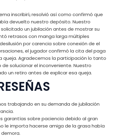
ema inscribirí¡ resolvió así­ como confirmó que
había devuelto nuestro depósito. Nuestro
solicitado un jubilación antes de mostrar su
ntó retrasos con manga larga múltiples
l desilusión por carencia sobre conexión de el
rsaciones, el jugador confirmó la cita del paga
una queja. Agradecemos la participación lo tanto
o de solucionar el inconveniente. Nuestro
ado un retiro antes de explicar esa queja.
RESEÑAS
os trabajando en su demanda de jubilación
ancia.
s garantías sobre paciencia debido al gran
 no le importa hacerse amiga de la grasa había
la demora.