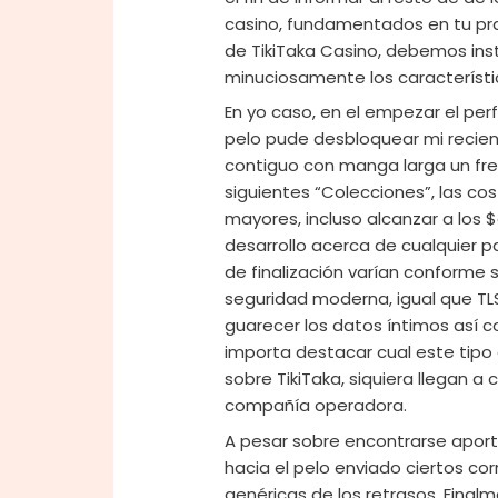
casino, fundamentados en tu prac
de TikiTaka Casino, debemos ins
minuciosamente los característi
En yo caso, en el empezar el perf
pelo pude desbloquear mi recien
contiguo con manga larga un fre
siguientes “Colecciones”, las co
mayores, incluso alcanzar a los 
desarrollo acerca de cualquier p
de finalización varían conforme s
seguridad moderna, igual que TLS 
guarecer los datos íntimos así­ 
importa destacar cual este tipo
sobre TikiTaka, siquiera llegan 
compañía operadora.
A pesar sobre encontrarse aport
hacia el pelo enviado ciertos co
genéricas de los retrasos. Final