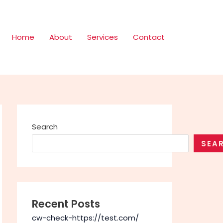
Home
About
Services
Contact
Search
SEA
Recent Posts
cw-check-https://test.com/