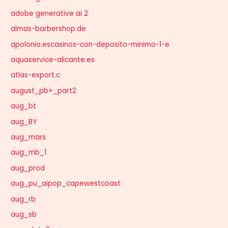
adobe generative ai 2
almas-barbershop.de
apolonio.escasinos-con-deposito-minimo-1-e
aquaservice-alicante.es
atlas-export.c
august_pb+_part2
aug_bt
aug_BY
aug_mars
aug_mb_1
aug_prod
aug_pu_aipop_capewestcoast
aug_rb
aug_sb