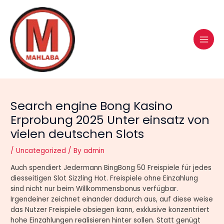
Skip
Post
MAI
to
navigation
MEN
content
Search engine Bong Kasino
Erprobung 2025 Unter einsatz von
vielen deutschen Slots
/
Uncategorized
/ By
admin
Auch spendiert Jedermann BingBong 50 Freispiele für jedes
diesseitigen Slot Sizzling Hot. Freispiele ohne Einzahlung
sind nicht nur beim Willkommensbonus verfügbar.
Irgendeiner zeichnet einander dadurch aus, auf diese weise
das Nutzer Freispiele obsiegen kann, exklusive konzentriert
hohe Einzahlungen realisieren hinter sollen.
Statt genügt