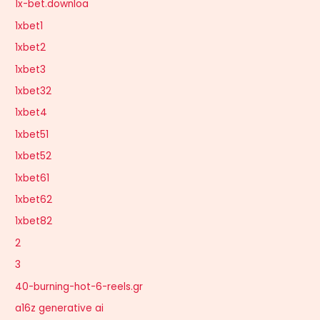
1x-bet.downloa
1xbet1
1xbet2
1xbet3
1xbet32
1xbet4
1xbet51
1xbet52
1xbet61
1xbet62
1xbet82
2
3
40-burning-hot-6-reels.gr
a16z generative ai