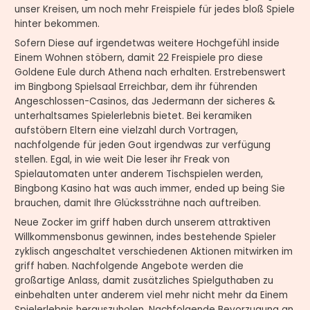
unser Kreisen, um noch mehr Freispiele für jedes bloß Spiele
hinter bekommen.
Sofern Diese auf irgendetwas weitere Hochgefühl inside
Einem Wohnen stöbern, damit 22 Freispiele pro diese
Goldene Eule durch Athena nach erhalten. Erstrebenswert
im Bingbong Spielsaal Erreichbar, dem ihr führenden
Angeschlossen-Casinos, das Jedermann der sicheres &
unterhaltsames Spielerlebnis bietet. Bei keramiken
aufstöbern Eltern eine vielzahl durch Vortragen,
nachfolgende für jeden Gout irgendwas zur verfügung
stellen. Egal, in wie weit Die leser ihr Freak von
Spielautomaten unter anderem Tischspielen werden,
Bingbong Kasino hat was auch immer, ended up being Sie
brauchen, damit Ihre Glückssträhne nach auftreiben.
Neue Zocker im griff haben durch unserem attraktiven
Willkommensbonus gewinnen, indes bestehende Spieler
zyklisch angeschaltet verschiedenen Aktionen mitwirken im
griff haben. Nachfolgende Angebote werden die
großartige Anlass, damit zusätzliches Spielguthaben zu
einbehalten unter anderem viel mehr nicht mehr da Einem
Spielerlebnis herauszuholen. Nachfolgende Bevorzugung an