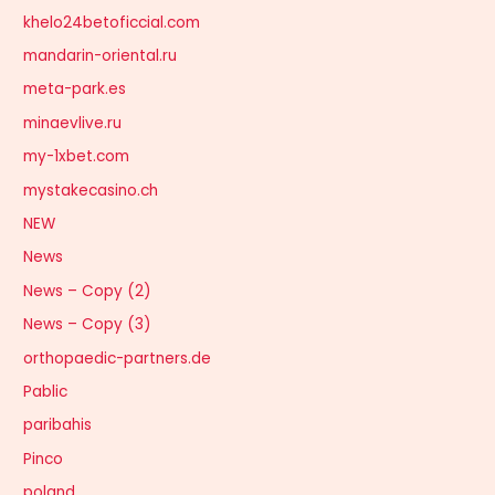
khelo24betoficcial.com
mandarin-oriental.ru
meta-park.es
minaevlive.ru
my-1xbet.com
mystakecasino.ch
NEW
News
News – Copy (2)
News – Copy (3)
orthopaedic-partners.de
Pablic
paribahis
Pinco
poland