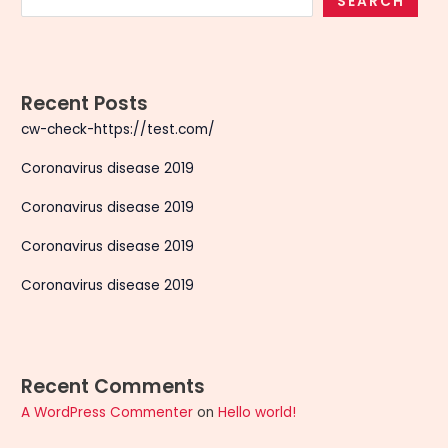
SEARCH
Recent Posts
cw-check-https://test.com/
Coronavirus disease 2019
Coronavirus disease 2019
Coronavirus disease 2019
Coronavirus disease 2019
Recent Comments
A WordPress Commenter
on
Hello world!