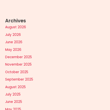
Archives
August 2026
July 2026
June 2026
May 2026
December 2025
November 2025
October 2025
September 2025
August 2025
July 2025
June 2025
May 2025