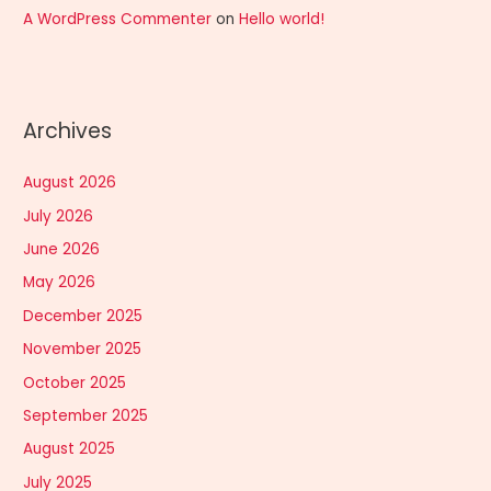
A WordPress Commenter
on
Hello world!
Archives
August 2026
July 2026
June 2026
May 2026
December 2025
November 2025
October 2025
September 2025
August 2025
July 2025