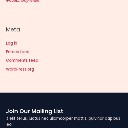
Форекс Обучение
Meta
Log in
Entries feed
Comments feed
WordPress.org
Join Our Mailing List
It elit tellus, luctus nec ullamcorper mattis, pulvinar dapibus
leo.