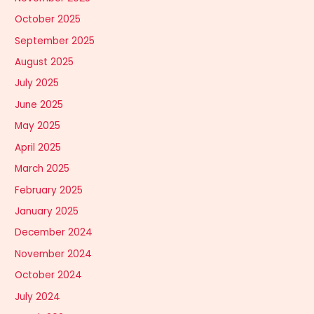
October 2025
September 2025
August 2025
July 2025
June 2025
May 2025
April 2025
March 2025
February 2025
January 2025
December 2024
November 2024
October 2024
July 2024