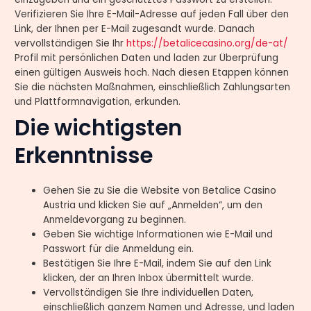
Verifizieren Sie Ihre E-Mail-Adresse auf jeden Fall über den
Link, der Ihnen per E-Mail zugesandt wurde. Danach
vervollständigen Sie Ihr
https://betalicecasino.org/de-at/
Profil mit persönlichen Daten und laden zur Überprüfung
einen gültigen Ausweis hoch. Nach diesen Etappen können
Sie die nächsten Maßnahmen, einschließlich Zahlungsarten
und Plattformnavigation, erkunden.
Die wichtigsten
Erkenntnisse
Gehen Sie zu Sie die Website von Betalice Casino
Austria und klicken Sie auf „Anmelden“, um den
Anmeldevorgang zu beginnen.
Geben Sie wichtige Informationen wie E-Mail und
Passwort für die Anmeldung ein.
Bestätigen Sie Ihre E-Mail, indem Sie auf den Link
klicken, der an Ihren Inbox übermittelt wurde.
Vervollständigen Sie Ihre individuellen Daten,
einschließlich ganzem Namen und Adresse, und laden