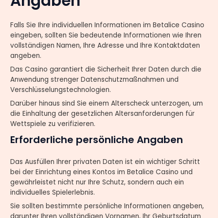
Angaben
Falls Sie Ihre individuellen Informationen im Betalice Casino
eingeben, sollten Sie bedeutende Informationen wie Ihren
vollständigen Namen, Ihre Adresse und Ihre Kontaktdaten
angeben.
Das Casino garantiert die Sicherheit Ihrer Daten durch die
Anwendung strenger Datenschutzmaßnahmen und
Verschlüsselungstechnologien.
Darüber hinaus sind Sie einem Alterscheck unterzogen, um
die Einhaltung der gesetzlichen Altersanforderungen für
Wettspiele zu verifizieren.
Erforderliche persönliche Angaben
Das Ausfüllen Ihrer privaten Daten ist ein wichtiger Schritt
bei der Einrichtung eines Kontos im Betalice Casino und
gewährleistet nicht nur Ihre Schutz, sondern auch ein
individuelles Spielerlebnis.
Sie sollten bestimmte persönliche Informationen angeben,
darunter Ihren vollständigen Vornamen, Ihr Geburtsdatum