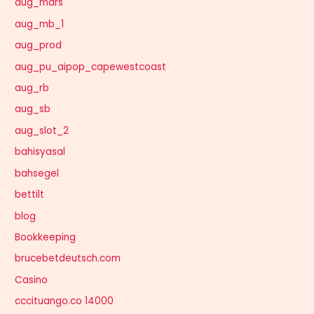
aug_mars
aug_mb_1
aug_prod
aug_pu_aipop_capewestcoast
aug_rb
aug_sb
aug_slot_2
bahisyasal
bahsegel
bettilt
blog
Bookkeeping
brucebetdeutsch.com
Casino
cccituango.co 14000