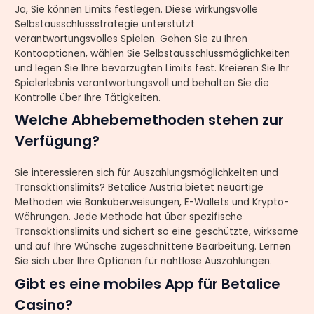
Ja, Sie können Limits festlegen. Diese wirkungsvolle
Selbstausschlussstrategie unterstützt
verantwortungsvolles Spielen. Gehen Sie zu Ihren
Kontooptionen, wählen Sie Selbstausschlussmöglichkeiten
und legen Sie Ihre bevorzugten Limits fest. Kreieren Sie Ihr
Spielerlebnis verantwortungsvoll und behalten Sie die
Kontrolle über Ihre Tätigkeiten.
Welche Abhebemethoden stehen zur
Verfügung?
Sie interessieren sich für Auszahlungsmöglichkeiten und
Transaktionslimits? Betalice Austria bietet neuartige
Methoden wie Banküberweisungen, E-Wallets und Krypto-
Währungen. Jede Methode hat über spezifische
Transaktionslimits und sichert so eine geschützte, wirksame
und auf Ihre Wünsche zugeschnittene Bearbeitung. Lernen
Sie sich über Ihre Optionen für nahtlose Auszahlungen.
Gibt es eine mobiles App für Betalice
Casino?