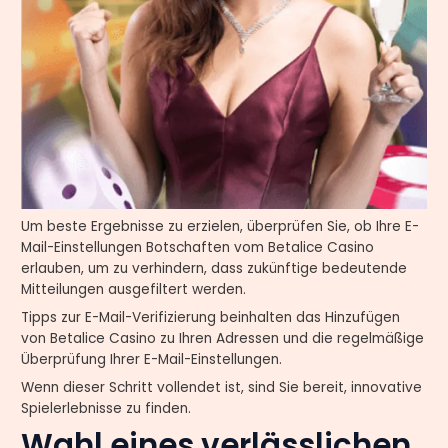
Um beste Ergebnisse zu erzielen, überprüfen Sie, ob Ihre E-
Mail-Einstellungen Botschaften vom Betalice Casino
erlauben, um zu verhindern, dass zukünftige bedeutende
Mitteilungen ausgefiltert werden.
Tipps zur E-Mail-Verifizierung beinhalten das Hinzufügen
von Betalice Casino zu Ihren Adressen und die regelmäßige
Überprüfung Ihrer E-Mail-Einstellungen.
Wenn dieser Schritt vollendet ist, sind Sie bereit, innovative
Spielerlebnisse zu finden.
Wahl eines verlässlichen