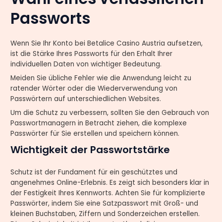
Passworts
Wenn Sie Ihr Konto bei Betalice Casino Austria aufsetzen,
ist die Stärke Ihres Passworts für den Erhalt Ihrer
individuellen Daten von wichtiger Bedeutung.
Meiden Sie übliche Fehler wie die Anwendung leicht zu
ratender Wörter oder die Wiederverwendung von
Passwörtern auf unterschiedlichen Websites.
Um die Schutz zu verbessern, sollten Sie den Gebrauch von
Passwortmanagern in Betracht ziehen, die komplexe
Passwörter für Sie erstellen und speichern können.
Wichtigkeit der Passwortstärke
Schutz ist der Fundament für ein geschütztes und
angenehmes Online-Erlebnis. Es zeigt sich besonders klar in
der Festigkeit Ihres Kennworts. Achten Sie für komplizierte
Passwörter, indem Sie eine Satzpasswort mit Groß- und
kleinen Buchstaben, Ziffern und Sonderzeichen erstellen.