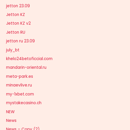
jetton 23.09
Jetton KZ
Jetton KZ v2
Jetton RU
jetton ru 23.09
july_bt
khelo24betoficcial.com
mandarin-oriental.ru
meta-park.es
minaevlive.ru
my-1xbet.com
mystakecasino.ch
NEW
News
News – Copy (2)