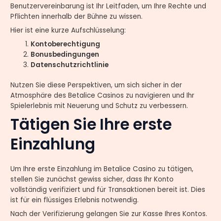
Benutzervereinbarung ist Ihr Leitfaden, um Ihre Rechte und
Pflichten innerhalb der Bühne zu wissen.
Hier ist eine kurze Aufschlüsselung:
Kontoberechtigung
Bonusbedingungen
Datenschutzrichtlinie
Nutzen Sie diese Perspektiven, um sich sicher in der
Atmosphäre des Betalice Casinos zu navigieren und Ihr
Spielerlebnis mit Neuerung und Schutz zu verbessern.
Tätigen Sie Ihre erste
Einzahlung
Um Ihre erste Einzahlung im Betalice Casino zu tätigen,
stellen Sie zunächst gewiss sicher, dass Ihr Konto
vollständig verifiziert und für Transaktionen bereit ist. Dies
ist für ein flüssiges Erlebnis notwendig.
Nach der Verifizierung gelangen Sie zur Kasse Ihres Kontos.