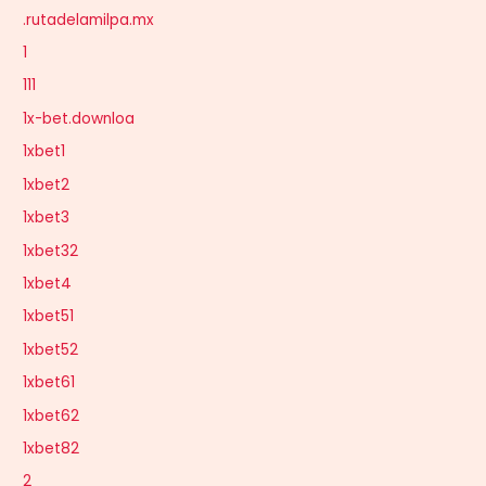
.rutadelamilpa.mx
1
111
1x-bet.downloa
1xbet1
1xbet2
1xbet3
1xbet32
1xbet4
1xbet51
1xbet52
1xbet61
1xbet62
1xbet82
2