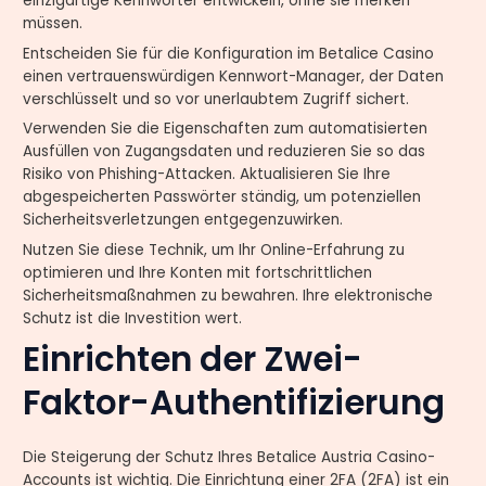
einzigartige Kennwörter entwickeln, ohne sie merken
müssen.
Entscheiden Sie für die Konfiguration im Betalice Casino
einen vertrauenswürdigen Kennwort-Manager, der Daten
verschlüsselt und so vor unerlaubtem Zugriff sichert.
Verwenden Sie die Eigenschaften zum automatisierten
Ausfüllen von Zugangsdaten und reduzieren Sie so das
Risiko von Phishing-Attacken. Aktualisieren Sie Ihre
abgespeicherten Passwörter ständig, um potenziellen
Sicherheitsverletzungen entgegenzuwirken.
Nutzen Sie diese Technik, um Ihr Online-Erfahrung zu
optimieren und Ihre Konten mit fortschrittlichen
Sicherheitsmaßnahmen zu bewahren. Ihre elektronische
Schutz ist die Investition wert.
Einrichten der Zwei-
Faktor-Authentifizierung
Die Steigerung der Schutz Ihres Betalice Austria Casino-
Accounts ist wichtig. Die Einrichtung einer 2FA (2FA) ist ein