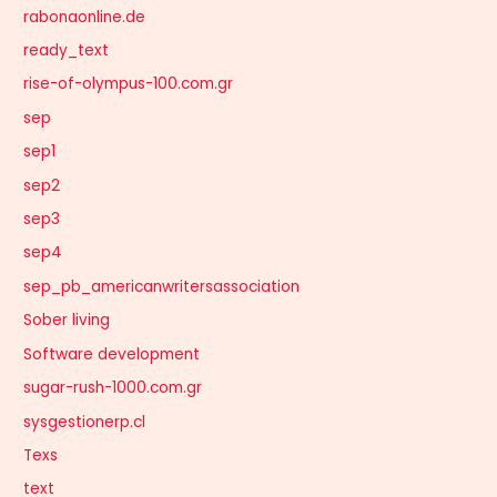
rabonaonline.de
ready_text
rise-of-olympus-100.com.gr
sep
sep1
sep2
sep3
sep4
sep_pb_americanwritersassociation
Sober living
Software development
sugar-rush-1000.com.gr
sysgestionerp.cl
Texs
text