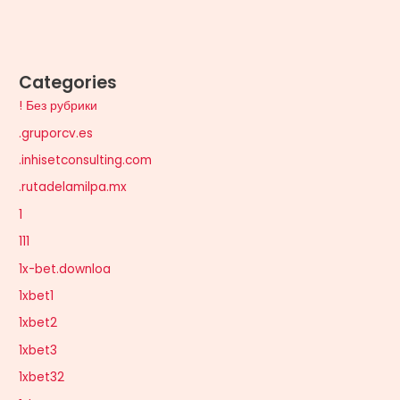
Categories
! Без рубрики
.gruporcv.es
.inhisetconsulting.com
.rutadelamilpa.mx
1
111
1x-bet.downloa
1xbet1
1xbet2
1xbet3
1xbet32