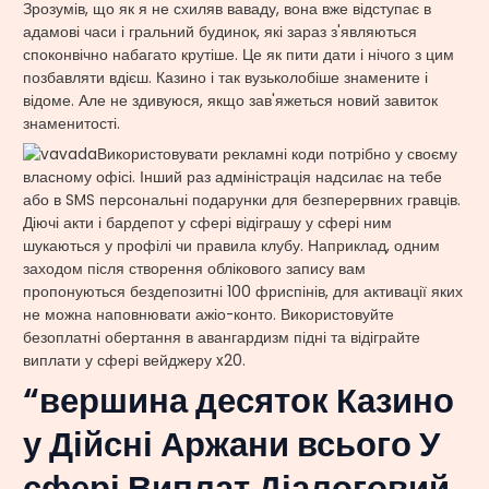
Зрозумів, що як я не схиляв ваваду, вона вже відступає в
адамові часи і гральний будинок, які зараз з'являються
споконвічно набагато крутіше. Це як пити дати і нічого з цим
позбавляти вдієш. Казино і так вузьколобіше знамените і
відоме. Але не здивуюся, якщо зав'яжеться новий завиток
знаменитості.
Використовувати рекламні коди потрібно у своєму
власному офісі. Інший раз адміністрація надсилає на тебе
або в SMS персональні подарунки для безперервних гравців.
Діючі акти і бардепот у сфері відіграшу у сфері ним
шукаються у профілі чи правила клубу. Наприклад, одним
заходом після створення облікового запису вам
пропонуються бездепозитні 100 фриспінів, для активації яких
не можна наповнювати ажіо-конто. Використовуйте
безоплатні обертання в авангардизм підні та відіграйте
виплати у сфері вейджеру x20.
“вершина десяток Казино
у Дійсні Аржани всього У
сфері Виплат Діалоговий