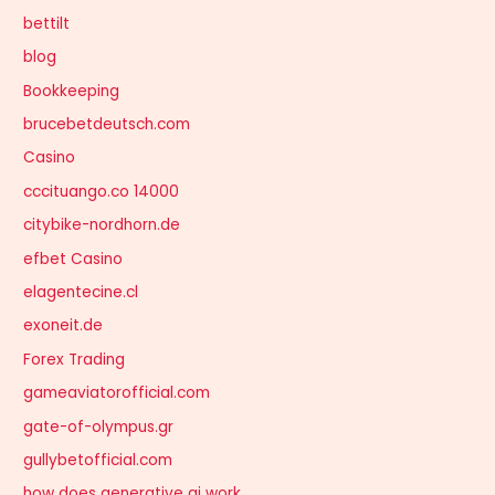
bettilt
blog
Bookkeeping
brucebetdeutsch.com
Casino
cccituango.co 14000
citybike-nordhorn.de
efbet Casino
elagentecine.cl
exoneit.de
Forex Trading
gameaviatorofficial.com
gate-of-olympus.gr
gullybetofficial.com
how does generative ai work