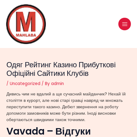
Skip
Post
MAI
to
navigation
MEN
content
Одяг Рейтинг Казино Прибуткові
Офіційні Сайтики Клубів
/
Uncategorized
/ By
admin
Дивись чим не вдалий а ще сучасний майданчик? Нехай їй
століття в курорт, але нові старі гравці навряд чи множать
переступити такого казино. Дебют звернення на роботу
допомоги замовників може бути різним.
Іноді висновки
обертаються швидкими також точними.
Vavada – Відгуки