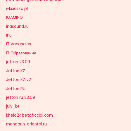
i-ksiazka.pl
IGAMING
inasound.ru
IPL
IT Vacancies
IT Образование
jetton 23.09
Jetton KZ
Jetton KZ v2
Jetton RU
jetton ru 23.09
july_bt
khelo24betoficcial.com
mandarin-oriental.ru