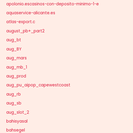
apolonio.escasinos-con-deposito-minimo-1-e
aquaservice-alicante.es
atlas-export.c
august_pb+_part2
aug_bt
aug_BY
aug_mars
aug_mb_1
aug_prod
aug_pu_aipop_capewestcoast
aug_rb
aug_sb
aug_slot_2
bahisyasal
bahsegel