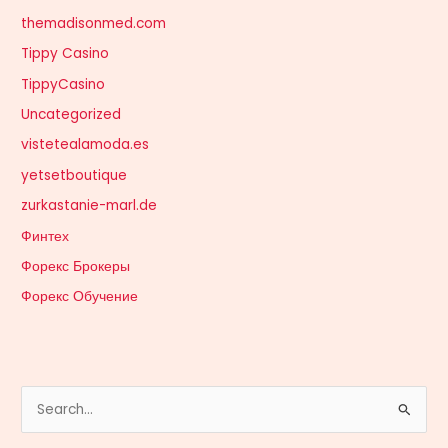
themadisonmed.com
Tippy Casino
TippyCasino
Uncategorized
vistetealamoda.es
yetsetboutique
zurkastanie-marl.de
Финтех
Форекс Брокеры
Форекс Обучение
S
e