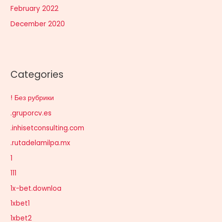
February 2022
December 2020
Categories
! Без рубрики
.gruporcv.es
.inhisetconsulting.com
.rutadelamilpa.mx
1
111
1x-bet.downloa
1xbet1
1xbet2