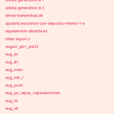
adobe generative ai 1
adobe generative ai 2
almas-barbershop.de
apolonio.escasinos-con-deposito-minimo-1-e
aquaservice-alicante.es
atlas-export.c
august_pb+_part2
aug_bt
aug_BY
aug_mars
aug_mb_1
aug_prod
aug_pu_aipop_capewestcoast
aug_rb
aug_sb