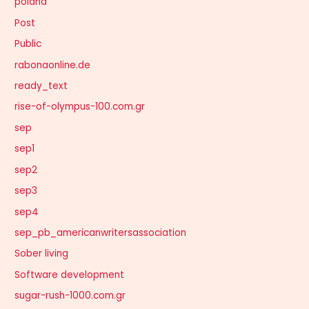
poland
Post
Public
rabonaonline.de
ready_text
rise-of-olympus-100.com.gr
sep
sep1
sep2
sep3
sep4
sep_pb_americanwritersassociation
Sober living
Software development
sugar-rush-1000.com.gr