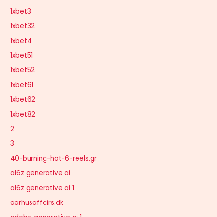
1xbet3
1xbet32
1xbet4
1xbet51
1xbet52
1xbet61
1xbet62
1xbet82
2
3
40-burning-hot-6-reels.gr
a16z generative ai
a16z generative ai 1
aarhusaffairs.dk