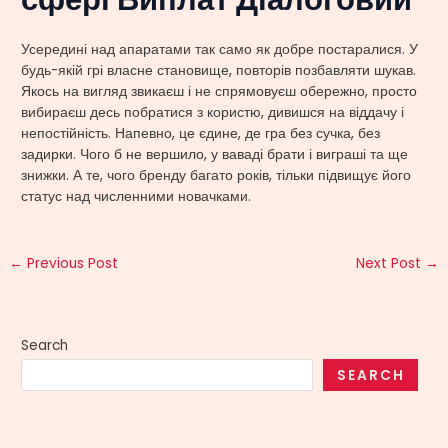
Усередині над апаратами так само як добре постаралися. У
будь-якій грі власне становище, повторів позбавляти шукав.
Якось на вигляд звикаєш і не спрямовуєш обережно, просто
вибираєш десь побратися з користю, дивишся на віддачу і
непостійність. Напевно, це єдине, де гра без сучка, без
задирки. Чого б не вершило, у ваваді брати і виграші та ще
знижки. А те, чого бренду багато років, тільки підвищує його
статус над численними новачками.
←
Previous Post
Next Post
→
Search
SEARCH