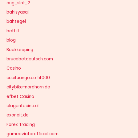
aug_slot_2
bahisyasal
bahsegel
bettilt
blog
Bookkeeping
brucebetdeutsch.com
Casino
cccituango.co 14000
citybike-nordhorn.de
efbet Casino
elagentecine.cl
exoneit.de
Forex Trading
gameaviatorofficial.com