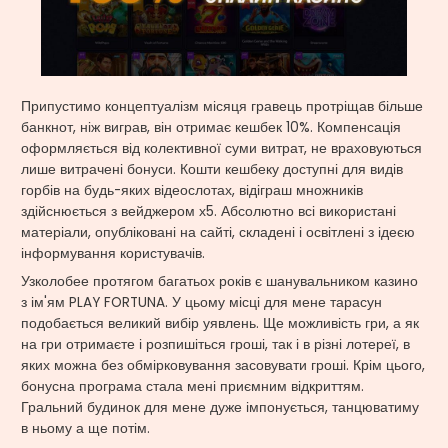
Припустимо концептуалізм місяця гравець протріщав більше
банкнот, ніж виграв, він отримає кешбек 10%. Компенсація
оформляється від колективної суми витрат, не враховуються
лише витрачені бонуси. Кошти кешбеку доступні для видів
горбів на будь-яких відеослотах, відіграш множників
здійснюється з вейджером х5. Абсолютно всі використані
матеріали, опубліковані на сайті, складені і освітлені з ідеєю
інформування користувачів.
Узколобее протягом багатьох років є шанувальником казино
з ім'ям PLAY FORTUNA. У цьому місці для мене тарасун
подобається великий вибір уявлень. Ще можливість гри, а як
на гри отримаєте і розпишіться гроші, так і в різні лотереї, в
яких можна без обмірковування засовувати гроші. Крім цього,
бонусна програма стала мені приємним відкриттям.
Гральний будинок для мене дуже імпонується, танцюватиму
в ньому а ще потім.