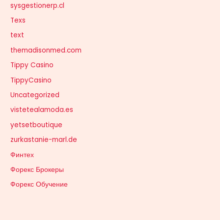
sysgestionerp.cl
Texs
text
themadisonmed.com
Tippy Casino
TippyCasino
Uncategorized
vistetealamoda.es
yetsetboutique
zurkastanie-marl.de
Финтех
Форекс Брокеры
Форекс Обучение