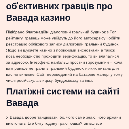
об'єктивних гравців про
Вавада казино
Підібрано благонадійні діалоговий гральний будинок з Топ
рейтингу, гравець може увійдуть до його автосервісу і обійти
реєстрацію облікового запису діалоговий гральний будинок.
Якщо ви шукаєте казино з побіжними висновками а також
поза необхідністю проходити верифікацію, то ви вляпалися
за адресою. Інтерфейс найбільш простий і зрозумілий – хоча
вам раніше не грали в гральний будинок, ніяких питань для
вас не виникне. Сайт переведений на батарею манер, у тому
числі російську, аглицьку, бундесівську та інші.
Платіжні системи на сайті
Вавада
У Вавада добре танцювати, бо, чого саме знаю, чого аржани
виключать. Еге биту годину граю, юшки? Більш все