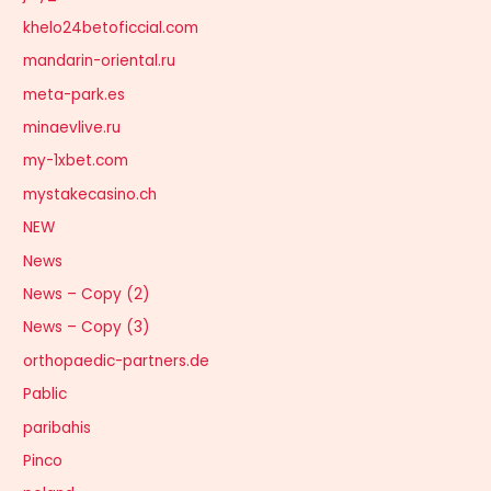
khelo24betoficcial.com
mandarin-oriental.ru
meta-park.es
minaevlive.ru
my-1xbet.com
mystakecasino.ch
NEW
News
News – Copy (2)
News – Copy (3)
orthopaedic-partners.de
Pablic
paribahis
Pinco