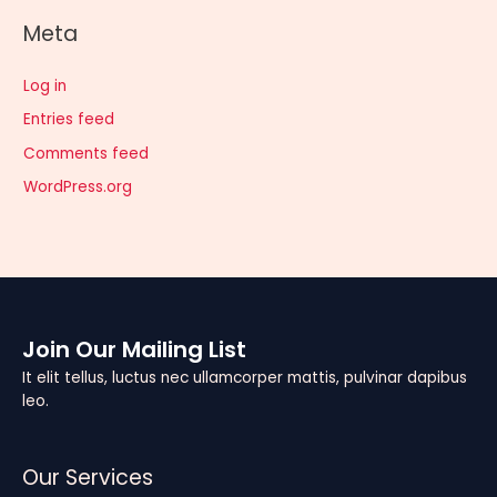
Meta
Log in
Entries feed
Comments feed
WordPress.org
Join Our Mailing List
It elit tellus, luctus nec ullamcorper mattis, pulvinar dapibus
leo.
Our Services