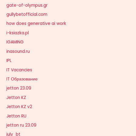
gate-of-olympus.gr
gullybetofficial.com
how does generative ai work
i-ksiazka.pl
IGAMING
inasound.ru
IPL
IT Vacancies
IT Образование
jetton 23.09
Jetton KZ
Jetton KZ v2
Jetton RU
jetton ru 23.09
july_bt