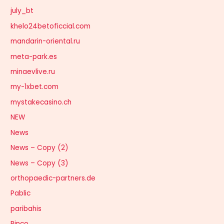
july_bt
khelo24betoficcial.com
mandarin-oriental.ru
meta-park.es
minaevlive.ru
my-1xbet.com
mystakecasino.ch
NEW
News
News – Copy (2)
News – Copy (3)
orthopaedic-partners.de
Pablic
paribahis
Pinco