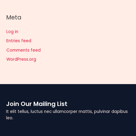
Meta
Log in
Entries feed
Comments feed
WordPress.org
Join Our Mailing List
It elit tellus, luctus nec ullamcorper mattis, pulvinar dapibus
leo.