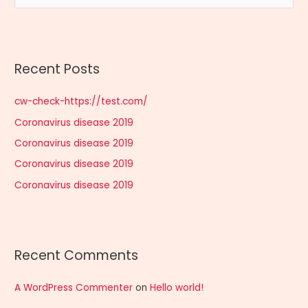
e
a
r
Recent Posts
c
h
cw-check-https://test.com/
f
Coronavirus disease 2019
o
r
Coronavirus disease 2019
:
Coronavirus disease 2019
Coronavirus disease 2019
Recent Comments
A WordPress Commenter
on
Hello world!