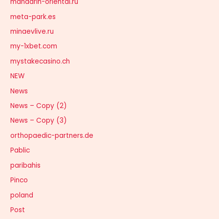
mandarin-oriental.ru
meta-park.es
minaevlive.ru
my-1xbet.com
mystakecasino.ch
NEW
News
News – Copy (2)
News – Copy (3)
orthopaedic-partners.de
Pablic
paribahis
Pinco
poland
Post