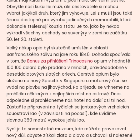
kukui; mají kulturní význam a jsou malé, ale velmi pevné.
Obvykle nosí kukui lei muži, ale cestovatelé si mohou
vybrat jakýkoli druh, který jim vyhovuje. Lei z mušlí jsou také
široce dostupné pro výrobu jedinečných memorabilií, které
dokonale ztělesňují kouzlo státu. Je to, jako by někdo
vykradl všechny obchody se suvenýry v zemi na začátku
50. let 20. století.
Velký nákup opia byl skutečně umístěn v oblasti
Sanfranciského zálivu na jaře roku 1846. Dohoda spočívala
v tom, že
Bonus za přihlášení Trinocasino
opium v ​​hodnotě
100 100 dolarů bylo prodáno v mincích, pravděpodobně v
desetidolatových zlatých orlech. Čerstvé opium bylo
uloženo na nový Specifik v Singapuru a motorový člun se
vydal na plavbu na jihovýchod. Po příjezdu se vrhneme na
prohlídku některých z nejlepších míst na ostrově. Dnes
odpoledne si prohlédneme náš hotel na další asi tři noci.
Zůstaňte připraveni na tyčících se jantarových vrcholcích
souostroví Iao (v závislosti na počasí), kde uvidíme
slavnou 360 metrů vysokou jehlu Iao.
Nyní je to samostatné muzeum, kde můžete provozovat
nový důl, abyste získali zlato a olovo a uchovali si nalezené