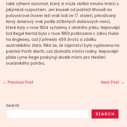
také výherní automat, který si může oblíbit mnoho hráčů s
jakýmkoli rozpočtem. Jen kousek od pobřeží Rhossili na
poloostrově Gower leží vrak lodi ze 17. století, přezdívaný
Nový dolarový vrak podle stříbrných dolarových mincí,
které byly v roce 1834 vytaženy z okolního písku. Nejnovější
loď Regal Rental byla v roce 1859 poškozena v zálivu Dulas
na Anglesey, což jí přineslo 459 životů a zásilku
australského zlata. Říká se, že tajemství byla vyplavena na
pobřeží Porth Alerth, což zbohatlo místní rodiny. Nejnovější
pláže Lyme Regis poskytují skvělé místo pro hledání
oceánského poháru.
←
Previous Post
Next Post
→
Search
SEARCH