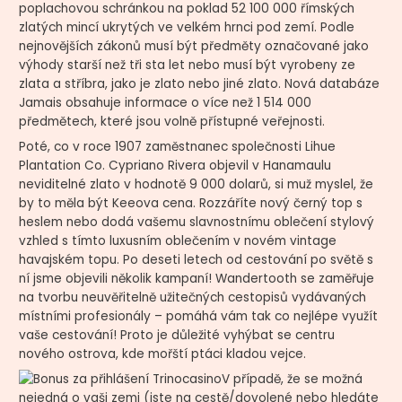
poplachovou schránkou na poklad 52 100 000 římských
zlatých mincí ukrytých ve velkém hrnci pod zemí. Podle
nejnovějších zákonů musí být předměty označované jako
výhody starší než tři sta let nebo musí být vyrobeny ze
zlata a stříbra, jako je zlato nebo jiné zlato. Nová databáze
Jamais obsahuje informace o více než 1 514 000
předmětech, které jsou volně přístupné veřejnosti.
Poté, co v roce 1907 zaměstnanec společnosti Lihue
Plantation Co. Cypriano Rivera objevil v Hanamaulu
neviditelné zlato v hodnotě 9 000 dolarů, si muž myslel, že
by to měla být Keeova cena. Rozzáříte nový černý top s
heslem nebo dodá vašemu slavnostnímu oblečení stylový
vzhled s tímto luxusním oblečením v novém vintage
havajském topu. Po deseti letech od cestování po světě s
ní jsme objevili několik kampaní! Wandertooth se zaměřuje
na tvorbu neuvěřitelně užitečných cestopisů vydávaných
místními profesionály – pomáhá vám tak co nejlépe využít
vaše cestování! Proto je důležité vyhýbat se centru
nového ostrova, kde mořští ptáci kladou vejce.
V případě, že se možná
nejedná o vaši zemi (jste na cestě/dovolené nebo hledáte