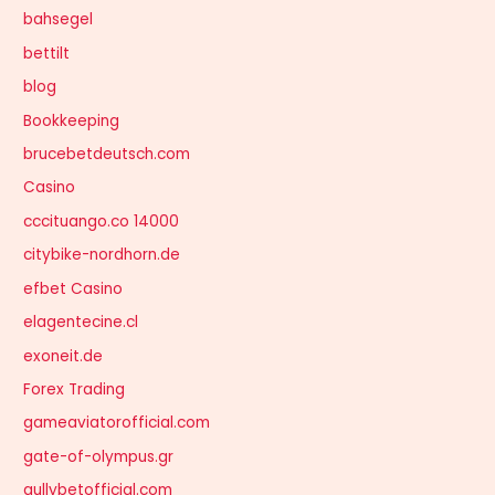
bahsegel
bettilt
blog
Bookkeeping
brucebetdeutsch.com
Casino
cccituango.co 14000
citybike-nordhorn.de
efbet Casino
elagentecine.cl
exoneit.de
Forex Trading
gameaviatorofficial.com
gate-of-olympus.gr
gullybetofficial.com