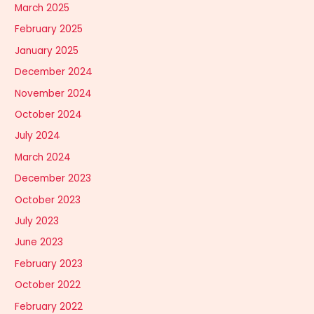
March 2025
February 2025
January 2025
December 2024
November 2024
October 2024
July 2024
March 2024
December 2023
October 2023
July 2023
June 2023
February 2023
October 2022
February 2022