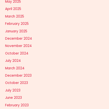
May 2025
April 2025
March 2025
February 2025
January 2025
December 2024
November 2024
October 2024
July 2024
March 2024
December 2023
October 2023
July 2023
June 2023
February 2023