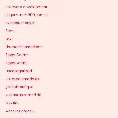
Software development
sugar-rush-1000.com.gr
sysgestionerp.cl
Texs
text
themadisonmed.com
Tippy Casino
TippyCasino
Uncategorized
vistetealamoda.es
yetsetboutique
zurkastanie-marl.de
Финтех
Форекс Брокеры