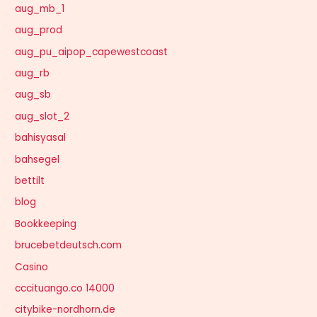
aug_mb_1
aug_prod
aug_pu_aipop_capewestcoast
aug_rb
aug_sb
aug_slot_2
bahisyasal
bahsegel
bettilt
blog
Bookkeeping
brucebetdeutsch.com
Casino
cccituango.co 14000
citybike-nordhorn.de