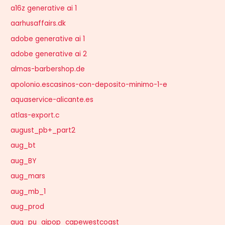
a16z generative ai 1
aarhusaffairs.dk
adobe generative ai 1
adobe generative ai 2
almas-barbershop.de
apolonio.escasinos-con-deposito-minimo-1-e
aquaservice-alicante.es
atlas-export.c
august_pb+_part2
aug_bt
aug_BY
aug_mars
aug_mb_1
aug_prod
aug_pu_aipop_capewestcoast