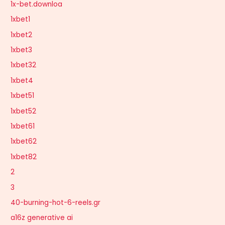
1x-bet.downloa
1xbet1
1xbet2
1xbet3
1xbet32
1xbet4
1xbet51
1xbet52
1xbet61
1xbet62
1xbet82
2
3
40-burning-hot-6-reels.gr
a16z generative ai