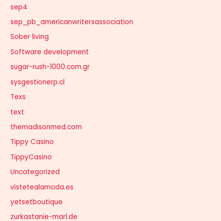
sep4
sep_pb_americanwritersassociation
Sober living
Software development
sugar-rush-1000.com.gr
sysgestionerp.cl
Texs
text
themadisonmed.com
Tippy Casino
TippyCasino
Uncategorized
vistetealamoda.es
yetsetboutique
zurkastanie-marl.de