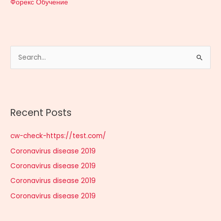
Форекс Обучение
S
e
a
r
Recent Posts
c
h
cw-check-https://test.com/
f
Coronavirus disease 2019
o
r
Coronavirus disease 2019
:
Coronavirus disease 2019
Coronavirus disease 2019