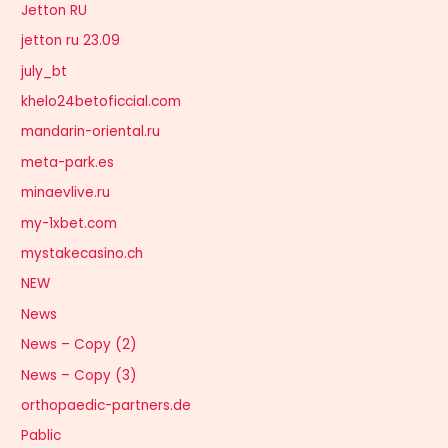
Jetton RU
jetton ru 23.09
july_bt
khelo24betoficcial.com
mandarin-oriental.ru
meta-park.es
minaevlive.ru
my-1xbet.com
mystakecasino.ch
NEW
News
News – Copy (2)
News – Copy (3)
orthopaedic-partners.de
Pablic