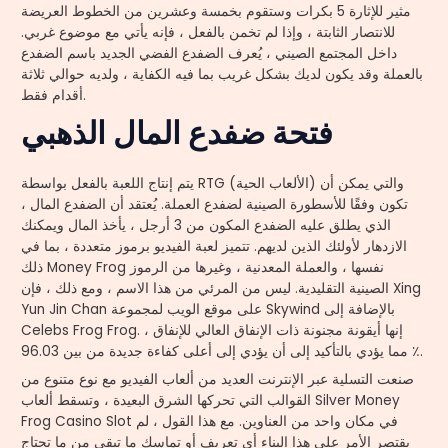
مثير للإثارة 5 بكرات وستقوم بخمسة وعشرين من الخطوط العريضة
للانتصار الثابتة ، وإذا لم تخمن بالفعل ، فإنه يأتي مع موضوع غربي.
داخل المجتمع الصيني ، يُعرف الضفدع الفضي الجديد باسم الضفدع
بالعملة وقد يكون لديك بشكل غريب بما فيه الكفاية ، ولديه حوالي ثلاثة
أقدام فقط.
فتحة ضفدع المال الذهبي
يتم إنتاج اللعبة بالفعل بواسطة RTG (الألعاب الحية) والتي يمكن أن
تكون وفقًا للأسطورة الصينية لضفدع العملة. يُعتقد أن الضفدع المال ،
الذي يطلق عليه الضفدع المكون من 3 أرجل ، يأخذ المال ويمكنك
الازدهار لأولئك الذين لديهم. تتميز لعبة الفيديو برموز متعددة ، بما في
ذلك Money Frog نفسها ، والعملة المعدنية ، وغيرها من الرموز
الصينية التقليدية. ليس من المرئي من هذا الاسم ، ومع ذلك ، فإن Xing
Yun Jin Chan على موقع الويب لمجموعة Skywind بالإضافة إلى
Celebs Frog Frog. إنها أيقونة مجنونة ذات الإنفاق العالي للإنفاق ،
مما يؤدي بالتأكيد إلى أن يؤدي إلى أعلى كفاءة جديدة من بين 96.03 ٪.
صنعت التسلية عبر الإنترنت العديد من ألعاب الفيديو مع نوع متنوع من
القوالب التي تحركها الشرق البعيدة ، وتسقط ألعاب Silver Money
Frog Casino Slot في مكان واحد من العناوين. مع هذا القول ، لم
يقتصر الأمر على هذا البناء أي تعريف أو تماسك ما تبقى من ما تحتاج