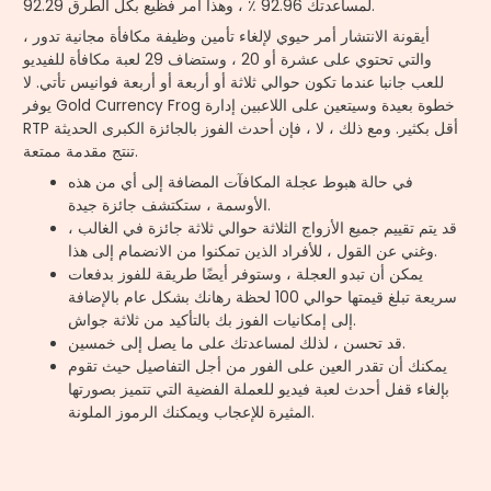
92.29 لمساعدتك 92.96 ٪ ، وهذا أمر فظيع بكل الطرق.
أيقونة الانتشار أمر حيوي لإلغاء تأمين وظيفة مكافأة مجانية تدور ،
والتي تحتوي على عشرة أو 20 ، وستضاف 29 لعبة مكافأة للفيديو
للعب جانبا عندما تكون حوالي ثلاثة أو أربعة أو أربعة فوانيس تأتي. لا
يوفر Gold Currency Frog خطوة بعيدة وسيتعين على اللاعبين إدارة
RTP أقل بكثير. ومع ذلك ، لا ، فإن أحدث الفوز بالجائزة الكبرى الحديثة
تنتج مقدمة ممتعة.
في حالة هبوط عجلة المكافآت المضافة إلى أي من هذه
الأوسمة ، ستكتشف جائزة جيدة.
قد يتم تقييم جميع الأزواج الثلاثة حوالي ثلاثة جائزة في الغالب ،
وغني عن القول ، للأفراد الذين تمكنوا من الانضمام إلى هذا.
يمكن أن تبدو العجلة ، وستوفر أيضًا طريقة للفوز بدفعات
سريعة تبلغ قيمتها حوالي 100 لحظة رهانك بشكل عام بالإضافة
إلى إمكانيات الفوز بك بالتأكيد من ثلاثة جواش.
قد تحسن ، لذلك لمساعدتك على ما يصل إلى خمسين.
يمكنك أن تقدر العين على الفور من أجل التفاصيل حيث تقوم
بإلغاء قفل أحدث لعبة فيديو للعملة الفضية التي تتميز بصورتها
المثيرة للإعجاب ويمكنك الرموز الملونة.