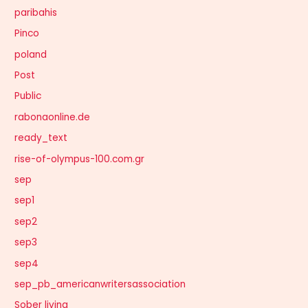
paribahis
Pinco
poland
Post
Public
rabonaonline.de
ready_text
rise-of-olympus-100.com.gr
sep
sep1
sep2
sep3
sep4
sep_pb_americanwritersassociation
Sober living