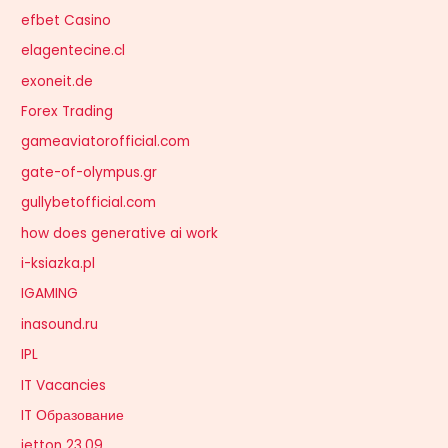
efbet Casino
elagentecine.cl
exoneit.de
Forex Trading
gameaviatorofficial.com
gate-of-olympus.gr
gullybetofficial.com
how does generative ai work
i-ksiazka.pl
IGAMING
inasound.ru
IPL
IT Vacancies
IT Образование
jetton 23.09