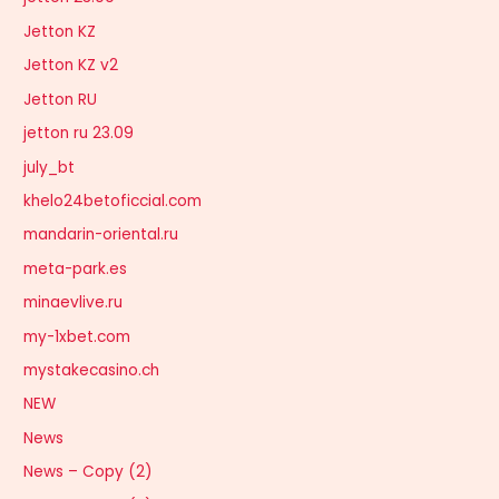
Jetton KZ
Jetton KZ v2
Jetton RU
jetton ru 23.09
july_bt
khelo24betoficcial.com
mandarin-oriental.ru
meta-park.es
minaevlive.ru
my-1xbet.com
mystakecasino.ch
NEW
News
News – Copy (2)