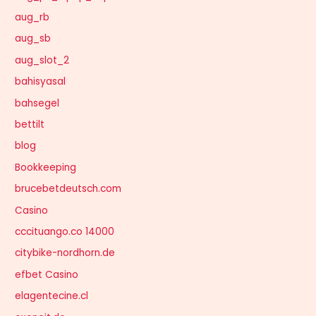
aug_rb
aug_sb
aug_slot_2
bahisyasal
bahsegel
bettilt
blog
Bookkeeping
brucebetdeutsch.com
Casino
cccituango.co 14000
citybike-nordhorn.de
efbet Casino
elagentecine.cl