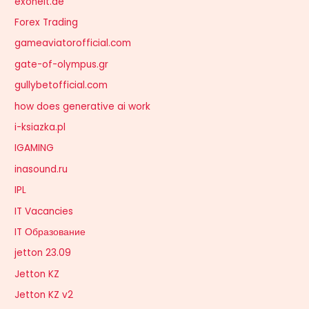
exoneit.de
Forex Trading
gameaviatorofficial.com
gate-of-olympus.gr
gullybetofficial.com
how does generative ai work
i-ksiazka.pl
IGAMING
inasound.ru
IPL
IT Vacancies
IT Образование
jetton 23.09
Jetton KZ
Jetton KZ v2