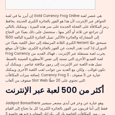
إن أبرز ما في لعبة Gold Currency Frog Online هي عنصر لعبة
الحوافز عبر الإنترنت لأن هذا هو الفوز بالجائزة الكبرى الحديثة. يحافظ
رمز المكافأة على العجلة الجديدة على سر هذه الميزة ، ويمكنك بالتالي
أن تتراجع عن ثلاثة أو أكثر منها ، ستحصل على ذلك بعيدًا عن النجاح
الأكبر. تميل الجائزة الكبيرة البالغة 1500x إلى المشاركة والجائزة
الكبرى الثلاثة المرتبطة إلى جعل اللعبة بعيدًا عن Netent تستحق حقًا
الدوران إذا كنت تقدر البحث عن الفوز بالجائزة الكبرى.
نظرًا لأن موقع
Frog Currency يجرب لعبة مستقلة عبر الإنترنت ، فهناك العديد من
لعبة الفيديو الأخرى التي تستند إلى نفس الأسطورة الصينية بالضبط.
تميل هذه اللعبة عبر الإنترنت إلى رموز مكافئة عناصر ، ويمكنك أن
تكون قوالب ، ولكن مع العديد من جوانب لعب اللعبة الأخرى ويمكنك
إضافة ميزات المكافآت. Currency Frog عبارة عن 5 صفوف ، 3
صفوف من ألعاب Slot Web التي تحتوي على 20 خطًا.
أكثر من 500 لعبة عبر الإنترنت
Jackpot Bonusthere وهو عبارة عن وخز في أيدي مشعر سيشير
فقط إلى أننا قريبون من الفوز بالجائزة الكبرى! كل ما تحتاج إلى القيام
به هو خاصية 3x من رموز المكافآت الخاصة بك إلى بكراتك المجاورة