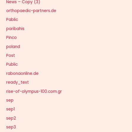
News – Copy (3)
orthopaedic-partners.de
Pablic
paribahis
Pinco
poland
Post
Public
rabonaonline.de
ready_text
rise-of-olympus-100.com.gr
sep
sep1
sep2
sep3