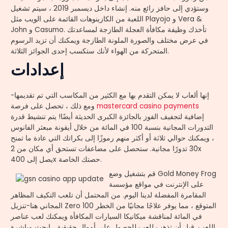
وستؤدي إلى حافز رائع منه. إنشاء داخل ديسمبر 2019 ، سيتم تشغيل
اللعبة من الكازينوهات القائمة على الويب مثل Playojo و Vera &
John و Casumo. تأخذك وظيفة مكافأة العجلة الطازجة لمساعدتك
في عرض مختلف والصورة الملونة الطازجة ويمكنك أن تزيد الرسوم
المتحركة من الهواء لأنك ستكسب إحدى الجوائز الثلاثة.
إعدادات
إنها ألعاب لا يمكن التقدم بها مع الكثير من المكاسب التي تم تقديمها-
mastercard casino payments
ومع ذلك ، تحصل على فرصة
إضافية لتجفيف الفوز بالجائزة الكبرى الحديثة أيضًا! يتم تنشيط قدرة
التدورات المجانية بنسبة 100 في المائة من خلال أيقونة مبعثر الفانوس
، ويمكنك حوالي ثلاثة أو أكثر منهم رموزًا إلى بكراتك التي عادة ما تمنح
30 تدورًا مجانية. ستحصل على مضاعفات تستحق أي مكان من 2x
يصل إلى 400x حصتك الخاصة.
قم بتشغيل وضع Gold Money Frog
على الإنترنت في مواقع مؤسسة
المقامرة المفضلة لدينا اليوم. من المحتمل أن تلعب التكيف المظاهر
المجاني هنا-تنزيل Zero المتوقع ، مما يوفر علاجًا مجانيًا من الخطر 100
في المائة لمناقشة ميكانيكا السيارات المكافأة ويمكنك لعب عناصر
اللعب. قبل أن تذهب للعب للحصول على أموال حقيقية ، ابحث مباشرة