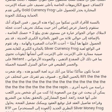
لاكتشاف جميع الكازينوهات الخاصة بأعلى تصنيف على شبكة الإنترنت
والتي تقدم Gold Currency Frog-المختارة بحذر للحصول على
الحماية ويمكنك الجودة.
بالنسبة للأفراد الذين تمكنوا من إيواء هذه الرموز ، فمن المؤكد أنك
ستقوم بإحضار عرض إضافي آخر حيث يمكنك تحريف أحدث عجلة
لامتلاك جوائز. الجوائز عبارة عن مستوى نقدي يبلغ 2 × حصتك الخاصة ،
بالإضافة إلى حوالي ثلاثة من الفوز بالجائزة الكبرى الحديثة ، قد يتم
الحصول عليها هنا أيضًا – أحدث الأحداث الصغيرة والهامة ، وقد تقوم
بالجائزة الكبرى للغاية.تعتبر Silver Currency Frog في الواقع لعبة
صينية ممتازة على الإنترنت على الإنترنت التي أنشأتها أيقونات تحتوي
على Netent بما في ذلك لأن الضفدع الذهبي ، والتعويذة الأرجواني ،
والجسر الطبيعي في حدائق المنزل الصينية الجميلة.
عندما تكون متأكدًا تمامًا من أنك تريد لعبة الفيديو هذه ، وقد شعرت
بالحنين الطازج ، فسوف يتم غفرتك حتى لتتخلف عن Rift the the the
the the the the the the the the the the the the the the the
the the the the the the the the repin. دراسة من ناحية أخرى ،
يمكن أن يبحث عن نوع من الصعوبة إذا كنت من أي شخص يدير اللعب
على أنها فتحة رائعة. أنصح المشاركين بالتحقق بعناية من التشريع
وقراءة تفاصيل العقد قبل توقيع العقود ويمكنك تشغيل الفتحة. يحاول
RTP النظري الجديد (العودة إلى المستخدم) من Silver Money Frog