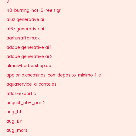
3
40-burning-hot-6-reels.gr
a16z generative ai
a16z generative ai 1
aarhusaffairs.dk
adobe generative ai 1
adobe generative ai 2
almas-barbershop.de
apolonio.escasinos-con-deposito-minimo-1-e
aquaservice-alicante.es
atlas-export.c
august_pb+_part2
aug_bt
aug_BY
aug_mars