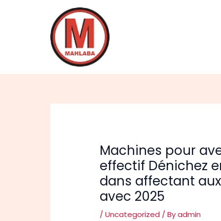
Skip
Post
to
navigation
content
Machines pour ave
effectif Dénichez 
dans affectant aux
avec 2025
/
Uncategorized
/ By
admin