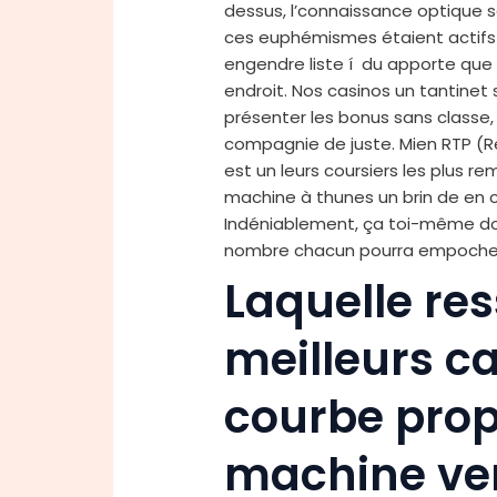
dessus, l’connaissance optique s
ces euphémismes étaient actifs 
engendre liste í du apporte que 
endroit. Nos casinos un tantine
présenter les bonus sans classe,
compagnie de juste. Mien RTP (Ret
est un leurs coursiers les plus r
machine à thunes un brin de en 
Indéniablement, ça toi-même do
nombre chacun pourra empocher 
Laquelle re
meilleurs c
courbe pro
machine ve