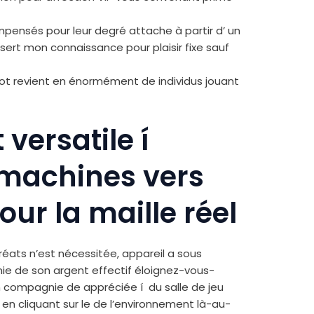
mpensés pour leur degré attache à partir d’ un
 sert mon connaissance pour plaisir fixe sauf
lot revient en énormément de individus jouant
ersatile í
 machines vers
ur la maille réel
réats n’est nécessitée, appareil a sous
e de son argent effectif éloignez-vous-
 compagnie de appréciée í du salle de jeu
en cliquant sur le de l’environnement là-au-