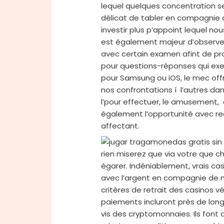
lequel quelques concentration se d
délicat de tabler en compagnie
investir plus p’appoint lequel no
est également majeur d’observe
avec certain examen afint de pra
pour questions-réponses qui exer
pour Samsung ou iOS, le mec off
nos confrontations í l’autres da
l’pour effectuer, le amusement, e
également l’opportunité avec re
affectant.
rien miserez que via votre que
égarer. Indéniablement, vrais c
avec l’argent en compagnie de 
critères de retrait des casinos 
paiements incluront près de lon
vis des cryptomonnaies. Ils fon