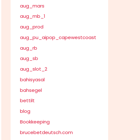
aug_mars
aug_mb_1
aug_prod
aug_pu_aipop_capewestcoast
aug_rb
aug_sb
aug_slot_2
bahisyasal
bahsegel
bettilt
blog
Bookkeeping
brucebetdeutsch.com