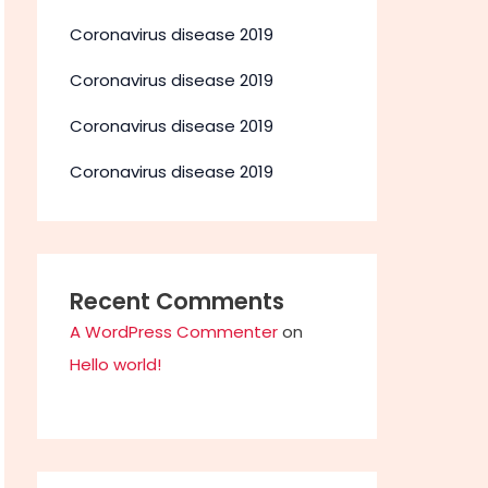
Coronavirus disease 2019
Coronavirus disease 2019
Coronavirus disease 2019
Coronavirus disease 2019
Recent Comments
A WordPress Commenter
on
Hello world!