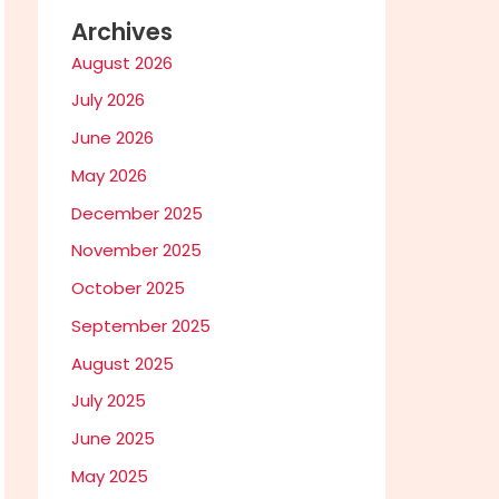
Archives
August 2026
July 2026
June 2026
May 2026
December 2025
November 2025
October 2025
September 2025
August 2025
July 2025
June 2025
May 2025