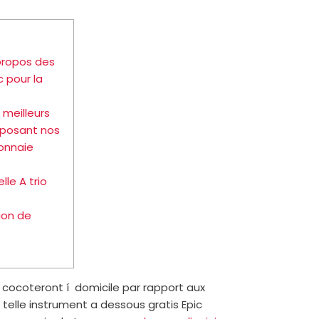
propos des
 pour la
 meilleurs
oposant nos
onnaie
lle A trio
sion de
cocoteront í domicile par rapport aux
elle instrument a dessous gratis Epic