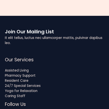
Join Our Mailing List
It elit tellus, luctus nec ullamcorper mattis, pulvinar dapibus
leo.
Our Services
Assisted Living
Pharmacy Support
Resident Care
24/7 Special Services
Yoga for Relaxation
Caring Staff
Follow Us