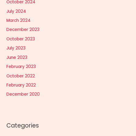
October 2024
July 2024
March 2024
December 2023
October 2023
July 2023
June 2023
February 2023
October 2022
February 2022
December 2020
Categories