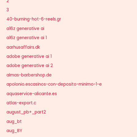
2
3
40-burning-hot-6-reels.gr
a16z generative ai
a16z generative ai 1
aarhusaffairs.dk
adobe generative ai 1
adobe generative ai 2
almas-barbershop.de
apolonio.escasinos-con-deposito-minimo-1-e
aquaservice-alicante.es
atlas-export.c
august_pb+_part2
aug_bt
aug_BY