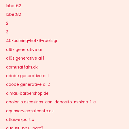
1xbet62
1xbet82
2
3
40-burning-hot-6-reels.gr
a16z generative ai
a16z generative ai 1
aarhusaffairs.dk
adobe generative ai 1
adobe generative ai 2
almas-barbershop.de
apolonio.escasinos-con-deposito-minimo-1-e
aquaservice-alicante.es
atlas-export.c
august_pb+_part2