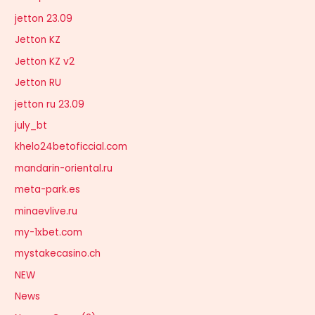
jetton 23.09
Jetton KZ
Jetton KZ v2
Jetton RU
jetton ru 23.09
july_bt
khelo24betoficcial.com
mandarin-oriental.ru
meta-park.es
minaevlive.ru
my-1xbet.com
mystakecasino.ch
NEW
News