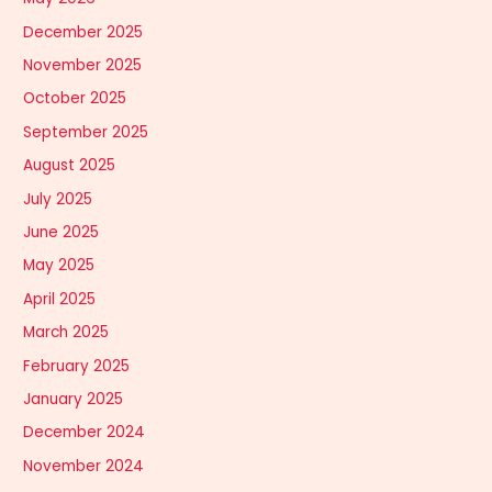
December 2025
November 2025
October 2025
September 2025
August 2025
July 2025
June 2025
May 2025
April 2025
March 2025
February 2025
January 2025
December 2024
November 2024