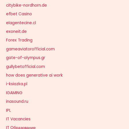
citybike-nordhorn.de
efbet Casino
elagentecine.cl
exoneit.de
Forex Trading
gameaviatorofficial.com
gate-of-olympus.gr
gullybetofficial.com
how does generative ai work
i-ksiazka.pl
IGAMING
inasound.ru
IPL
IT Vacancies
IT Образование