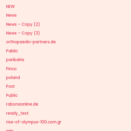
NEW
News
News – Copy (2)
News – Copy (3)
orthopaedic-partners.de
Pablic
paribahis
Pinco
poland
Post
Public
rabonaonline.de
ready_text
rise-of-olympus-100.com.gr
sep