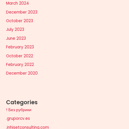
March 2024
December 2023
October 2023
July 2023
June 2023
February 2023
October 2022
February 2022
December 2020
Categories
! Без рубрики
.gruporcv.es
.inhisetconsulting.com