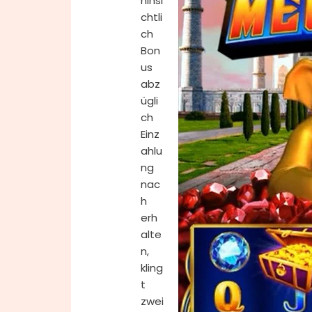
hinsi
chtli
ch
Bon
us
abz
ügli
ch
Einz
ahlu
ng
nac
h
erh
alte
n,
kling
t
zwei