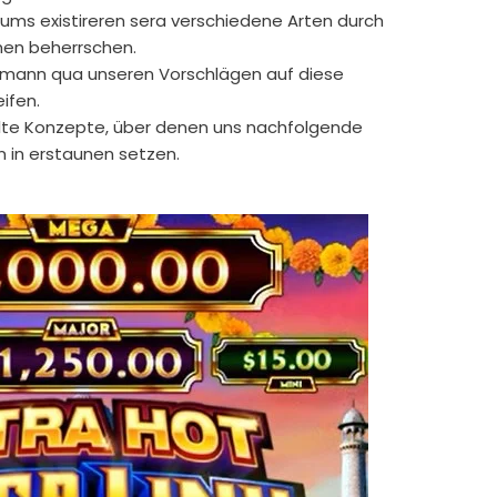
ums existireren sera verschiedene Arten durch
men beherrschen.
mann qua unseren Vorschlägen auf diese
ifen.
lte Konzepte, über denen uns nachfolgende
 in erstaunen setzen.