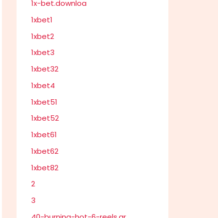
1x-bet.downloa
1xbet1
1xbet2
1xbet3
1xbet32
1xbet4
1xbet51
1xbet52
1xbet61
1xbet62
1xbet82
2
3
40-burning-hot-6-reels.gr