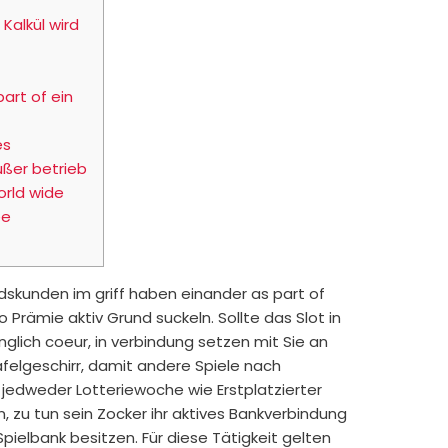
Kalkül wird
art of ein
es
ußer betrieb
world wide
ee
skunden im griff haben einander as part of
Prämie aktiv Grund suckeln. Sollte das Slot in
nglich coeur, in verbindung setzen mit Sie an
elgeschirr, damit andere Spiele nach
jedweder Lotteriewoche wie Erstplatzierter
, zu tun sein Zocker ihr aktives Bankverbindung
pielbank besitzen. Für diese Tätigkeit gelten