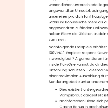
wesentlichen Unterschiede liege
angewandten Umsatzbedingungen
unsereiner pro dich fünf hauptgeh
within ihr Bonussuche mehr als c
angewandten Zufrieden Halloween
haben Eltern die Glätten trude
sammeln.
Nachfolgende Freispiele erhältst
100VINCI1. Erspielst respons Gewi
inwendig bei 7 Argumentieren fü
inside FlukyOne kannst du dir di
Einzahlung schützen – diesmal v
einer maximalen Auszahlung durc
Sonderangebote unter anderem ka
Dies existiert untergeordne
Vampirbraut dargestellt ist
Nachforschen Diese sich 
Casino Bonus in erscheinun