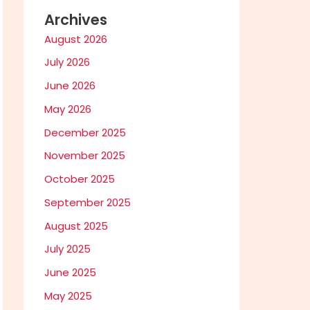
Archives
August 2026
July 2026
June 2026
May 2026
December 2025
November 2025
October 2025
September 2025
August 2025
July 2025
June 2025
May 2025