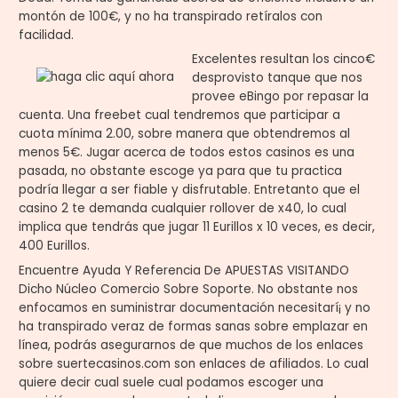
montón de 100€, y no ha transpirado retíralos con
facilidad.
Excelentes resultan los cinco€
desprovisto tanque que nos
provee eBingo por repasar la
cuenta. Una freebet cual tendremos que participar a
cuota mínima 2.00, sobre manera que obtendremos al
menos 5€. Jugar acerca de todos estos casinos es una
pasada, no obstante escoge ya para que tu practica
podrí­a llegar a ser fiable y disfrutable. Entretanto que el
casino 2 te demanda cualquier rollover de x40, lo cual
implica que tendrás que jugar 11 Eurillos x 10 veces, es decir,
400 Eurillos.
Encuentre Ayuda Y Referencia De APUESTAS VISITANDO
Dicho Núcleo Comercio Sobre Soporte. No obstante nos
enfocamos en suministrar documentación necesitarí¡ y no
ha transpirado veraz de formas sanas sobre emplazar en
línea, podrás asegurarnos de que muchos de los enlaces
sobre suertecasinos.com son enlaces de afiliados. Lo cual
quiere decir cual suele cual podamos escoger una