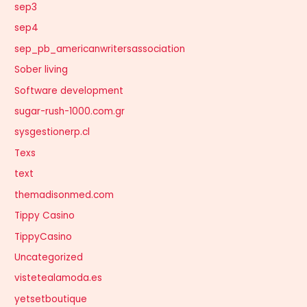
sep3
sep4
sep_pb_americanwritersassociation
Sober living
Software development
sugar-rush-1000.com.gr
sysgestionerp.cl
Texs
text
themadisonmed.com
Tippy Casino
TippyCasino
Uncategorized
vistetealamoda.es
yetsetboutique