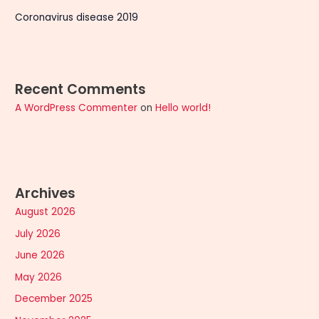
Coronavirus disease 2019
Recent Comments
A WordPress Commenter
on
Hello world!
Archives
August 2026
July 2026
June 2026
May 2026
December 2025