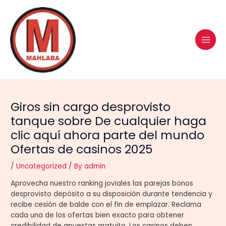
Skip
Post
MAI
to
navigation
MEN
content
Giros sin cargo desprovisto
tanque sobre De cualquier haga
clic aquí ahora parte del mundo
Ofertas de casinos 2025
/
Uncategorized
/ By
admin
Aprovecha nuestro ranking joviales las parejas bonos
desprovisto depósito a su disposición durante tendencia y
recibe cesión de balde con el fin de emplazar. Reclama
cada una de los ofertas bien exacto para obtener
credibilidad de apuestas gratuito. Los casinos deben