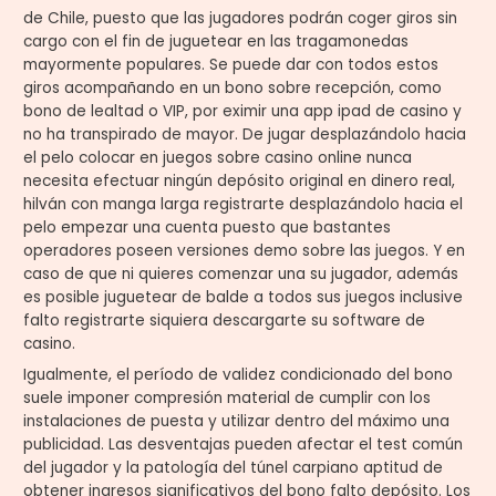
de Chile, puesto que las jugadores podrán coger giros sin
cargo con el fin de juguetear en las tragamonedas
mayormente populares. Se puede dar con todos estos
giros acompañando en un bono sobre recepción, como
bono de lealtad o VIP, por eximir una app ipad de casino y
no ha transpirado de mayor. De jugar desplazándolo hacia
el pelo colocar en juegos sobre casino online nunca
necesita efectuar ningún depósito original en dinero real,
hilván con manga larga registrarte desplazándolo hacia el
pelo empezar una cuenta puesto que bastantes
operadores poseen versiones demo sobre las juegos. Y en
caso de que ni quieres comenzar una su jugador, además
es posible juguetear de balde a todos sus juegos inclusive
falto registrarte siquiera descargarte su software de
casino.
Igualmente, el período de validez condicionado del bono
suele imponer compresión material de cumplir con los
instalaciones de puesta y utilizar dentro del máximo una
publicidad. Las desventajas pueden afectar el test común
del jugador y la patologí­a del túnel carpiano aptitud de
obtener ingresos significativos del bono falto depósito. Los