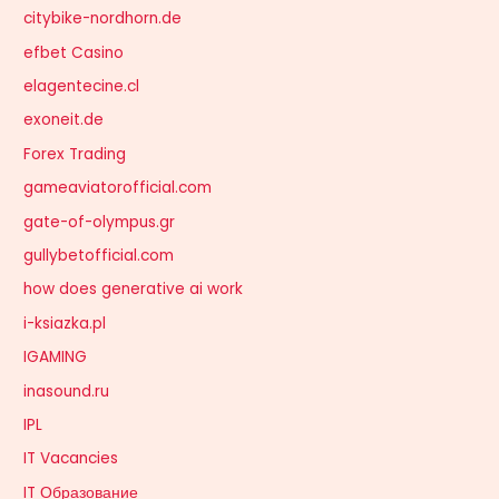
citybike-nordhorn.de
efbet Casino
elagentecine.cl
exoneit.de
Forex Trading
gameaviatorofficial.com
gate-of-olympus.gr
gullybetofficial.com
how does generative ai work
i-ksiazka.pl
IGAMING
inasound.ru
IPL
IT Vacancies
IT Образование