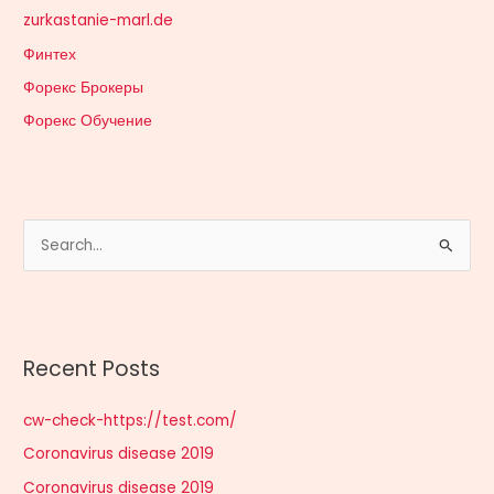
zurkastanie-marl.de
Финтех
Форекс Брокеры
Форекс Обучение
S
e
a
r
Recent Posts
c
h
cw-check-https://test.com/
f
Coronavirus disease 2019
o
r
Coronavirus disease 2019