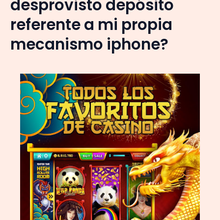
desprovisto depósito
referente a mi propia
mecanismo iphone?