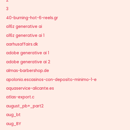
2
3
40-burning-hot-6-reels.gr
a16z generative ai
a16z generative ai 1
aarhusaffairs.dk
adobe generative ai 1
adobe generative ai 2
almas-barbershop.de
apolonio.escasinos-con-deposito-minimo-1-e
aquaservice-alicante.es
atlas-export.c
august_pb+_part2
aug_bt
aug_BY