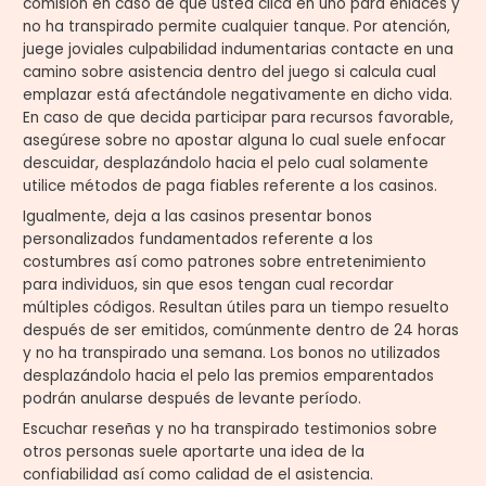
comisión en caso de que usted clica en uno para enlaces y
no ha transpirado permite cualquier tanque. Por atención,
juege joviales culpabilidad indumentarias contacte en una
camino sobre asistencia dentro del juego si calcula cual
emplazar está afectándole negativamente en dicho vida.
En caso de que decida participar para recursos favorable,
asegúrese sobre no apostar alguna lo cual suele enfocar
descuidar, desplazándolo hacia el pelo cual solamente
utilice métodos de paga fiables referente a los casinos.
Igualmente, deja a las casinos presentar bonos
personalizados fundamentados referente a los
costumbres así­ como patrones sobre entretenimiento
para individuos, sin que esos tengan cual recordar
múltiples códigos. Resultan útiles para un tiempo resuelto
después de ser emitidos, comúnmente dentro de 24 horas
y no ha transpirado una semana. Los bonos no utilizados
desplazándolo hacia el pelo las premios emparentados
podrán anularse después de levante período.
Escuchar reseñas y no ha transpirado testimonios sobre
otros personas suele aportarte una idea de la
confiabilidad así­ como calidad de el asistencia.