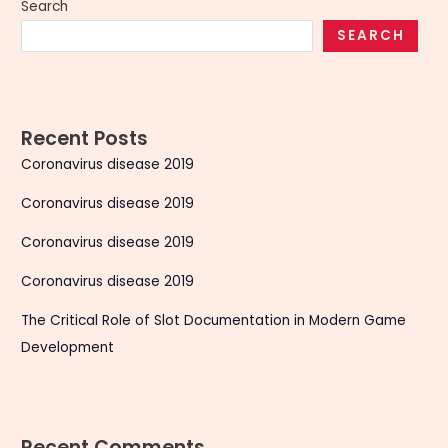
Search
SEARCH
Recent Posts
Coronavirus disease 2019
Coronavirus disease 2019
Coronavirus disease 2019
Coronavirus disease 2019
The Critical Role of Slot Documentation in Modern Game
Development
Recent Comments