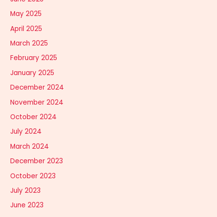
May 2025
April 2025
March 2025
February 2025
January 2025
December 2024
November 2024
October 2024
July 2024
March 2024
December 2023
October 2023
July 2023
June 2023