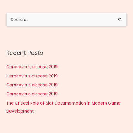
S
e
a
r
Recent Posts
c
h
Coronavirus disease 2019
f
Coronavirus disease 2019
o
r
Coronavirus disease 2019
:
Coronavirus disease 2019
The Critical Role of Slot Documentation in Modern Game
Development