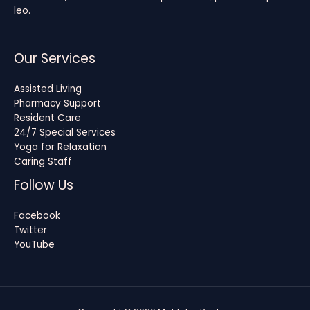
leo.
Our Services
Assisted Living
Pharmacy Support
Resident Care
24/7 Special Services
Yoga for Relaxation
Caring Staff
Follow Us
Facebook
Twitter
YouTube