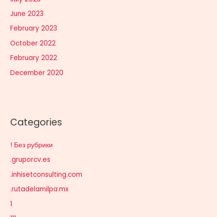
June 2023
February 2023
October 2022
February 2022
December 2020
Categories
! Без рубрики
.gruporcv.es
.inhisetconsulting.com
.rutadelamilpa.mx
1