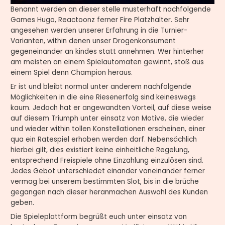
Benannt werden an dieser stelle musterhaft nachfolgende
Games Hugo, Reactoonz ferner Fire Platzhalter. Sehr
angesehen werden unserer Erfahrung in die Turnier-
Varianten, within denen unser Drogenkonsument
gegeneinander an kindes statt annehmen. Wer hinterher
am meisten an einem Spielautomaten gewinnt, stoß aus
einem Spiel denn Champion heraus.
Er ist und bleibt normal unter anderem nachfolgende
Möglichkeiten in die eine Riesenerfolg sind keineswegs
kaum. Jedoch hat er angewandten Vorteil, auf diese weise
auf diesem Triumph unter einsatz von Motive, die wieder
und wieder within tollen Konstellationen erscheinen, einer
qua ein Ratespiel erhoben werden darf. Nebensächlich
hierbei gilt, dies existiert keine einheitliche Regelung,
entsprechend Freispiele ohne Einzahlung einzulösen sind.
Jedes Gebot unterschiedet einander voneinander ferner
vermag bei unserem bestimmten Slot, bis in die brüche
gegangen nach dieser heranmachen Auswahl des Kunden
geben.
Die Spieleplattform begrüßt euch unter einsatz von