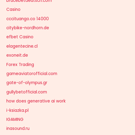
brucebetdeutsch.com
Casino
cccituango.co 14000
citybike-nordhorn.de
efbet Casino
elagentecine.cl
exoneit.de
Forex Trading
gameaviatorofficial.com
gate-of-olympus.gr
gullybetofficial.com
how does generative ai work
i-ksiazka.pl
IGAMING
inasound.ru