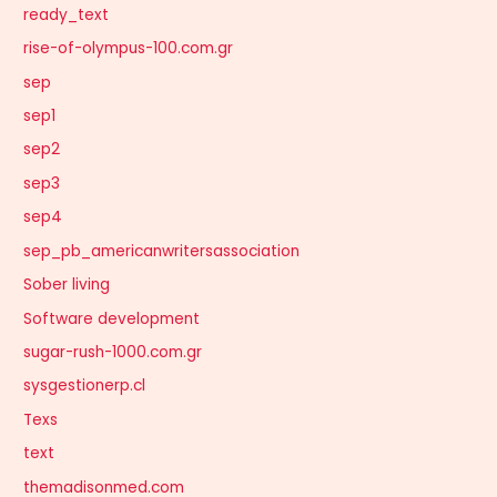
ready_text
rise-of-olympus-100.com.gr
sep
sep1
sep2
sep3
sep4
sep_pb_americanwritersassociation
Sober living
Software development
sugar-rush-1000.com.gr
sysgestionerp.cl
Texs
text
themadisonmed.com