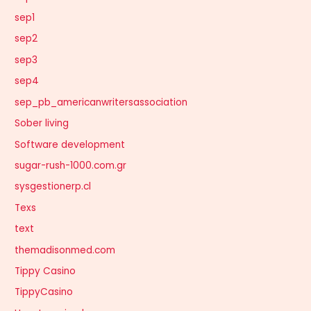
sep1
sep2
sep3
sep4
sep_pb_americanwritersassociation
Sober living
Software development
sugar-rush-1000.com.gr
sysgestionerp.cl
Texs
text
themadisonmed.com
Tippy Casino
TippyCasino