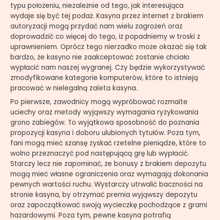
typu położeniu, niezależnie od tego, jak interesująca
wydaje się być tej podaż. Kasyna przez internet z brakiem
autoryzacji mogą przydać nam wielu zagrożeń oraz
doprowadzić co więcej do tego, iż popadniemy w troski z
uprawnieniem. Oprócz tego nierzadko może okazać się tak
bardzo, że kasyno nie zaakceptować zostanie chciało
wypłacić nam naszej wygranej. Czy będzie wykorzystywać
zmodyfikowane kategorie komputerów, które to istnieją
pracować w nielegalną zaleta kasyna.
Po pierwsze, zawodnicy mogą wypróbować rozmaite
uciechy oraz metody wyjąwszy wymagania ryzykowania
grono zabiegów. To wyjątkowa sposobność do poznania
propozycji kasyna i doboru ulubionych tytułów. Poza tym,
fani mogą mieć szansę zyskać rzetelne pieniądze, które to
wolno przeznaczyć pod następującą grę lub wypłacić.
Starczy lecz nie zapominać, że bonusy z brakiem depozytu
mogą mieć własne ograniczenia oraz wymagają dokonania
pewnych wartości ruchu. Wystarczy utrwalić baczności na
stronie kasyna, by otrzymać premia wyjąwszy depozytu
oraz zapoczątkować swoją wycieczkę pochodzące z grami
hazardowymi. Poza tym, pewne kasyna potrafią