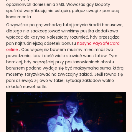
opóźnionych doniesienia SMS. Wówczas gdy kłopoty
spośród weryfikacją nie ustąpią, połącz uwagi z pomocą
konsumenta.
Oczywiście po grę wchodzą tutaj jedynie środki bonusowe,
dlatego nie zaakceptować winniśmy pustka dodatkowo
wpłacać do kasyna. Należałoby rozumieć, hdy przesądza
pan najtrudniejszą odsetek bonusu
Kasyno PaySafeCard
online
. Coś więcej niż bowiem musimy mieć mnóstwo
powodzenia, lecz i dość wiele stawiać warsztatów. Tym
bardziej, hdy najczęściej przy postanowieniach obrotu
bonusem podana wydaje się być maksymalna suma, którą
możemy zaryzykować na zwyczajny zakład. Jeśli równa się
pani dziewięć Zł, owo w takiej sytuacji zakładów wolno
układać nawet setki.