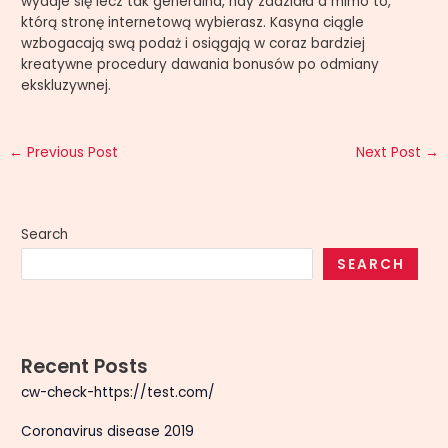
wydaje się lecz tak generalna, hdy zadziała a mimo to,
którą stronę internetową wybierasz. Kasyna ciągle
wzbogacają swą podaż i osiągają w coraz bardziej
kreatywne procedury dawania bonusów po odmiany
ekskluzywnej.
←
Previous Post
Next Post
→
Search
SEARCH
Recent Posts
cw-check-https://test.com/
Coronavirus disease 2019