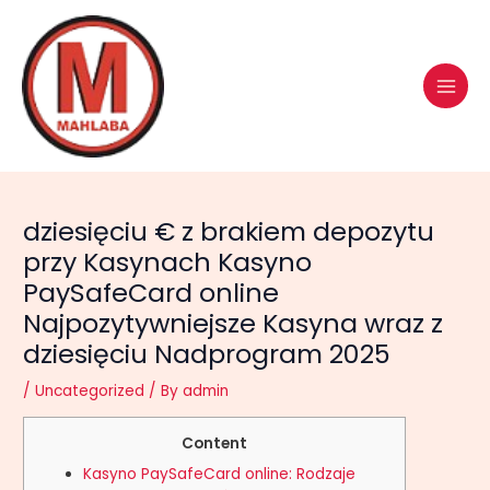
Skip
Post
MAI
to
navigation
MEN
content
dziesięciu € z brakiem depozytu
przy Kasynach Kasyno
PaySafeCard online
Najpozytywniejsze Kasyna wraz z
dziesięciu Nadprogram 2025
/
Uncategorized
/ By
admin
Content
Kasyno PaySafeCard online: Rodzaje