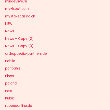
minaevlive.ru
my-1xbet.com
mystakecasino.ch
NEW
News
News – Copy (2)
News – Copy (3)
orthopaedic-partners.de
Pablic
paribahis
Pinco
poland
Post
Public
rabonaonline.de