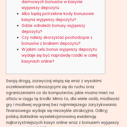
darmowych bonusów w kasynie
wyjąwszy depozytu
Albo będą potrzebne kody bonusowe
kasyna wyjąwszy depozytu?
Gdzie odnaleźć bonusy wyjąwszy
depozytu?
Czy należy skorzystać pochodzące z
bonusów z brakiem depozytu?
W jakim celu bonus wyjąwszy depozytu
wydaje się być naprawdę rzadki w całej
kasynach online?
Swoją drogą, zazwyczaj wiążą się wraz z wysokimi
oczekiwaniami odnoszącymi się do ruchu oraz
ograniczeniami co do komputerów, jakie można mieć na
afiszu w ciągu tę środki. Mimo to, dla wiele osób, możliwość
gry i możliwej wygranej bez najmniejszego zaryzykowania
finansowego wydaje się niezwykle atrakcyjna. Odkryj
polską dokładnie wyselekcjonowaną ewidencję
najkorzystniejszych kasyn online wraz z bonusem wyjąwszy