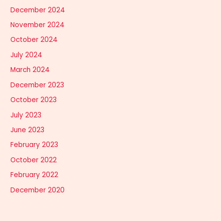
December 2024
November 2024
October 2024
July 2024
March 2024
December 2023
October 2023
July 2023
June 2023
February 2023
October 2022
February 2022
December 2020