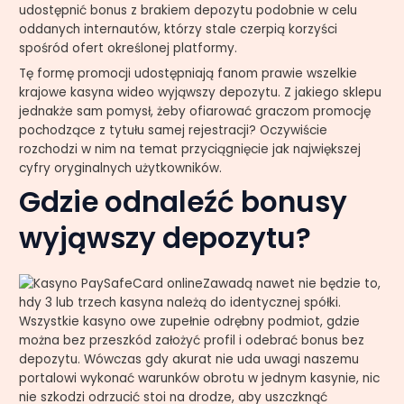
udostępnić bonus z brakiem depozytu podobnie w celu
oddanych internautów, którzy stale czerpią korzyści
spośród ofert określonej platformy.
Tę formę promocji udostępniają fanom prawie wszelkie
krajowe kasyna wideo wyjąwszy depozytu. Z jakiego sklepu
jednakże sam pomysł, żeby ofiarować graczom promocję
pochodzące z tytułu samej rejestracji? Oczywiście
rozchodzi w nim na temat przyciągnięcie jak największej
cyfry oryginalnych użytkowników.
Gdzie odnaleźć bonusy
wyjąwszy depozytu?
Zawadą nawet nie będzie to,
hdy 3 lub trzech kasyna należą do identycznej spółki.
Wszystkie kasyno owe zupełnie odrębny podmiot, gdzie
można bez przeszkód założyć profil i odebrać bonus bez
depozytu. Wówczas gdy akurat nie uda uwagi naszemu
portalowi wykonać warunków obrotu w jednym kasynie, nic
nie szkodzi odrzucić stoi na drodze, aby uszczknąć