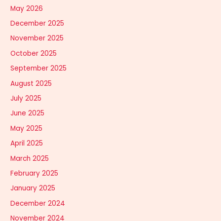
May 2026
December 2025
November 2025
October 2025
September 2025
August 2025
July 2025
June 2025
May 2025
April 2025
March 2025
February 2025
January 2025
December 2024
November 2024