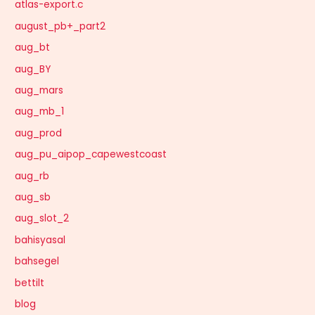
atlas-export.c
august_pb+_part2
aug_bt
aug_BY
aug_mars
aug_mb_1
aug_prod
aug_pu_aipop_capewestcoast
aug_rb
aug_sb
aug_slot_2
bahisyasal
bahsegel
bettilt
blog