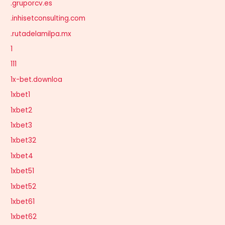
.gruporcv.es
.inhisetconsulting.com
.rutadelamilpa.mx
1
111
1x-bet.downloa
1xbet1
1xbet2
1xbet3
1xbet32
1xbet4
1xbet51
1xbet52
1xbet61
1xbet62