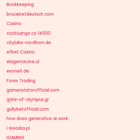
Bookkeeping
brucebetdeutsch.com
Casino
cccituango.co 14000
citybike-nordhorn.de
efbet Casino
elagentecine.cl
exoneit.de
Forex Trading
gameaviatorofficial.com
gate-of-olympus.gr
gullybetofficial.com
how does generative ai work
i-ksiazka.pl
IGAMING