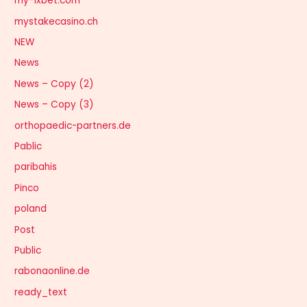
my-1xbet.com
mystakecasino.ch
NEW
News
News – Copy (2)
News – Copy (3)
orthopaedic-partners.de
Pablic
paribahis
Pinco
poland
Post
Public
rabonaonline.de
ready_text