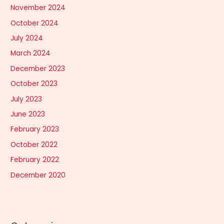
November 2024
October 2024
July 2024
March 2024
December 2023
October 2023
July 2023
June 2023
February 2023
October 2022
February 2022
December 2020