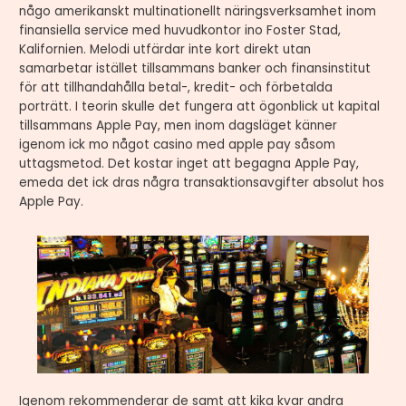
någo amerikanskt multinationellt näringsverksamhet inom
finansiella service med huvudkontor ino Foster Stad,
Kalifornien. Melodi utfärdar inte kort direkt utan
samarbetar istället tillsammans banker och finansinstitut
för att tillhandahålla betal-, kredit- och förbetalda
porträtt. I teorin skulle det fungera att ögonblick ut kapital
tillsammans Apple Pay, men inom dagsläget känner
igenom ick mo något casino med apple pay såsom
uttagsmetod. Det kostar inget att begagna Apple Pay,
emeda det ick dras några transaktionsavgifter absolut hos
Apple Pay.
Igenom rekommenderar de samt att kika kvar andra