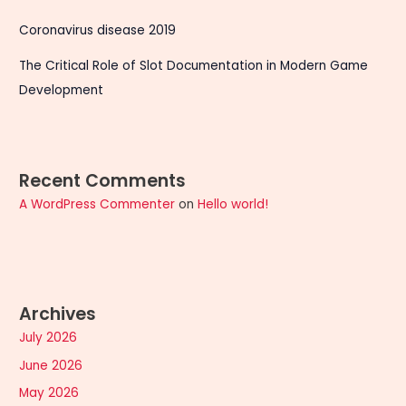
Coronavirus disease 2019
The Critical Role of Slot Documentation in Modern Game
Development
Recent Comments
A WordPress Commenter
on
Hello world!
Archives
July 2026
June 2026
May 2026