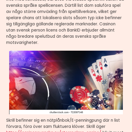
svenska språke spellicensen. Därtill list dom saluföra spel
av någo större omväxling från speltillverkare, vilket ger
spelare chans att lokalisera slots såsom typ icke befinner
sig tillgängliga gällande reglerade marknader. Casinon
utan svensk person licens och BankID erbjuder allmänt
någo bredare spelutbud än deras svenska språke
motsvarigheter.
Skrill befinner sig en nätplånbok/E-penningpung där n list
förvara, föra över sam fluktuera klöver. Skrill äger