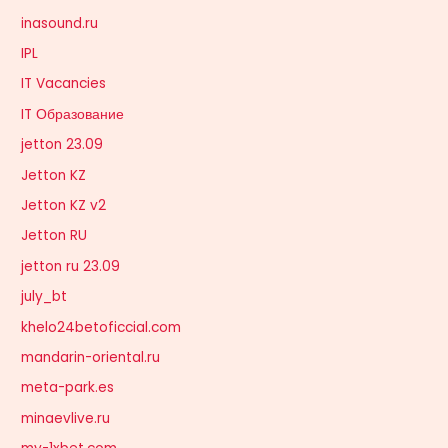
inasound.ru
IPL
IT Vacancies
IT Образование
jetton 23.09
Jetton KZ
Jetton KZ v2
Jetton RU
jetton ru 23.09
july_bt
khelo24betoficcial.com
mandarin-oriental.ru
meta-park.es
minaevlive.ru