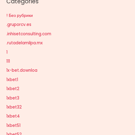
Categories
! Без рубрики
.gruporcv.es
.inhisetconsulting.com
.rutadelamilpa.mx
1
111
1x-bet.downloa
1xbet1
1xbet2
1xbet3
1xbet32
1xbet4
1xbet51
1xbet52