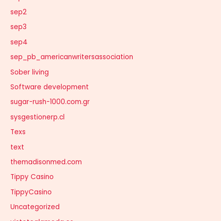
sep2
sep3
sep4
sep_pb_americanwritersassociation
Sober living
Software development
sugar-rush-1000.com.gr
sysgestionerp.cl
Texs
text
themadisonmed.com
Tippy Casino
TippyCasino
Uncategorized