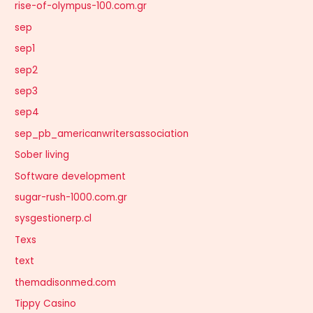
rise-of-olympus-100.com.gr
sep
sep1
sep2
sep3
sep4
sep_pb_americanwritersassociation
Sober living
Software development
sugar-rush-1000.com.gr
sysgestionerp.cl
Texs
text
themadisonmed.com
Tippy Casino