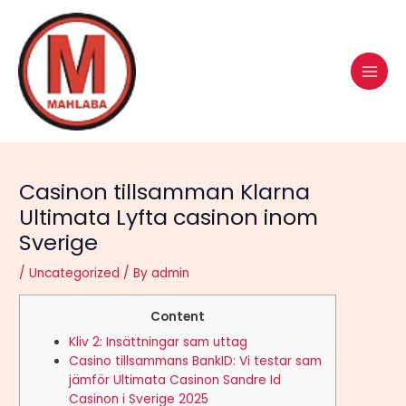
Skip
Post
MAI
to
navigation
MEN
content
Casinon tillsamman Klarna
Ultimata Lyfta casinon inom
Sverige
/
Uncategorized
/ By
admin
Content
Kliv 2: Insättningar sam uttag
Casino tillsammans BankID: Vi testar sam
jämför Ultimata Casinon Sandre Id
Casinon i Sverige 2025