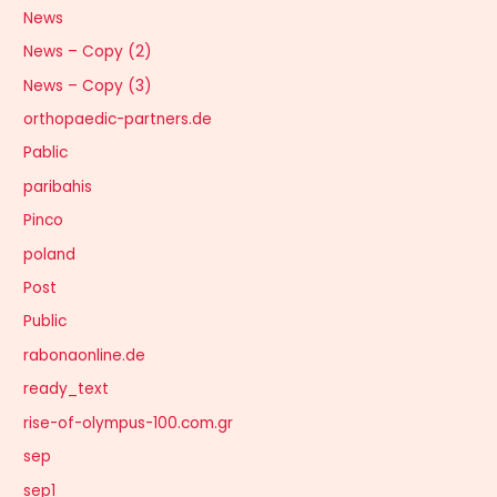
News
News – Copy (2)
News – Copy (3)
orthopaedic-partners.de
Pablic
paribahis
Pinco
poland
Post
Public
rabonaonline.de
ready_text
rise-of-olympus-100.com.gr
sep
sep1