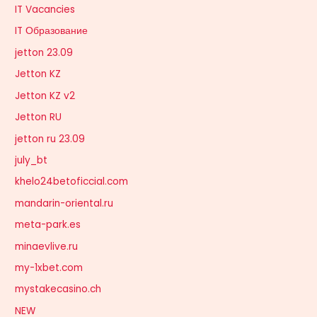
IT Vacancies
IT Образование
jetton 23.09
Jetton KZ
Jetton KZ v2
Jetton RU
jetton ru 23.09
july_bt
khelo24betoficcial.com
mandarin-oriental.ru
meta-park.es
minaevlive.ru
my-1xbet.com
mystakecasino.ch
NEW