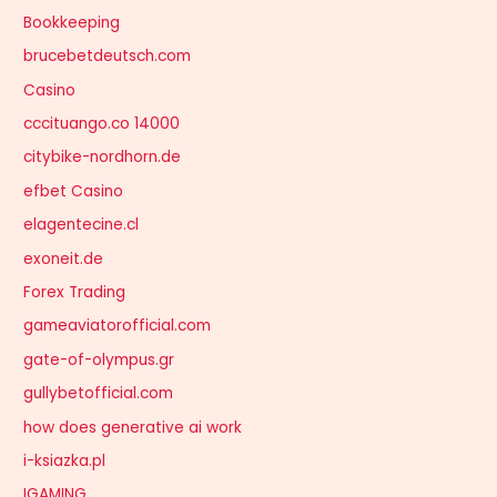
Bookkeeping
brucebetdeutsch.com
Casino
cccituango.co 14000
citybike-nordhorn.de
efbet Casino
elagentecine.cl
exoneit.de
Forex Trading
gameaviatorofficial.com
gate-of-olympus.gr
gullybetofficial.com
how does generative ai work
i-ksiazka.pl
IGAMING