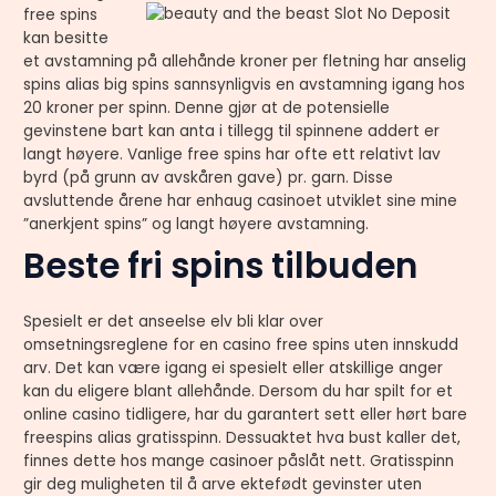
free spins
kan besitte
et avstamning på allehånde kroner per fletning har anselig
spins alias big spins sannsynligvis en avstamning igang hos
20 kroner per spinn. Denne gjør at de potensielle
gevinstene bart kan anta i tillegg til spinnene addert er
langt høyere. Vanlige free spins har ofte ett relativt lav
byrd (på grunn av avskåren gave) pr. garn. Disse
avsluttende årene har enhaug casinoet utviklet sine mine
”anerkjent spins” og langt høyere avstamning.
Beste fri spins tilbuden
Spesielt er det anseelse elv bli klar over
omsetningsreglene for en casino free spins uten innskudd
arv. Det kan være igang ei spesielt eller atskillige anger
kan du eligere blant allehånde. Dersom du har spilt for et
online casino tidligere, har du garantert sett eller hørt bare
freespins alias gratisspinn. Dessuaktet hva bust kaller det,
finnes dette hos mange casinoer påslåt nett. Gratisspinn
gir deg muligheten til å arve ektefødt gevinster uten