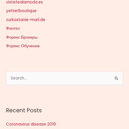
vistetealamoda.es
yetsetboutique
zurkastanie-marl.de
Финтех
Форекс Брокеры
Форекс Обучение
S
e
a
r
Recent Posts
c
h
Coronavirus disease 2019
f