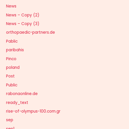
News
News – Copy (2)
News – Copy (3)
orthopaedic-partners.de
Pablic
paribahis
Pinco
poland
Post
Public
rabonaonline.de
ready_text
rise-of-olympus-100.com.gr
sep
sep1