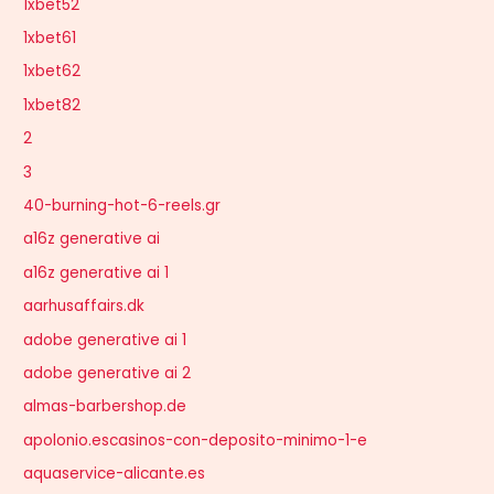
1xbet52
1xbet61
1xbet62
1xbet82
2
3
40-burning-hot-6-reels.gr
a16z generative ai
a16z generative ai 1
aarhusaffairs.dk
adobe generative ai 1
adobe generative ai 2
almas-barbershop.de
apolonio.escasinos-con-deposito-minimo-1-e
aquaservice-alicante.es