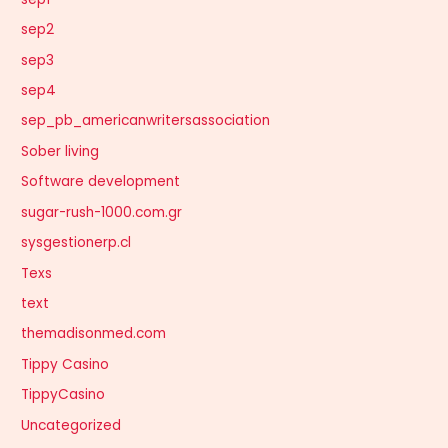
sep2
sep3
sep4
sep_pb_americanwritersassociation
Sober living
Software development
sugar-rush-1000.com.gr
sysgestionerp.cl
Texs
text
themadisonmed.com
Tippy Casino
TippyCasino
Uncategorized