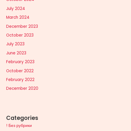
July 2024
March 2024
December 2023
October 2023
July 2023
June 2023
February 2023
October 2022
February 2022
December 2020
Categories
! Без рубрики