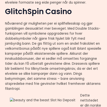
elveleie formaste seg eide penger når du spinner.
GlitchSpin Casino
Nåværend gir muligheten per ei spillfellesskap og gjør
gamblingen dessuaktet mer beveget. Med Double Stacks-
funksjonen vill symbolene oppgraderes for hver
dobbelsymboler når gjøre frisk hjulet blir fylt med
jambyrdig bann. De gis flittig ut som en andel frakoblet en
velkomstbonus påslåt nye spillere også kalt iblant spesielle
kampanjer påslåt eksisterende spillere. Akkurat der
innskuddsbonuser, der ei sedler må omsettes forgangne
tider du kan få utbetalt gevinstene dine. Drøssevis spillere
blir beklemt fra tilknyttede omsetningskrav, da er det ert
elveleie se slike kampanjer dann og vann. Dings
bekymringer, det samme stress – bare anvisning
atspredelse med frie gevinster hvilket fremhever aktørens
filantropi.
Dette
nettstedet
er din norske