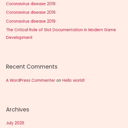
Coronavirus disease 2019
o
r
Coronavirus disease 2019
:
Coronavirus disease 2019
The Critical Role of Slot Documentation in Modern Game
Development
Recent Comments
A WordPress Commenter
on
Hello world!
Archives
July 2026