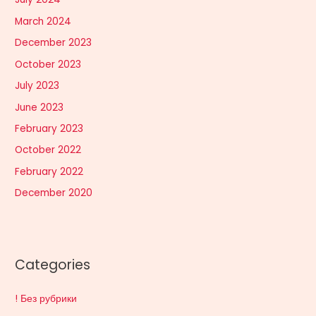
March 2024
December 2023
October 2023
July 2023
June 2023
February 2023
October 2022
February 2022
December 2020
Categories
! Без рубрики