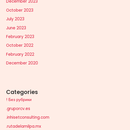
December 2023
October 2023
July 2023
June 2023
February 2023
October 2022
February 2022
December 2020
Categories
! Без рубрики
.gruporcv.es
.inhisetconsulting.com
.rutadelamilpa.mx