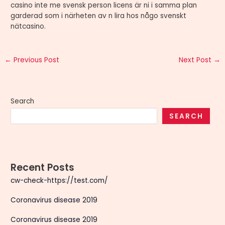
casino inte me svensk person licens är ni i samma plan
garderad som i närheten av n lira hos någo svenskt
nätcasino.
←
Previous Post
Next Post
→
Search
SEARCH
Recent Posts
cw-check-https://test.com/
Coronavirus disease 2019
Coronavirus disease 2019