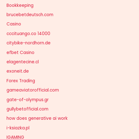
Bookkeeping
brucebetdeutsch.com
Casino
cccituango.co 14000
citybike-nordhorn.de
efbet Casino
elagentecine.cl
exoneit.de
Forex Trading
gameaviatorofficial.com
gate-of-olympus.gr
gullybetofficial.com
how does generative ai work
i-ksiazka.pl
IGAMING