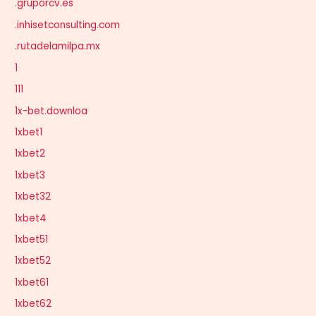
.gruporcv.es
.inhisetconsulting.com
.rutadelamilpa.mx
1
111
1x-bet.downloa
1xbet1
1xbet2
1xbet3
1xbet32
1xbet4
1xbet51
1xbet52
1xbet61
1xbet62