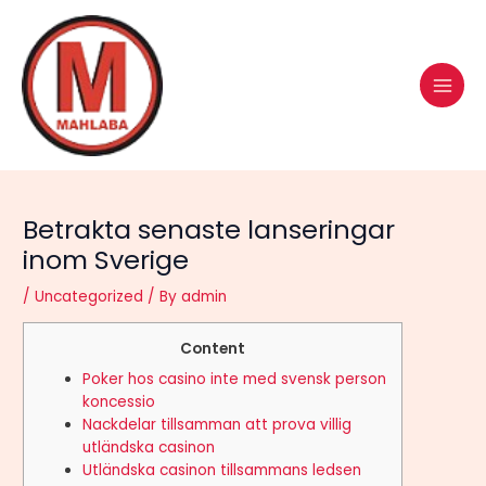
Skip
Post
MAI
to
navigation
MEN
content
Betrakta senaste lanseringar
inom Sverige
/
Uncategorized
/ By
admin
Content
Poker hos casino inte med svensk person
koncessio
Nackdelar tillsamman att prova villig
utländska casinon
Utländska casinon tillsammans ledsen