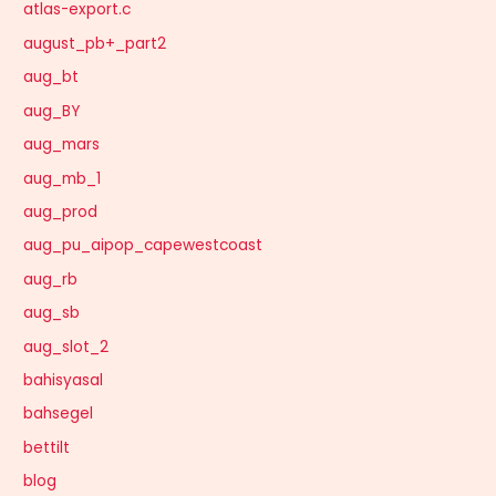
atlas-export.c
august_pb+_part2
aug_bt
aug_BY
aug_mars
aug_mb_1
aug_prod
aug_pu_aipop_capewestcoast
aug_rb
aug_sb
aug_slot_2
bahisyasal
bahsegel
bettilt
blog