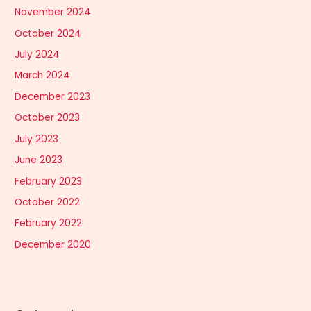
November 2024
October 2024
July 2024
March 2024
December 2023
October 2023
July 2023
June 2023
February 2023
October 2022
February 2022
December 2020