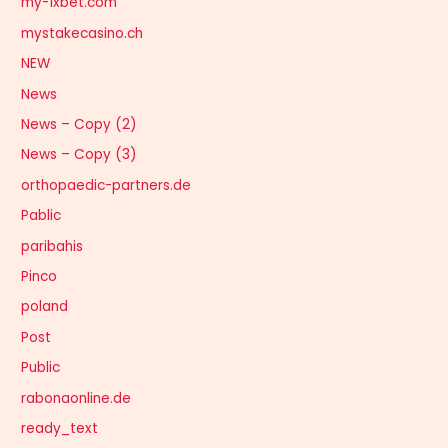
my-1xbet.com
mystakecasino.ch
NEW
News
News – Copy (2)
News – Copy (3)
orthopaedic-partners.de
Pablic
paribahis
Pinco
poland
Post
Public
rabonaonline.de
ready_text