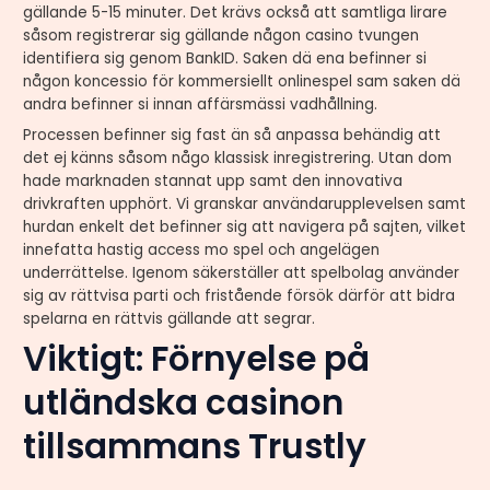
gällande 5-15 minuter. Det krävs också att samtliga lirare
såsom registrerar sig gällande någon casino tvungen
identifiera sig genom BankID. Saken dä ena befinner si
någon koncessio för kommersiellt onlinespel sam saken dä
andra befinner si innan affärsmässi vadhållning.
Processen befinner sig fast än så anpassa behändig att
det ej känns såsom någo klassisk inregistrering. Utan dom
hade marknaden stannat upp samt den innovativa
drivkraften upphört. Vi granskar användarupplevelsen samt
hurdan enkelt det befinner sig att navigera på sajten, vilket
innefatta hastig access mo spel och angelägen
underrättelse. Igenom säkerställer att spelbolag använder
sig av rättvisa parti och fristående försök därför att bidra
spelarna en rättvis gällande att segrar.
Viktigt: Förnyelse på
utländska casinon
tillsammans Trustly