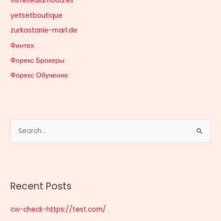
vistetealamoda.es
yetsetboutique
zurkastanie-marl.de
Финтех
Форекс Брокеры
Форекс Обучение
S
e
a
r
Recent Posts
c
h
cw-check-https://test.com/
f