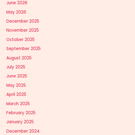
June 2026
May 2026
December 2025
November 2025
October 2025
September 2025
August 2025
July 2025
June 2025
May 2025
April 2025
March 2025
February 2025
January 2025
December 2024