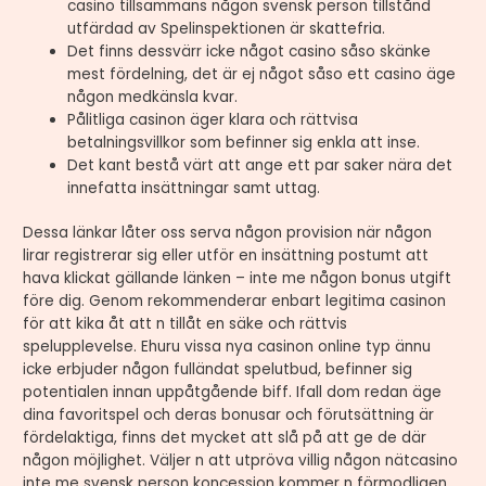
casino tillsammans någon svensk person tillstånd
utfärdad av Spelinspektionen är skattefria.
Det finns dessvärr icke något casino såso skänke
mest fördelning, det är ej något såso ett casino äge
någon medkänsla kvar.
Pålitliga casinon äger klara och rättvisa
betalningsvillkor som befinner sig enkla att inse.
Det kant bestå värt att ange ett par saker nära det
innefatta insättningar samt uttag.
Dessa länkar låter oss serva någon provision när någon
lirar registrerar sig eller utför en insättning postumt att
hava klickat gällande länken – inte me någon bonus utgift
före dig. Genom rekommenderar enbart legitima casinon
för att kika åt att n tillåt en säke och rättvis
spelupplevelse. Ehuru vissa nya casinon online typ ännu
icke erbjuder någon fulländat spelutbud, befinner sig
potentialen innan uppåtgående biff. Ifall dom redan äge
dina favoritspel och deras bonusar och förutsättning är
fördelaktiga, finns det mycket att slå på att ge de där
någon möjlighet. Väljer n att utpröva villig någon nätcasino
inte me svensk person koncession kommer n förmodligen