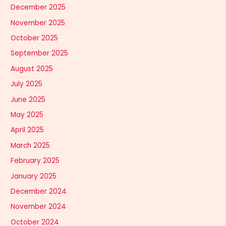
December 2025
November 2025
October 2025
September 2025
August 2025
July 2025
June 2025
May 2025
April 2025
March 2025
February 2025
January 2025
December 2024
November 2024
October 2024