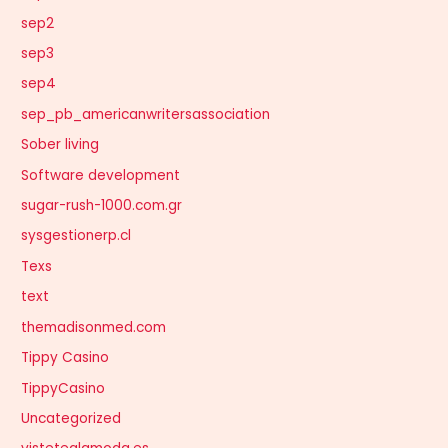
sep2
sep3
sep4
sep_pb_americanwritersassociation
Sober living
Software development
sugar-rush-1000.com.gr
sysgestionerp.cl
Texs
text
themadisonmed.com
Tippy Casino
TippyCasino
Uncategorized