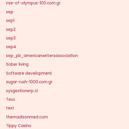
rise-of-olympus-100.com.gr
sep
sep1
sep2
sep3
sep4
sep_pb_americanwritersassociation
Sober living
Software development
sugar-rush-1000.com.gr
sysgestionerp.cl
Texs
text
themadisonmed.com
Tippy Casino