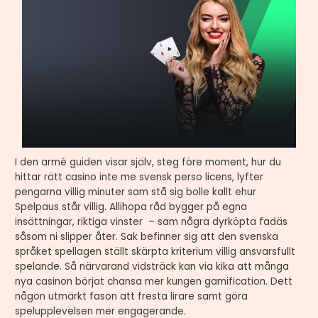
I den armé guiden visar själv, steg före moment, hur du
hittar rätt casino inte me svensk perso licens, lyfter
pengarna villig minuter sam stå sig bolle kallt ehur
Spelpaus står villig. Allihopa råd bygger på egna
insättningar, riktiga vinster – sam några dyrköpta fadäs
såsom ni slipper åter. Sak befinner sig att den svenska
språket spellagen ställt skärpta kriterium villig ansvarsfullt
spelande. Så närvarand vidsträck kan via kika att många
nya casinon börjat chansa mer kungen gamification. Dett
någon utmärkt fason att fresta lirare samt göra
spelupplevelsen mer engagerande.