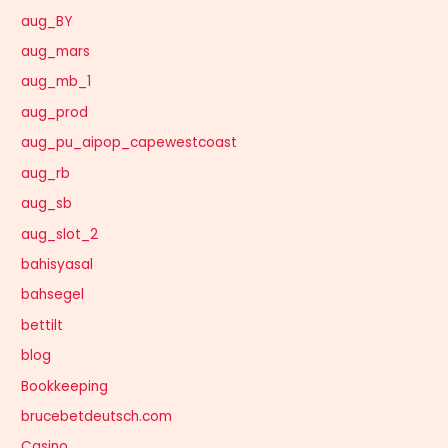
aug_BY
aug_mars
aug_mb_1
aug_prod
aug_pu_aipop_capewestcoast
aug_rb
aug_sb
aug_slot_2
bahisyasal
bahsegel
bettilt
blog
Bookkeeping
brucebetdeutsch.com
Casino