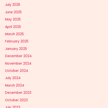
July 2025
June 2025
May 2025
April 2025
March 2025
February 2025
January 2025
December 2024
November 2024
October 2024
July 2024
March 2024
December 2023
October 2023
July 2023