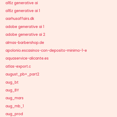
a16z generative ai
a16z generative ai 1
aarhusaffairs.dk
adobe generative ai 1
adobe generative ai 2
almas-barbershop.de
apolonio.escasinos-con-deposito-minimo-1-e
aquaservice-alicante.es
atlas-export.c
august_pb+_part2
aug_bt
aug_BY
aug_mars
aug_mb_1
aug_prod