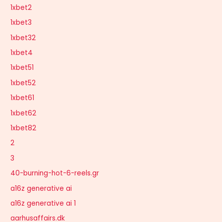
1xbet2
1xbet3
1xbet32
1xbet4
1xbet51
1xbet52
1xbet61
1xbet62
1xbet82
2
3
40-burning-hot-6-reels.gr
a16z generative ai
a16z generative ai 1
aarhusaffairs.dk