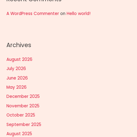
A WordPress Commenter
on
Hello world!
Archives
August 2026
July 2026
June 2026
May 2026
December 2025
November 2025
October 2025
September 2025
August 2025