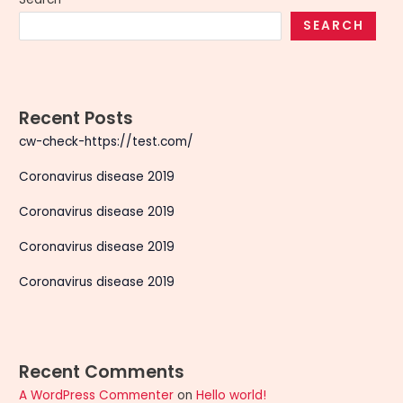
SEARCH
Recent Posts
cw-check-https://test.com/
Coronavirus disease 2019
Coronavirus disease 2019
Coronavirus disease 2019
Coronavirus disease 2019
Recent Comments
A WordPress Commenter
on
Hello world!