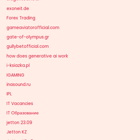
exoneit.de
Forex Trading
gameaviatorofficial.com
gate-of-olympus.gr
gullybetofficial.com
how does generative ai work
i-ksiazka.pl
IGAMING
inasound.ru
IPL
IT Vacancies
IT Образование
jetton 23.09
Jetton KZ