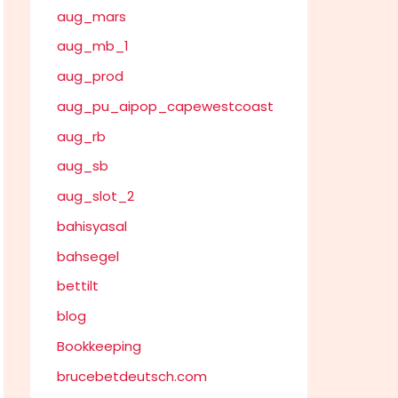
aug_mars
aug_mb_1
aug_prod
aug_pu_aipop_capewestcoast
aug_rb
aug_sb
aug_slot_2
bahisyasal
bahsegel
bettilt
blog
Bookkeeping
brucebetdeutsch.com