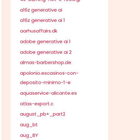
a16z generative ai
a16z generative ai 1
aarhusaffairs.dk
adobe generative ai 1
adobe generative ai 2
almas-barbershop.de
apolonio.escasinos-con-
deposito-minimo-1-e
aquaservice-alicante.es
atlas-export.c
august_pb+_part2
aug_bt
aug_BY