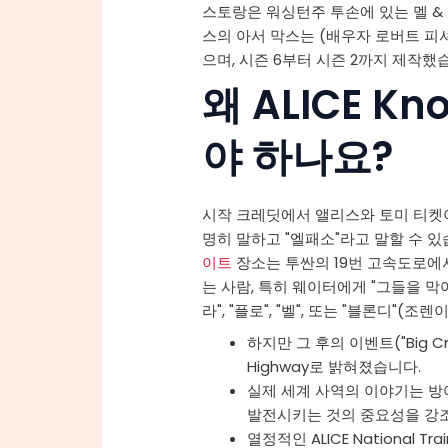
스토랑은 워싱턴주 투손에 있는 멜 &
스의 아서 막스는 (배우자 로버트 피
으며, 시즌 6부터 시즌 2까지 제작했
왜 ALICE K
야 하나요?
시작 크레딧에서 앨리스와 토미 티켓이
명히 말하고 "엘패소"라고 말할 수 
이트
장소는 투싼의 19번 고속도로에
는 사람, 특히 웨이터에게 "그들을 막아!"
라", "플로", "벨", 또는 "블론디"(
하지만 그 후의 이벤트("Big Cr
Highway로 밝혀졌습니다.
실제 세계 사역의 이야기는 방
발전시키는 것의 중요성을 강
열정적인 ALICE National 