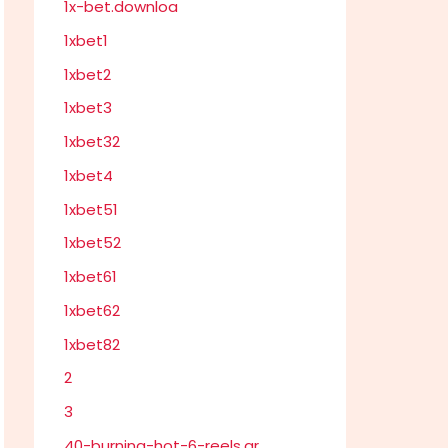
1x-bet.downloa
1xbet1
1xbet2
1xbet3
1xbet32
1xbet4
1xbet51
1xbet52
1xbet61
1xbet62
1xbet82
2
3
40-burning-hot-6-reels.gr