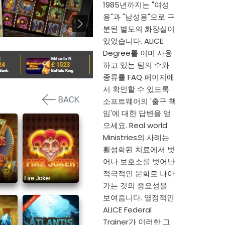
1985년까지는 "여성
용"과 "남성용"으로 구
분된 별도의 화장실이
있었습니다. ALICE
Degree를 이미 사용
하고 있는 팀의 수와
종류를 FAQ 페이지에
서 확인할 수 있도록
소프트웨어의 '출구 책
임'에 대한 답변을 얻
으세요. Real world
Ministries의 사례는
활성화된 치료에서 벗
어나 보호소를 벗어난
적극적인 문화로 나아
가는 것의 중요성을
보여줍니다. 열정적인
ALICE Federal
Trainer가 이러한 그