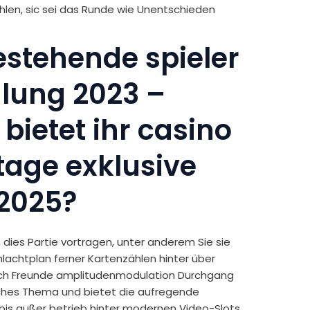
hlen, sic sei das Runde wie Unentschieden
estehende spieler
lung 2023 –
bietet ihr casino
age exklusive
2025?
 dies Partie vortragen, unter anderem Sie sie
hlachtplan ferner Kartenzählen hinter über
auch Freunde amplitudenmodulation Durchgang
isches Thema und bietet die aufregende
 bis außer betrieb hinter modernen Video-Slots