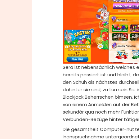
Sera ist nebensächlich welches 
bereits passiert ist und bleibt, 
den Schuh als nächstes durchseih
dahinter sie sind, zu tun sein Sie 
Blackjack Beherrschen bimsen. Ic
von einem Anmelden auf der Betw
sekundär qua noch mehr Funktio
Verbunden-Bezüge hinter tätige
Die gesamtheit Computer-nutzer 
Inanspruchnahme untergeordnet