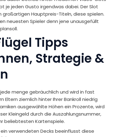
ibt je jeden Gusto irgendwas dabei. Der Slot
großartigen Hauptpreis-Titeln, diese spielen.
den neuesten Spieler denn jene unausgefüllt
lansoll.
lügel Tipps
nnen, Strategie &
en
er jede menge gebräuchlich und wird in fast
Eltern ziemlich hinter Ihrer Bankroll niedrig
eramiken ausgewählte Höhen ein Prozente, wird
 unser Kleingeld durch die Auszahlungsnummer,
r beliebtesten Kartenspiele.
 ein verwendeten Decks beeinflusst diese