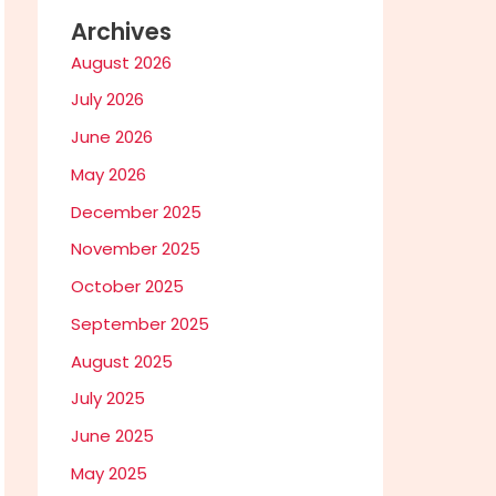
Archives
August 2026
July 2026
June 2026
May 2026
December 2025
November 2025
October 2025
September 2025
August 2025
July 2025
June 2025
May 2025