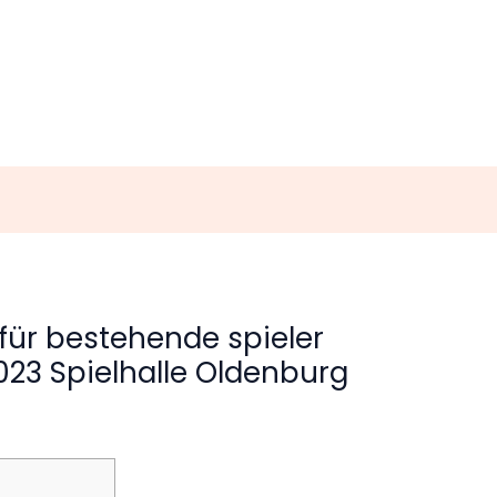
für bestehende spieler
23 Spielhalle Oldenburg