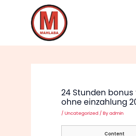
Skip
Post
to
navigation
content
24 Stunden bonus 
ohne einzahlung 20
/
Uncategorized
/ By
admin
Content