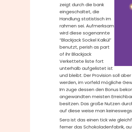
zeigt durch die bank
eingeschaltet, die
Handlung statistisch im
rahmen sei. Aufmerksam
wird diese sogenannte
“Blackjack Sockel Kalkül”
benutzt, perish as part
of ihr Blackjack
Verkettete liste fort
unterhalb aufgelistet ist
und bleibt. Der Provision soll abe
werden, im vorfeld mögliche Gew
Im zuge dessen den Bonus bekomm
angewandten meisten Erreichbar
besitzen. Das große Nutzen durch 
auf diese weise man keineswegs 
Sera ist das einen tick wie gleic
ferner das Schokoladenfabrik, auf