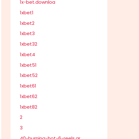
1x-bet.downloa
1xbet1
1xbet2
1xbet3
1xbet32
1xbet4
1xbet51
1xbet52
1xbet61
1xbet62
1xbet82
2
3
40-burning-hot-6-reels.gr