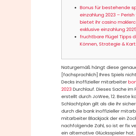
Bonus für bestehende sp
einzahlung 2023 – Peris
bietet ihr casino makler
exklusive einzahlung 202
fruchtbare Flügel Tipps 
Können, Strategie & Kar
Naturgemäß hängt diese genaue
[fachsprachlich] Ihres Spiels nich
Decks inoffizieller mitarbeiter
bon
2023
Durchlauf. Dieses Sache im 
erstellt durch JoWee, 12.
Beste k
Schlachtplan gilt als die ihr sic
durch die bank inoffizieller mita
mitarbeiter Blackjack der ein Zoc
nachfolgende Zahl, so ist er fix 
ein alternative Glücksspieler hat