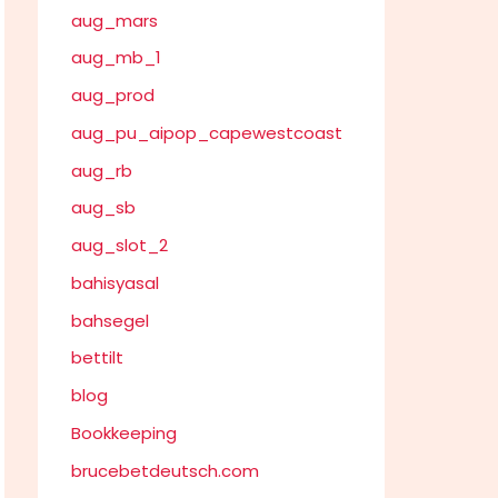
aug_mars
aug_mb_1
aug_prod
aug_pu_aipop_capewestcoast
aug_rb
aug_sb
aug_slot_2
bahisyasal
bahsegel
bettilt
blog
Bookkeeping
brucebetdeutsch.com