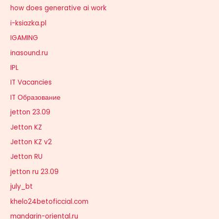
how does generative ai work
i-ksiazka.pl
IGAMING
inasound.ru
IPL
IT Vacancies
IT Образование
jetton 23.09
Jetton KZ
Jetton KZ v2
Jetton RU
jetton ru 23.09
july_bt
khelo24betoficcial.com
mandarin-oriental.ru