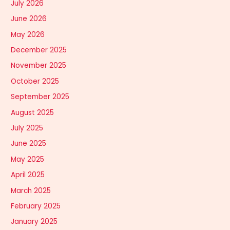
July 2026
June 2026
May 2026
December 2025
November 2025
October 2025
September 2025
August 2025
July 2025
June 2025
May 2025
April 2025
March 2025
February 2025
January 2025