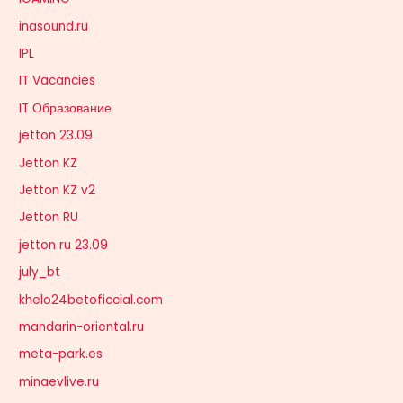
inasound.ru
IPL
IT Vacancies
IT Образование
jetton 23.09
Jetton KZ
Jetton KZ v2
Jetton RU
jetton ru 23.09
july_bt
khelo24betoficcial.com
mandarin-oriental.ru
meta-park.es
minaevlive.ru