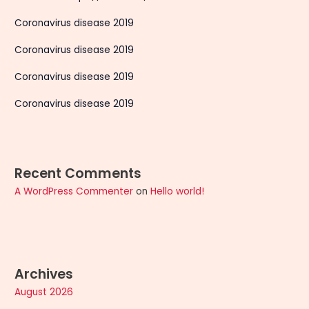
Coronavirus disease 2019
Coronavirus disease 2019
Coronavirus disease 2019
Coronavirus disease 2019
Recent Comments
A WordPress Commenter
on
Hello world!
Archives
August 2026