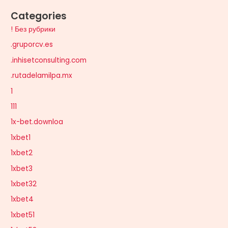
Categories
! Без рубрики
.gruporcv.es
.inhisetconsulting.com
.rutadelamilpa.mx
1
111
1x-bet.downloa
1xbet1
1xbet2
1xbet3
1xbet32
1xbet4
1xbet51