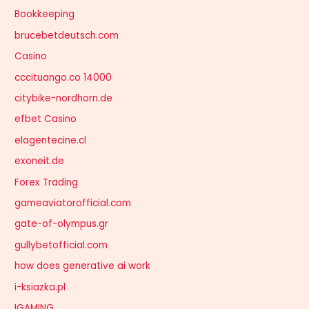
Bookkeeping
brucebetdeutsch.com
Casino
cccituango.co 14000
citybike-nordhorn.de
efbet Casino
elagentecine.cl
exoneit.de
Forex Trading
gameaviatorofficial.com
gate-of-olympus.gr
gullybetofficial.com
how does generative ai work
i-ksiazka.pl
IGAMING