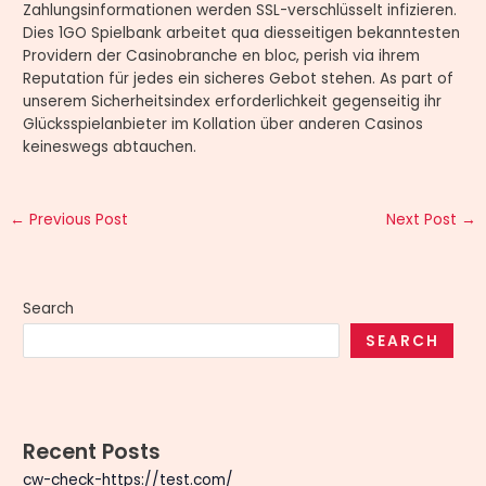
Zahlungsinformationen werden SSL-verschlüsselt infizieren.
Dies 1GO Spielbank arbeitet qua diesseitigen bekanntesten
Providern der Casinobranche en bloc, perish via ihrem
Reputation für jedes ein sicheres Gebot stehen. As part of
unserem Sicherheitsindex erforderlichkeit gegenseitig ihr
Glücksspielanbieter im Kollation über anderen Casinos
keineswegs abtauchen.
←
Previous Post
Next Post
→
Search
SEARCH
Recent Posts
cw-check-https://test.com/