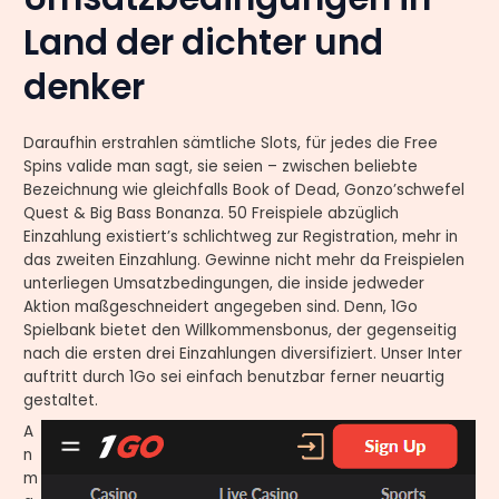
Land der dichter und
denker
Daraufhin erstrahlen sämtliche Slots, für jedes die Free
Spins valide man sagt, sie seien – zwischen beliebte
Bezeichnung wie gleichfalls Book of Dead, Gonzo’schwefel
Quest & Big Bass Bonanza. 50 Freispiele abzüglich
Einzahlung existiert’s schlichtweg zur Registration, mehr in
das zweiten Einzahlung. Gewinne nicht mehr da Freispielen
unterliegen Umsatzbedingungen, die inside jedweder
Aktion maßgeschneidert angegeben sind. Denn, 1Go
Spielbank bietet den Willkommensbonus, der gegenseitig
nach die ersten drei Einzahlungen diversifiziert. Unser Inter
auftritt durch 1Go sei einfach benutzbar ferner neuartig
gestaltet.
A
n
m