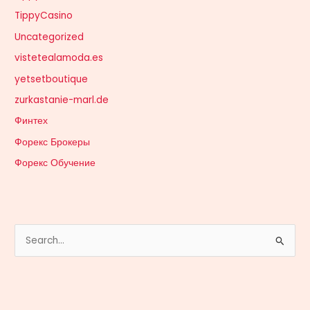
TippyCasino
Uncategorized
vistetealamoda.es
yetsetboutique
zurkastanie-marl.de
Финтех
Форекс Брокеры
Форекс Обучение
S
e
a
r