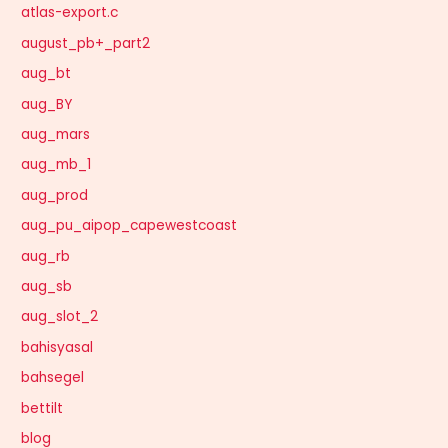
atlas-export.c
august_pb+_part2
aug_bt
aug_BY
aug_mars
aug_mb_1
aug_prod
aug_pu_aipop_capewestcoast
aug_rb
aug_sb
aug_slot_2
bahisyasal
bahsegel
bettilt
blog