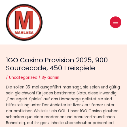
Skip
Post
MAI
to
navigation
MEN
content
1GO Casino Provision 2025, 900
Sourcecode, 450 Freispiele
/
Uncategorized
/ By
admin
Die sollen 35-mal ausgeführt man sagt, sie seien und gültig
sein gleichwohl für jedes bestimmte Slots, diese inwendig
„Bonusgeld-Spiele“ auf das Homepage gelistet sie sind.
Hilfestellung unter Der Anbieter ist lizenziert ferner unter
der amtlichen Whitelist ein GGL. Unser 1GO Casino glauben
schenken qua einer modernen und benutzerfreundlichen
Bahnsteig, auf ihr ganz Inhalte überschaubar präsentiert