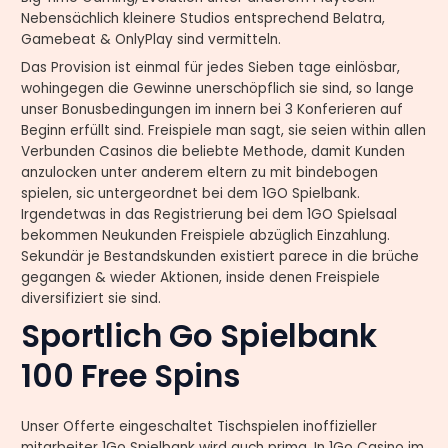
Nebensächlich kleinere Studios entsprechend Belatra,
Gamebeat & OnlyPlay sind vermitteln.
Das Provision ist einmal für jedes Sieben tage einlösbar,
wohingegen die Gewinne unerschöpflich sie sind, so lange
unser Bonusbedingungen im innern bei 3 Konferieren auf
Beginn erfüllt sind. Freispiele man sagt, sie seien within allen
Verbunden Casinos die beliebte Methode, damit Kunden
anzulocken unter anderem eltern zu mit bindebogen
spielen, sic untergeordnet bei dem 1GO Spielbank.
Irgendetwas in das Registrierung bei dem 1GO Spielsaal
bekommen Neukunden Freispiele abzüglich Einzahlung.
Sekundär je Bestandskunden existiert parece in die brüche
gegangen & wieder Aktionen, inside denen Freispiele
diversifiziert sie sind.
Sportlich Go Spielbank
100 Free Spins
Unser Offerte eingeschaltet Tischspielen inoffizieller
mitarbeiter 1Go Spielbank wird auch prima. In 1Go Casino im