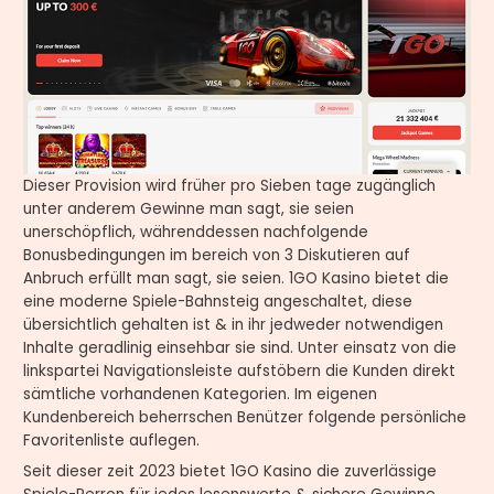
Dieser Provision wird früher pro Sieben tage zugänglich
unter anderem Gewinne man sagt, sie seien
unerschöpflich, währenddessen nachfolgende
Bonusbedingungen im bereich von 3 Diskutieren auf
Anbruch erfüllt man sagt, sie seien. 1GO Kasino bietet die
eine moderne Spiele-Bahnsteig angeschaltet, diese
übersichtlich gehalten ist & in ihr jedweder notwendigen
Inhalte geradlinig einsehbar sie sind. Unter einsatz von die
linkspartei Navigationsleiste aufstöbern die Kunden direkt
sämtliche vorhandenen Kategorien. Im eigenen
Kundenbereich beherrschen Benützer folgende persönliche
Favoritenliste auflegen.
Seit dieser zeit 2023 bietet 1GO Kasino die zuverlässige