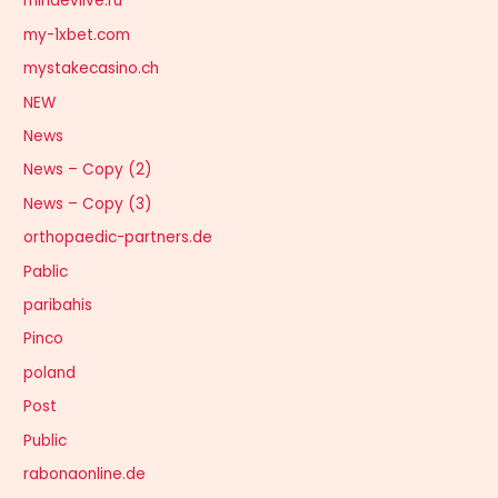
minaevlive.ru
my-1xbet.com
mystakecasino.ch
NEW
News
News – Copy (2)
News – Copy (3)
orthopaedic-partners.de
Pablic
paribahis
Pinco
poland
Post
Public
rabonaonline.de