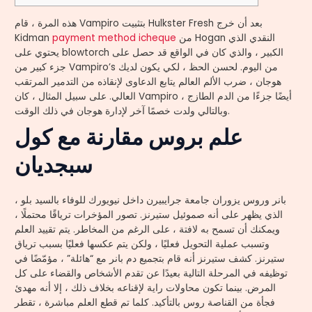
هذه المرة ، قام Vampiro بتثبيت Hulkster Fresh بعد أن خرج
من Hogan النقدي الذي
payment method icheque
Kidman
يحتوي على blowtorch الكبير ، والذي كان في الواقع قد حصل على
جزء كبير من Vampiro’s من اليوم. لحسن الحظ ، لكي يكون لديك
هوجان ، ضرب الألم العالم يتابع الدعاوى لإنقاذه من التدمير المرتقب
العالي.
على سبيل المثال ، كان Vampiro أيضًا جزءًا من الدم الطازج ،
وبالتالي ولدت خصمًا آخر لإدارة هوجان في ذلك الوقت.
علم بروس مقارنة مع كول
سبجديان
بانر وروس يزوران جامعة جرايبيرن داخل نيويورك للوفاء بالسيد بلو ،
الذي يظهر على أنه صموئيل ستيرنز. تصور المؤخرات ترياقًا محتملًا ،
ويمكنك أن تسمح به لافتة ، على الرغم من المخاطر. يتم تقييد العلم
وتسبب عملية التحويل فعليًا ، ولكن يتم عكسها فعليًا بسبب ترياق
ستيرنز. كشف ستيرنز أنه قام بتجميع دم بانر مع “هائلة” ، مؤمّضًا في
توظيفه في المرحلة التالية بعيدًا عن تقدم الأشخاص والقضاء على كل
المرض. بينما تكون محاولات راية لإقناعه بخلاف ذلك ، إلا أنه مهدئ
فجأة من القناصة روس بالتأكيد. كلما تم قطع العلم مباشرة ، تقطر