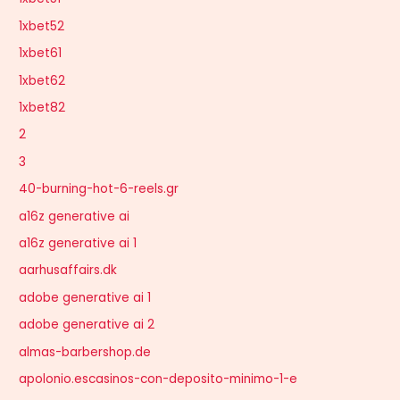
1xbet52
1xbet61
1xbet62
1xbet82
2
3
40-burning-hot-6-reels.gr
a16z generative ai
a16z generative ai 1
aarhusaffairs.dk
adobe generative ai 1
adobe generative ai 2
almas-barbershop.de
apolonio.escasinos-con-deposito-minimo-1-e