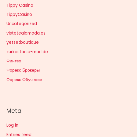
Tippy Casino
TippyCasino
Uncategorized
vistetealamoda.es
yetsetboutique
zurkastanie-marl.de
Финтех
Форекс Брокеры
Форекс Обучение
Meta
Log in
Entries feed