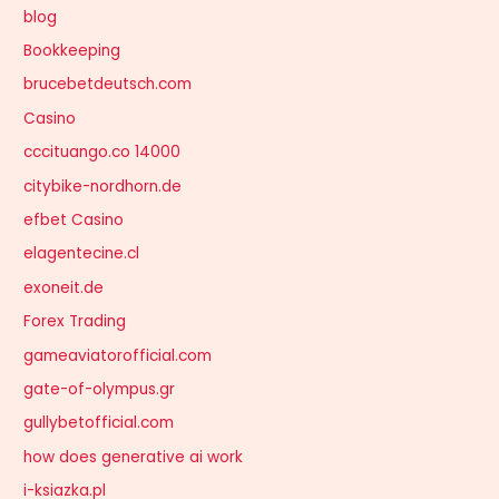
blog
Bookkeeping
brucebetdeutsch.com
Casino
cccituango.co 14000
citybike-nordhorn.de
efbet Casino
elagentecine.cl
exoneit.de
Forex Trading
gameaviatorofficial.com
gate-of-olympus.gr
gullybetofficial.com
how does generative ai work
i-ksiazka.pl