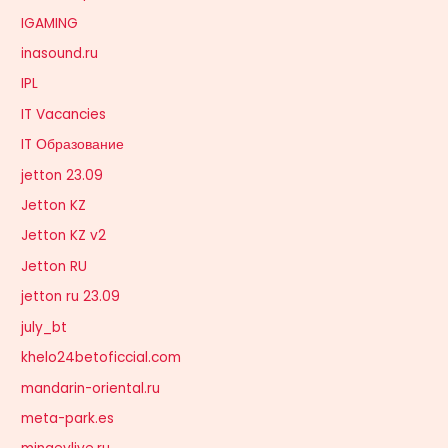
IGAMING
inasound.ru
IPL
IT Vacancies
IT Образование
jetton 23.09
Jetton KZ
Jetton KZ v2
Jetton RU
jetton ru 23.09
july_bt
khelo24betoficcial.com
mandarin-oriental.ru
meta-park.es