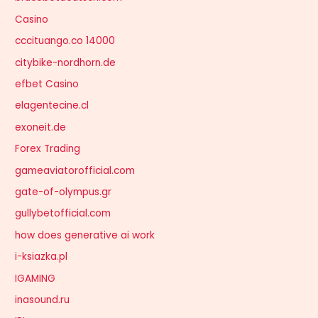
Casino
cccituango.co 14000
citybike-nordhorn.de
efbet Casino
elagentecine.cl
exoneit.de
Forex Trading
gameaviatorofficial.com
gate-of-olympus.gr
gullybetofficial.com
how does generative ai work
i-ksiazka.pl
IGAMING
inasound.ru