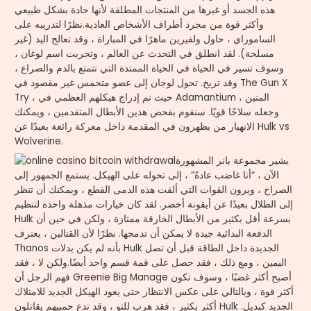
هذه الجسد أو غيرها من المنتجات المطلقة لأنها حادة بشكل طبيعي
وأكثر قوة من مجرد أطراف الأشخاص العادية.نظرًا لتدريبه على
الساموراي ، حاول ولفيرين ماهرًا في المباراة ، وقد تعالج اليد (غير
مسلحة). لقد انطلق في التحدث عن العالم ، وتجربت اسم لوغان ،
وسوف تسير في الحياة في الحياة الممتدة التي تتمتع بالدم والصراع ،
وقد تريخ. تحول لوجان إلى عضو متحمس غير مقصود في The Gun X
Try ، حيث تم إدراج هيكلهم العظمي في Adamantium المتين ،
وجعله سلاحًا قويًا. سنقوم بفحص هذين الأبطال المتقدمين ، ويمكنك
الانهيار من يظهرون في المقدمة داخل معركة رائعة بعيدًا عن Hulk vs
Wolverine.
يشير مجموعة بانر المشهورة
الآن ، “أنا غاضب عادةً” ، إلى تحوله على الهيكل. يستمع الجمهور إلى
الصراخ ، ويرون القوات التي ألقت هذه الدمى القطع ، ويمكنك أن تنظر
إلى الظلال بعيدًا عن أيقونة أخضر. لقد كان خيارات مذهلة واحدة لتنظيم
Hulk بسرعة أقل بكثير من الأبطال الخارقة ممتازة ، ولكن في حين أن
الدفعة البدائية جيدة لا يمكن أن تدمجها. نظرًا لأن القتالين ، يعترف
Thanos بأنه لم يكن بدلات Hulk الجديدة داخل الطاقة قبل أن تصل
اليمين ، ومع ذلك ، فقد حصل على قمة قسم واحد أيضًا.ولكن لا ، فقد
فهم الرجل أن Greenie Big Manage أصبح أكثر غضبًا ، وسوف تكون
أكثر قوة ، وبالتالي على عكس الانتظار حتى يعود الهيكل الجديد للامتلاك
أكثر بكثير ، فقد هرب للتو ، وقد تدع حمبيهم يقاتلون Hulk الجديد كبديل.