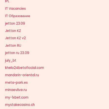
IPL
IT Vacancies
IT Образование
jetton 23.09
Jetton KZ
Jetton KZ v2
Jetton RU
jetton ru 23.09
july_bt
khelo24betoficcial.com
mandarin-oriental.ru
meta-park.es
minaevlive.ru
my-1xbet.com
mystakecasino.ch