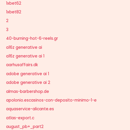
1xbet62
1xbet82
2
3
40-burning-hot-6-reels.gr
a16z generative ai
a16z generative ai 1
aarhusaffairs.dk
adobe generative ai 1
adobe generative ai 2
almas-barbershop.de
apolonio.escasinos-con-deposito-minimo-1-e
aquaservice-alicante.es
atlas-export.c
august_pb+_part2