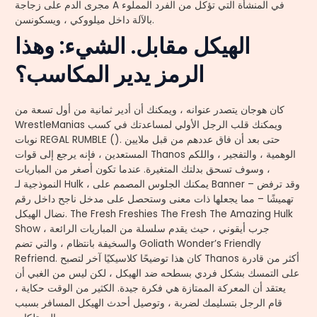
مجرى الدم على زجاجة A في المنشأة التي تؤكل من الفرد المملوء
بالآلة داخل ميلووكي ، ويسكونسن.
الهيكل مقابل. الشيء: وهذا
الرمز يدير المكاسب؟
كان هوجان يتصدر عنوانه ، ويمكنك أن أدير ثمانية من أول تسعة من
WrestleManias ويمكنك قلب الرجل الأولي لمساعدتك في كسب
نوبات REGAL RUMBLE (). حتى بعد أن فاق عددهم من قبل ملايين
المستعدين ، فإنه يرجع إلى قوات Thanos الوهمية ، والتفجير ، واللكم
، وسوف تسحق بدلتك المتغيرة. عندما تكون أصغر من المباريات
النموذجية لـ Hulk ، يمكنك الجلوس المصمم على Banner – وقد ترفض
تهميشًا – مما يجعلها ذات معنى وستحصل على مدخل ناجح داخل رقم
نضال الهيكل. The Fresh Freshies The Fresh The Amazing Hulk
Show ، جرب أيقوني ، حيث يقدم سلسلة من المباريات الرائعة
والسخيفة بانتظام ، والتي تضم Goliath Wonder’s Friendly
Refriend. كان هذا توضيحًا كلاسيكيًا آخر لتصبح Thanos أكثر من قادرة
على التمسك بشكل فردي بسطحه ضد الهيكل ، لكن ليس من الغبي أن
يعتقد أن المعركة الممتازة هي فكرة جيدة. الكثير من الوقت حكاية ،
قام الرجل بتسليمك لضربة ، وتوصيل أحدث الهيكل المسافر بسبب