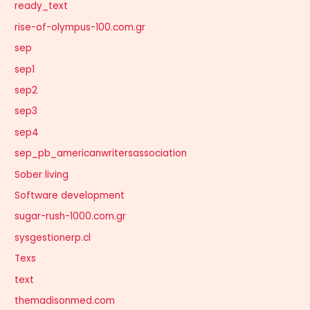
ready_text
rise-of-olympus-100.com.gr
sep
sep1
sep2
sep3
sep4
sep_pb_americanwritersassociation
Sober living
Software development
sugar-rush-1000.com.gr
sysgestionerp.cl
Texs
text
themadisonmed.com