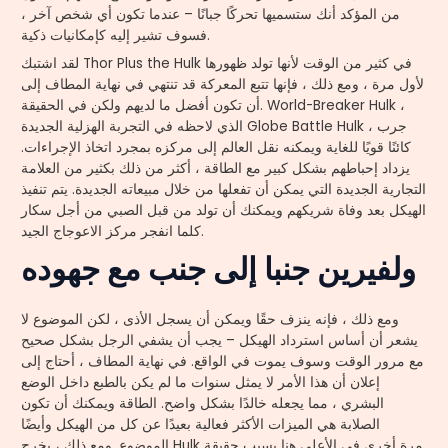
من المؤكد أنك ستسميها تحركًا جبانًا – عندما تكون أي شخص آخر ،
فسوف تشير إليه كإمكانيات ذكية.
لقد اشتبك Thor Plus the Hulk في كثير من الوقت لأنها تولد ظهورها
لأول مرة ، ومع ذلك ، فإنها تتبع المعركة قد تنتهي في نهاية المطاف إلى
أن تكون أفضل ما لديهم ولكن في الحقيقة. World-Breaker Hulk ،
الذي لاحظه في التجربة الهزلية الجديدة Globe Battle Hulk ، جرب
كائنًا قويًا للغاية ويمكنه نقل العالم إلى مركزه بمجرد اتخاذ الإجراءات.
يزداد إحباطهم بشكل كبير مع الطاقة ، أكثر من ذلك بكثير من العلامة
التجارية الجديدة التي يمكن أن تفعلها من خلال مبيعاته الجديدة. يتم تنفيذ
الهيكل بعد وفاة شريكهم ويمكنك أن تولد من قبل الصبي من أجل سكار
كلما انفجر مركز الاعوجاج الجيد.
ولفيرين جنبا إلى جنب مع جهوده
ومع ذلك ، فإنه ينزف حقًا ويمكن أن يسجل الأذى ، لكن الموضوع لا
يشعر أن أساس استرداد الهيكل – يجب أن يشفي الرجل بشكل صحيح
مع مرور الوقت وسوف يموت في الواقع. في نهاية المطاف ، أحتاج إلى
إعلان أن هذا الأمر لا يمثل سنوات ما لم يكن بالطبع داخل الوضع
البشري ، مما يجعله خالدًا بشكل واضح. الطاقة ويمكنك أن تكون
الصلابة هي الميزات الأكثر فعالية بعيدًا عن كل من الهيكل وأيضًا
الموضوع. ومع ذلك ، يخرج Hulk مرة أخرى في الأعلى هنا بسبب حقيقة