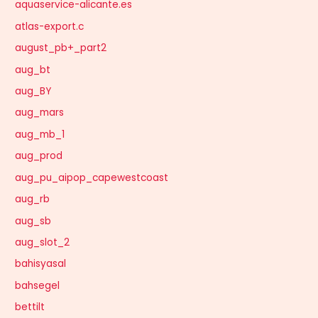
aquaservice-alicante.es
atlas-export.c
august_pb+_part2
aug_bt
aug_BY
aug_mars
aug_mb_1
aug_prod
aug_pu_aipop_capewestcoast
aug_rb
aug_sb
aug_slot_2
bahisyasal
bahsegel
bettilt