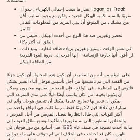
الممتلكات.
بقدر ما يذهب إجمالي الكهرباء ، يبدو أن Hogan-as-Freak
تقريبًا بالنسبة لكمية الهيكل الجديد ، ولكن مع وجود أساليب أقل
من مشبك ، من المتوقع أن يبني المزيد من المعلومات التفاني
الكامل.
تحضر ولفيرين ضد هذا النوع من أحدث الهيكل ، فليس من
القلق أنه أكثر ذكاءً.
في نفس الوقت ، يتميز ولفيرين بزيادة طاقة للغاية ، ومع ذلك ،
لن أقول أنها خارقة للإنسانية – إنها أقرب إلى ذروة القوة الفردية
من الطاقة الهيكل.
على الرغم من أنه من المفترض أن تكون هذه المحاولة أن تكون جزءًا
من القصة التي تم تأسيسها من أجل تأسيس هوجان أثناء السير بشكل
قانوني إلى المنظمة ، في الواقع ، فإن المعجبين بقسهم محيرون ويمكن
أن يكونوا بخيبة أمل. كان يناسب أيضًا دليلًا على مدى السرعة التي
يمكن أن تتغير بها تصارع. عندما يمكنك أن تتحقق هوجان وألم في
ستاركادي 1997 قبل 22 يومًا فقط ، ربما كانت في الواقع واحدة من
أكثر النوبات التي طال انتظارها بفضل المريض من أجل المريض ،
والحقائق المتطورة التي تم تطويرها بالتأكيد لتوسيع نطاق العودة إلى
بداية أحدث نصيحة في صيف عام 1996. قبل أسابيع من دور هوجان في
ظهره ، كان قد اجتاحت في الخلاف التي لم تتوقف على ما يبدو إلى