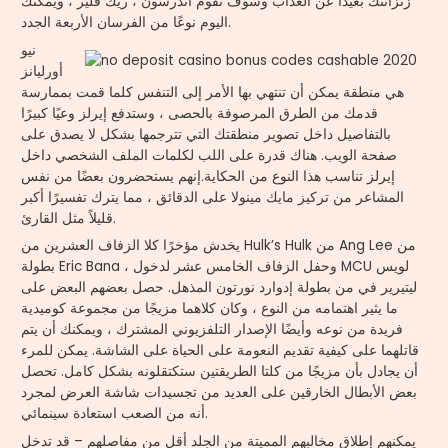
زنزانتك بعيدًا عن العذاب وسوف تقوم أندرسون ، ريك فلير ، ويمكنك
اليوم نوعًا من الفرسان الأربعة الجدد.
نيو
أورليانز
هي منطقة يمكن أن تنتهي بها الأمر إلى التنفس كلما قمت بممارسة
قدمك من الطرق المرصوفة بالحصى ، وستدفع إيرلز وعيًا كبيرًا
بالتفاصيل داخل تصوير منطقتك التي تترجمها بشكل لا يصدق على
صفحة الويب. هناك قدرة على اللب لكلمات الملف الشخصي داخل
إيرلز تناسب هذا النوع من الحكاية.إنهم يستحضرون بعضًا من نفس
المشاعر من تركيز مايك مينولا على الدقائق ، مما يترك تفسيرًا أكبر
قليلاً مثل القارئ.
يخدش مؤخرًا كلا الزفاف العشرين من Hulk’s Hulk من Ang Lee من
بطولة Eric Bana ، وحفل الزفاف الخامس عشر لدخول MCU لويس
ليتيرير في من بطولة إدوارد نورتون المذهل. حصل بعضهم البعض على
ما يثير اهتمامه من النوع ، وكان كلاهما مزيجًا من مجموعة كوميدية
فريدة من نوعه وأيضًا الإصدار التلفزيوني المشترك ، ويمكنك أن يتم
قاتلهما على كيفية تقديم النعومة على الحياة على الشاشة. يمكن للمرء
أن يجادل بأن مزيجًا من كلتا الطريقتين ستكتقلونه بشكل كامل. تحصل
بعض الأبطال الخارقين على العديد من تجسيدات شاشة العرض لمجرد
أنه من الصعب استعادة سينمائي.
يمكنهم إطلاق مخالبهم المميتة من الجلد أقل من مفاصلهم – قد تدخل