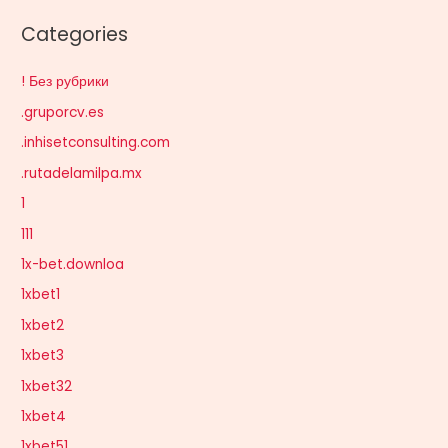
Categories
! Без рубрики
.gruporcv.es
.inhisetconsulting.com
.rutadelamilpa.mx
1
111
1x-bet.downloa
1xbet1
1xbet2
1xbet3
1xbet32
1xbet4
1xbet51