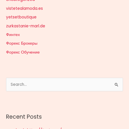
vistetealamoda.es
yetsetboutique
zurkastanie-marl.de
Финтех
Форекс Брокеры
Форекс Обучение
S
e
a
r
Recent Posts
c
h