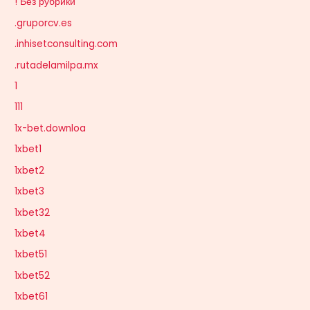
! Без рубрики
.gruporcv.es
.inhisetconsulting.com
.rutadelamilpa.mx
1
111
1x-bet.downloa
1xbet1
1xbet2
1xbet3
1xbet32
1xbet4
1xbet51
1xbet52
1xbet61