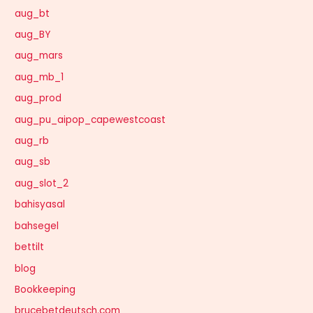
aug_bt
aug_BY
aug_mars
aug_mb_1
aug_prod
aug_pu_aipop_capewestcoast
aug_rb
aug_sb
aug_slot_2
bahisyasal
bahsegel
bettilt
blog
Bookkeeping
brucebetdeutsch.com