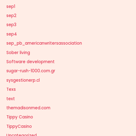
sep1
sep2
sep3
sep4
sep_pb_americanwritersassociation
Sober living
Software development
sugar-rush-1000.com.gr
sysgestionerp.cl
Texs
text
themadisonmed.com
Tippy Casino
TippyCasino
Uncategorized